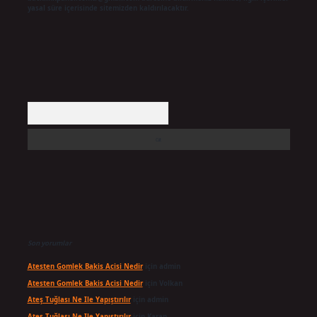
yasal süre içerisinde sitemizden kaldırılacaktır.
Arama
Son yorumlar
Atesten Gomlek Bakis Acisi Nedir
için
admin
Atesten Gomlek Bakis Acisi Nedir
için
Volkan
Ateş Tuğlası Ne Ile Yapıştırılır
için
admin
Ateş Tuğlası Ne Ile Yapıştırılır
için
Karan