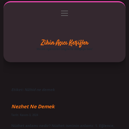
menüyü
Anasayfa
Gizlilik Politikası
Yasal Uyarı
aç
Hakkımızda
Zihin Açıcı Keşifler
Merak uyandıran bilgilerle dünyaya bak!
Etiket:
Nâhid ne demek
Nezhet Ne Demek
Tarih: Kasım 3, 2024
Nüzhet anlamı nedir? Nüzhet isminin anlamı: 1. Eğlence,