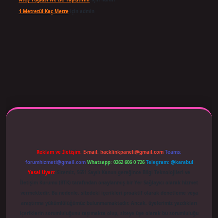
1 Metretül Kaç Metre
için
admin
 adresi güncellendi
betexper.xyz
m elexbet
Reklam ve İletişim:
E-mail:
backlinkpaneli@gmail.com
Teams:
forumhizmeti@gmail.com
Whatsapp: 0262 606 0 726
Telegram: @karabul
Yasal Uyarı:
Sitemiz, 5651 Sayılı Kanun gereğince Bilgi Teknolojileri ve
İletişim Kurumu (BTK) tarafından onaylanmış bir Yer Sağlayıcı olarak hizmet
vermektedir. Bu nedenle, sitedeki içerikleri proaktif olarak denetleme veya
araştırma yükümlülüğümüz bulunmamaktadır. Ancak, üyelerimiz yazdıkları
içeriklerin sorumluluğunu taşımakta olup, siteye üye olarak bu sorumluluğu