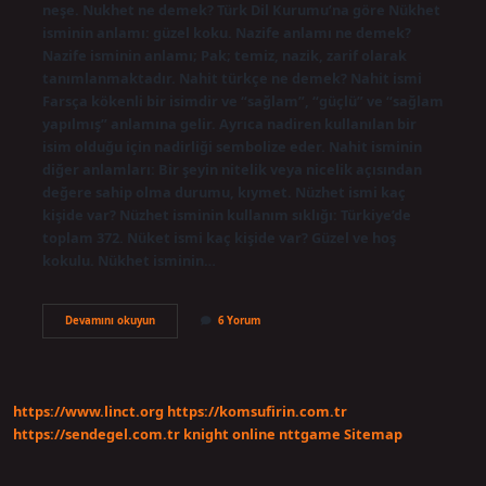
neşe. Nukhet ne demek? Türk Dil Kurumu’na göre Nükhet
isminin anlamı: güzel koku. Nazife anlamı ne demek?
Nazife isminin anlamı; Pak; temiz, nazik, zarif olarak
tanımlanmaktadır. Nahit türkçe ne demek? Nahit ismi
Farsça kökenli bir isimdir ve “sağlam”, “güçlü” ve “sağlam
yapılmış” anlamına gelir. Ayrıca nadiren kullanılan bir
isim olduğu için nadirliği sembolize eder. Nahit isminin
diğer anlamları: Bir şeyin nitelik veya nicelik açısından
değere sahip olma durumu, kıymet. Nüzhet ismi kaç
kişide var? Nüzhet isminin kullanım sıklığı: Türkiye’de
toplam 372. Nüket ismi kaç kişide var? Güzel ve hoş
kokulu. Nükhet isminin…
Nezhet
Devamını okuyun
6 Yorum
Ne
Demek
https://www.linct.org
https://komsufirin.com.tr
https://sendegel.com.tr
knight online
nttgame
Sitemap