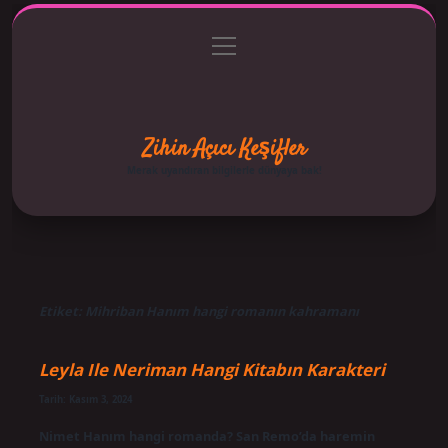
menüyü
Anasayfa
Gizlilik Politikası
Yasal Uyarı
aç
Hakkımızda
Zihin Açıcı Keşifler
Merak uyandıran bilgilerle dünyaya bak!
Etiket:
Mihriban Hanım hangi romanın kahramanı
Leyla Ile Neriman Hangi Kitabın Karakteri
Tarih: Kasım 3, 2024
Nimet Hanım hangi romanda? San Remo’da haremin