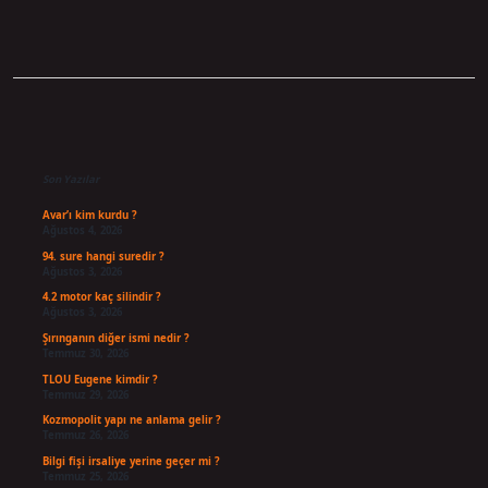
Sidebar
Son Yazılar
Avar’ı kim kurdu ?
Ağustos 4, 2026
94. sure hangi suredir ?
Ağustos 3, 2026
4.2 motor kaç silindir ?
Ağustos 3, 2026
Şırınganın diğer ismi nedir ?
Temmuz 30, 2026
TLOU Eugene kimdir ?
Temmuz 29, 2026
Kozmopolit yapı ne anlama gelir ?
Temmuz 26, 2026
Bilgi fişi irsaliye yerine geçer mi ?
Temmuz 25, 2026