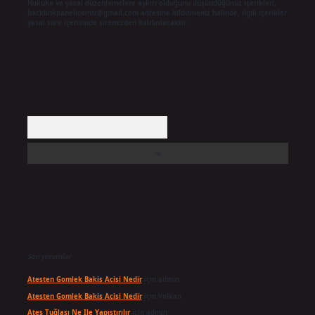
Hukuka ve yasal düzenlemelere aykırı olduğunu düşündüğünüz içerikleri,
backlinkpanelicomtr@gmail.com
adresine bildirmeniz halinde, ilgili içerikler
yasal süre içerisinde sitemizden kaldırılacaktır.
Arama
Son yorumlar
Atesten Gomlek Bakis Acisi Nedir
için
admin
Atesten Gomlek Bakis Acisi Nedir
için
Volkan
Ateş Tuğlası Ne Ile Yapıştırılır
için
admin