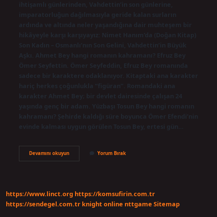
ihtişamlı günlerinden, Vahdettin’in son günlerine,
imparatorluğun dağılmasıyla geride kalan surların
ardında ve altında neler yaşandığına dair muhteşem bir
hikâyeyle karşı karşıyayız: Nimet Hanım’da (Doğan Kitap)
Son Kadın – Osmanlı’nın Son Gelini, Vahdettin’in Büyük
Aşkı. Ahmet Bey hangi romanın kahramanı? Efruz Bey
Ömer Seyfettin. Ömer Seyfeddin, Efruz Bey romanında
sadece bir karaktere odaklanıyor. Kitaptaki ana karakter
hariç herkes çoğunlukla “figüran”. Romandaki ana
karakter Ahmet Bey; bir devlet dairesinde çalışan 24
yaşında genç bir adam. Yüzbaşı Tosun Bey hangi romanın
kahramanı? Şehirde kaldığı süre boyunca Ömer Efendi’nin
evinde kalması uygun görülen Tosun Bey, ertesi gün…
Leyla
Devamını okuyun
Yorum Bırak
Ile
Neriman
Hangi
Kitabın
Karakteri
https://www.linct.org
https://komsufirin.com.tr
https://sendegel.com.tr
knight online
nttgame
Sitemap