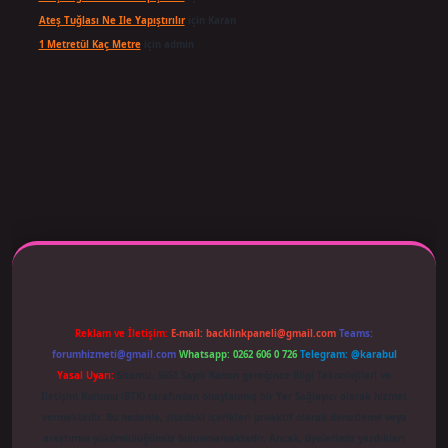
Ateş Tuğlası Ne Ile Yapıştırılır
için
Karan
1 Metretül Kaç Metre
için
admin
ş adresi güncellendi
betexper.xyz
m elexbet
Reklam ve İletişim:
E-mail:
backlinkpaneli@gmail.com
Teams:
forumhizmeti@gmail.com
Whatsapp: 0262 606 0 726
Telegram: @karabul
Yasal Uyarı:
Sitemiz, 5651 Sayılı Kanun gereğince Bilgi Teknolojileri ve
İletişim Kurumu (BTK) tarafından onaylanmış bir Yer Sağlayıcı olarak hizmet
vermektedir. Bu nedenle, sitedeki içerikleri proaktif olarak denetleme veya
araştırma yükümlülüğümüz bulunmamaktadır. Ancak, üyelerimiz yazdıkları