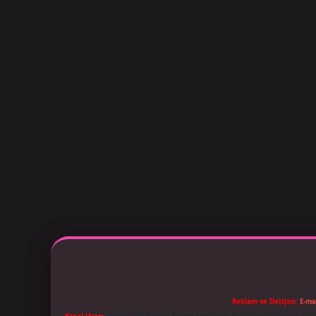
Reklam ve İletişim:
E-ma