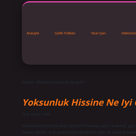
Anasayfa
Gizlilik Politikası
Yasal Uyarı
Hakkımızd
Etiket:
Madde krizine ne iyi gelir
Yoksunluk Hissine Ne Iyi 
Tarih: Kasım 3, 2024
Yoksunluk belirtisi nasıl geçer? Titreme, aşırı terleme, göz
ilaçlar verilir. Kişi gelecekte rehabilite olur ve artık yo