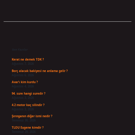
Sidebar
Son Yazılar
Kerat ne demek TDK ?
Ağustos 7, 2026
Borç alacak bakiyesi ne anlama gelir ?
Ağustos 6, 2026
Avar’ı kim kurdu ?
Ağustos 4, 2026
94. sure hangi suredir ?
Ağustos 3, 2026
4.2 motor kaç silindir ?
Ağustos 3, 2026
Şırınganın diğer ismi nedir ?
Temmuz 30, 2026
TLOU Eugene kimdir ?
Temmuz 29, 2026