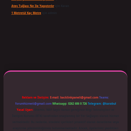
Ateş Tuğlası Ne Ile Yapıştırılır
için
Karan
1 Metretül Kaç Metre
için
admin
r giriş adresi güncellendi
betexper.xyz
m elexbet
Reklam ve İletişim:
E-mail:
backlinkpaneli@gmail.com
Teams:
forumhizmeti@gmail.com
Whatsapp: 0262 606 0 726
Telegram: @karabul
Yasal Uyarı:
Sitemiz, 5651 Sayılı Kanun gereğince Bilgi Teknolojileri ve
İletişim Kurumu (BTK) tarafından onaylanmış bir Yer Sağlayıcı olarak hizmet
vermektedir. Bu nedenle, sitedeki içerikleri proaktif olarak denetleme veya
araştırma yükümlülüğümüz bulunmamaktadır. Ancak, üyelerimiz yazdıkları