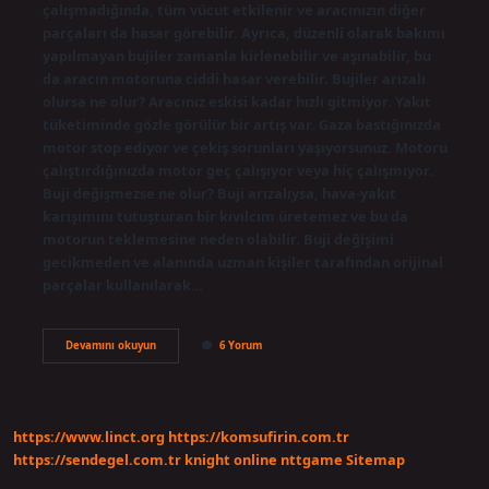
çalışmadığında, tüm vücut etkilenir ve aracınızın diğer
parçaları da hasar görebilir. Ayrıca, düzenli olarak bakımı
yapılmayan bujiler zamanla kirlenebilir ve aşınabilir, bu
da aracın motoruna ciddi hasar verebilir. Bujiler arızalı
olursa ne olur? Aracınız eskisi kadar hızlı gitmiyor. Yakıt
tüketiminde gözle görülür bir artış var. Gaza bastığınızda
motor stop ediyor ve çekiş sorunları yaşıyorsunuz. Motoru
çalıştırdığınızda motor geç çalışıyor veya hiç çalışmıyor.
Buji değişmezse ne olur? Buji arızalıysa, hava-yakıt
karışımını tutuşturan bir kıvılcım üretemez ve bu da
motorun teklemesine neden olabilir. Buji değişimi
gecikmeden ve alanında uzman kişiler tarafından orijinal
parçalar kullanılarak…
Bozuk
Devamını okuyun
6 Yorum
Buji
Arabaya
Zarar
Verir
Mi
https://www.linct.org
https://komsufirin.com.tr
https://sendegel.com.tr
knight online
nttgame
Sitemap