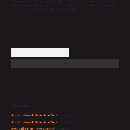
Hukuka ve yasal düzenlemelere aykırı olduğunu düşündüğünüz içerikleri,
backlinkpanelicomtr@gmail.com
adresine bildirmeniz halinde, ilgili içerikler
yasal süre içerisinde sitemizden kaldırılacaktır.
Arama
Son yorumlar
Atesten Gomlek Bakis Acisi Nedir
için
admin
Atesten Gomlek Bakis Acisi Nedir
için
Volkan
Ateş Tuğlası Ne Ile Yapıştırılır
için
admin