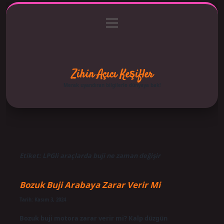
menüyü
Anasayfa
Gizlilik Politikası
Yasal Uyarı
aç
Hakkımızda
Zihin Açıcı Keşifler
Merak uyandıran bilgilerle dünyaya bak!
Etiket:
LPGli araçlarda buji ne zaman değişir
Bozuk Buji Arabaya Zarar Verir Mi
Tarih: Kasım 3, 2024
Bozuk buji motora zarar verir mi? Kalp düzgün