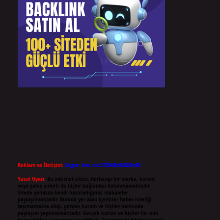
Reklam ve İletişim:
Skype: live:.cid.575569c608265c69
Yasal Uyarı:
Bu internet sitesi, herhangi bir marka, kurum
veya şahıs şirketi ile hiçbir bağlantısı bulunmamaktadır.
Sitede yalnızca kendi hazırladığımız makaleler
paylaşılmaktadır. Burada yer alan içerikler haber niteliği
taşımamakta olup, gerçek kurum ve kişiler hakkında
paylaşım yapılmamaktadır. Gerçek kurum ve kişiler ile isim