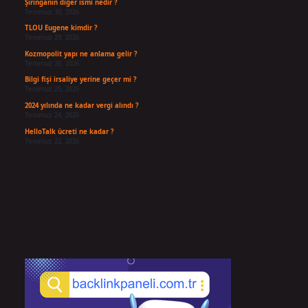
Şırınganın diğer ismi nedir ?
Temmuz 30, 2026
TLOU Eugene kimdir ?
Temmuz 29, 2026
Kozmopolit yapı ne anlama gelir ?
Temmuz 26, 2026
Bilgi fişi irsaliye yerine geçer mi ?
Temmuz 25, 2026
2024 yılında ne kadar vergi alındı ?
Temmuz 24, 2026
HelloTalk ücreti ne kadar ?
Temmuz 22, 2026