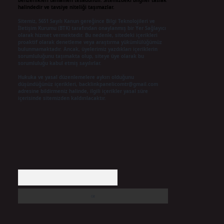
benzerlikleri tamamen tesadüfidir. Sitemizdeki bilgiler taslak
halindedir ve tavsiye niteliği taşımazlar.
Sitemiz, 5651 Sayılı Kanun gereğince Bilgi Teknolojileri ve
İletişim Kurumu (BTK) tarafından onaylanmış bir Yer Sağlayıcı
olarak hizmet vermektedir. Bu nedenle, sitedeki içerikleri
proaktif olarak denetleme veya araştırma yükümlülüğümüz
bulunmamaktadır. Ancak, üyelerimiz yazdıkları içeriklerin
sorumluluğunu taşımakta olup, siteye üye olarak bu
sorumluluğu kabul etmiş sayılırlar.
Hukuka ve yasal düzenlemelere aykırı olduğunu
düşündüğünüz içerikleri,
backlinkpanelicomtr@gmail.com
adresine bildirmeniz halinde, ilgili içerikler yasal süre
içerisinde sitemizden kaldırılacaktır.
Arama