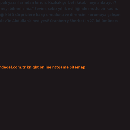
 ​​yazarlarından biridir. Kızılcık şerbeti kitabı neyi anlatıyor?
eyi bilmelisiniz.” Sevim, sekiz yıllık evliliğinde mutlu bir kadın;
dığı kötü sürprizlere karşı umudunu ve direncini korumaya çalışan
Alev’in Abdullah’a hediyesi! Cranberry Sherbet’in 27. bölümünde;
endegel.com.tr
knight online
nttgame
Sitemap