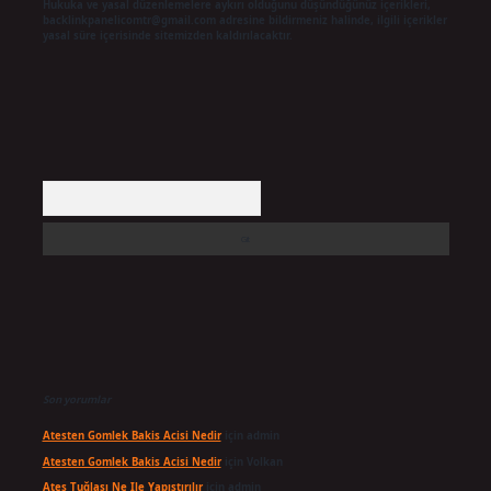
Hukuka ve yasal düzenlemelere aykırı olduğunu düşündüğünüz içerikleri,
backlinkpanelicomtr@gmail.com
adresine bildirmeniz halinde, ilgili içerikler
yasal süre içerisinde sitemizden kaldırılacaktır.
Arama
Son yorumlar
Atesten Gomlek Bakis Acisi Nedir
için
admin
Atesten Gomlek Bakis Acisi Nedir
için
Volkan
Ateş Tuğlası Ne Ile Yapıştırılır
için
admin