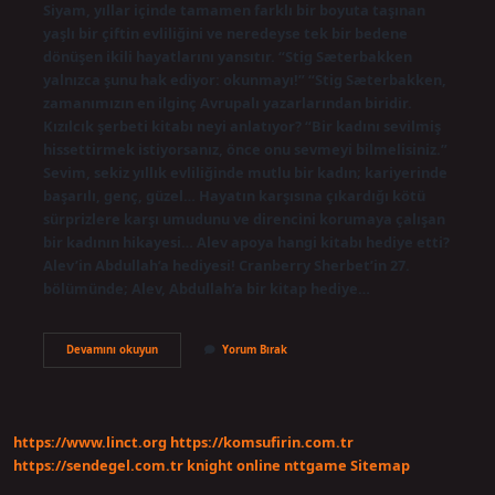
Siyam, yıllar içinde tamamen farklı bir boyuta taşınan
yaşlı bir çiftin evliliğini ve neredeyse tek bir bedene
dönüşen ikili hayatlarını yansıtır. “Stig Sæterbakken
yalnızca şunu hak ediyor: okunmayı!” “Stig Sæterbakken,
zamanımızın en ilginç Avrupalı ​​yazarlarından biridir.
Kızılcık şerbeti kitabı neyi anlatıyor? “Bir kadını sevilmiş
hissettirmek istiyorsanız, önce onu sevmeyi bilmelisiniz.”
Sevim, sekiz yıllık evliliğinde mutlu bir kadın; kariyerinde
başarılı, genç, güzel… Hayatın karşısına çıkardığı kötü
sürprizlere karşı umudunu ve direncini korumaya çalışan
bir kadının hikayesi… Alev apoya hangi kitabı hediye etti?
Alev’in Abdullah’a hediyesi! Cranberry Sherbet’in 27.
bölümünde; Alev, Abdullah’a bir kitap hediye…
Şüden
Devamını okuyun
Yorum Bırak
Kitabı
Neyi
Anlatıyor
https://www.linct.org
https://komsufirin.com.tr
https://sendegel.com.tr
knight online
nttgame
Sitemap