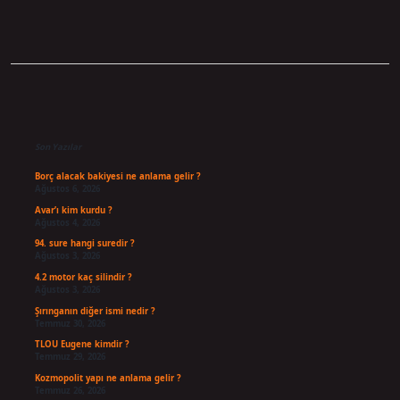
Sidebar
Son Yazılar
Borç alacak bakiyesi ne anlama gelir ?
Ağustos 6, 2026
Avar’ı kim kurdu ?
Ağustos 4, 2026
94. sure hangi suredir ?
Ağustos 3, 2026
4.2 motor kaç silindir ?
Ağustos 3, 2026
Şırınganın diğer ismi nedir ?
Temmuz 30, 2026
TLOU Eugene kimdir ?
Temmuz 29, 2026
Kozmopolit yapı ne anlama gelir ?
Temmuz 26, 2026