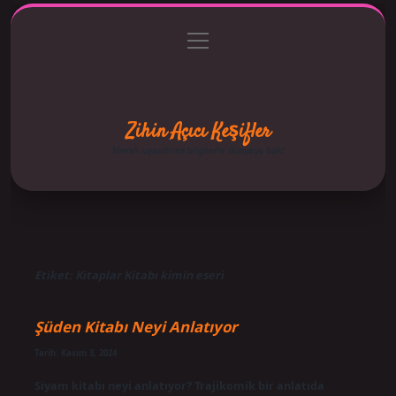
menüyü
Anasayfa
Gizlilik Politikası
Yasal Uyarı
aç
Hakkımızda
Zihin Açıcı Keşifler
Merak uyandıran bilgilerle dünyaya bak!
Etiket:
Kitaplar Kitabı kimin eseri
Şüden Kitabı Neyi Anlatıyor
Tarih: Kasım 3, 2024
Siyam kitabı neyi anlatıyor? Trajikomik bir anlatıda