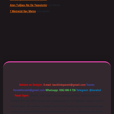
Ateş Tuğlası Ne Ile Yapıştırılır
için
Karan
1 Metretül Kaç Metre
için
admin
 adresi güncellendi
betexper.xyz
m elexbet
Reklam ve İletişim:
E-mail:
backlinkpaneli@gmail.com
Teams:
forumhizmeti@gmail.com
Whatsapp: 0262 606 0 726
Telegram: @karabul
Yasal Uyarı:
Sitemiz, 5651 Sayılı Kanun gereğince Bilgi Teknolojileri ve
İletişim Kurumu (BTK) tarafından onaylanmış bir Yer Sağlayıcı olarak hizmet
vermektedir. Bu nedenle, sitedeki içerikleri proaktif olarak denetleme veya
araştırma yükümlülüğümüz bulunmamaktadır. Ancak, üyelerimiz yazdıkları