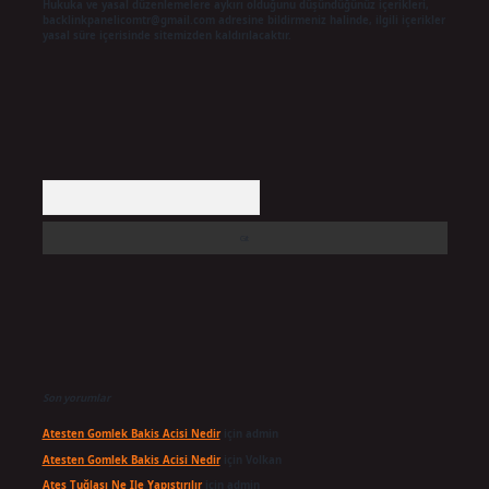
Hukuka ve yasal düzenlemelere aykırı olduğunu düşündüğünüz içerikleri,
backlinkpanelicomtr@gmail.com
adresine bildirmeniz halinde, ilgili içerikler
yasal süre içerisinde sitemizden kaldırılacaktır.
Arama
Son yorumlar
Atesten Gomlek Bakis Acisi Nedir
için
admin
Atesten Gomlek Bakis Acisi Nedir
için
Volkan
Ateş Tuğlası Ne Ile Yapıştırılır
için
admin