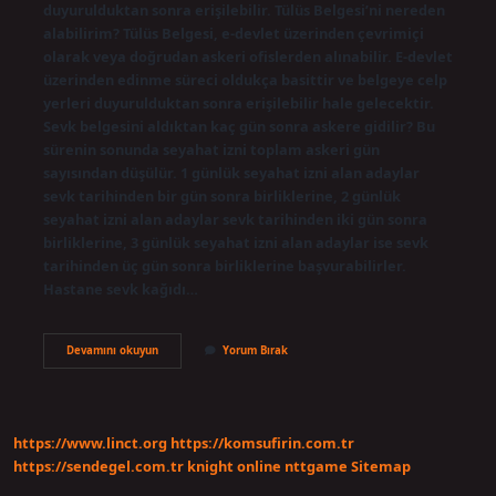
duyurulduktan sonra erişilebilir. Tülüs Belgesi’ni nereden
alabilirim? Tülüs Belgesi, e-devlet üzerinden çevrimiçi
olarak veya doğrudan askeri ofislerden alınabilir. E-devlet
üzerinden edinme süreci oldukça basittir ve belgeye celp
yerleri duyurulduktan sonra erişilebilir hale gelecektir.
Sevk belgesini aldıktan kaç gün sonra askere gidilir? Bu
sürenin sonunda seyahat izni toplam askeri gün
sayısından düşülür. 1 günlük seyahat izni alan adaylar
sevk tarihinden bir gün sonra birliklerine, 2 günlük
seyahat izni alan adaylar sevk tarihinden iki gün sonra
birliklerine, 3 günlük seyahat izni alan adaylar ise sevk
tarihinden üç gün sonra birliklerine başvurabilirler.
Hastane sevk kağıdı…
Sevk
Devamını okuyun
Yorum Bırak
Kağıdında
Ne
Yazar
https://www.linct.org
https://komsufirin.com.tr
https://sendegel.com.tr
knight online
nttgame
Sitemap