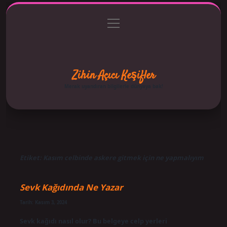
menüyü
Anasayfa
Gizlilik Politikası
Yasal Uyarı
aç
Hakkımızda
Zihin Açıcı Keşifler
Merak uyandıran bilgilerle dünyaya bak!
Etiket:
Kasım celbinde askere gitmek için ne yapmalıyım
Sevk Kağıdında Ne Yazar
Tarih: Kasım 3, 2024
Sevk kağıdı nasıl olur? Bu belgeye celp yerleri