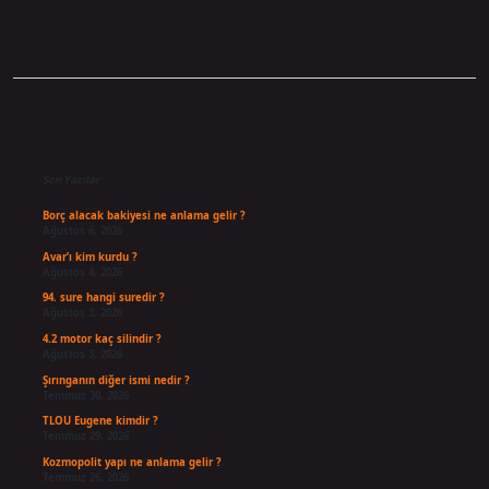
Sidebar
Son Yazılar
Borç alacak bakiyesi ne anlama gelir ?
Ağustos 6, 2026
Avar’ı kim kurdu ?
Ağustos 4, 2026
94. sure hangi suredir ?
Ağustos 3, 2026
4.2 motor kaç silindir ?
Ağustos 3, 2026
Şırınganın diğer ismi nedir ?
Temmuz 30, 2026
TLOU Eugene kimdir ?
Temmuz 29, 2026
Kozmopolit yapı ne anlama gelir ?
Temmuz 26, 2026