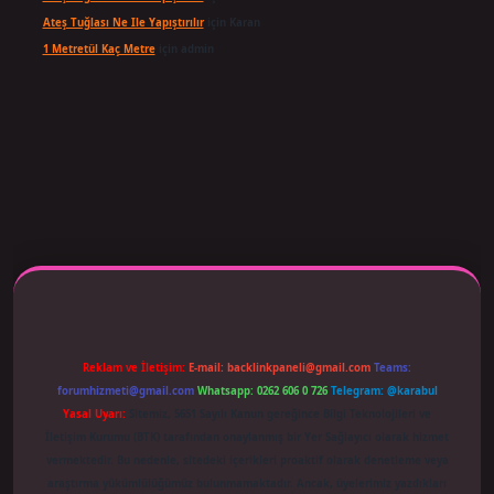
Ateş Tuğlası Ne Ile Yapıştırılır
için
Karan
1 Metretül Kaç Metre
için
admin
giriş adresi güncellendi
betexper.xyz
m elexbet
Reklam ve İletişim:
E-mail:
backlinkpaneli@gmail.com
Teams:
forumhizmeti@gmail.com
Whatsapp: 0262 606 0 726
Telegram: @karabul
Yasal Uyarı:
Sitemiz, 5651 Sayılı Kanun gereğince Bilgi Teknolojileri ve
İletişim Kurumu (BTK) tarafından onaylanmış bir Yer Sağlayıcı olarak hizmet
vermektedir. Bu nedenle, sitedeki içerikleri proaktif olarak denetleme veya
araştırma yükümlülüğümüz bulunmamaktadır. Ancak, üyelerimiz yazdıkları