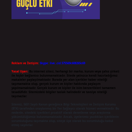
Reklam ve İletişim:
Skype: live:.cid.575569c608265c69
Yasal Uyarı:
Bu internet sitesi, herhangi bir marka, kurum veya şahıs şirketi
ile hiçbir bağlantısı bulunmamaktadır. Sitede yalnızca kendi hazırladığımız
makaleler paylaşılmaktadır. Burada yer alan içerikler haber niteliği
taşımamakta olup, gerçek kurum ve kişiler hakkında paylaşım
yapılmamaktadır. Gerçek kurum ve kişiler ile isim benzerlikleri tamamen
tesadüfidir. Sitemizdeki bilgiler taslak halindedir ve tavsiye niteliği
taşımazlar.
Sitemiz, 5651 Sayılı Kanun gereğince Bilgi Teknolojileri ve İletişim Kurumu
(BTK) tarafından onaylanmış bir Yer Sağlayıcı olarak hizmet vermektedir. Bu
nedenle, sitedeki içerikleri proaktif olarak denetleme veya araştırma
yükümlülüğümüz bulunmamaktadır. Ancak, üyelerimiz yazdıkları içeriklerin
sorumluluğunu taşımakta olup, siteye üye olarak bu sorumluluğu kabul
etmiş sayılırlar.