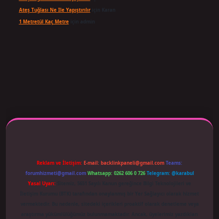
Ateş Tuğlası Ne Ile Yapıştırılır
için
Karan
1 Metretül Kaç Metre
için
admin
 adresi güncellendi
betexper.xyz
m elexbet
Reklam ve İletişim:
E-mail:
backlinkpaneli@gmail.com
Teams:
forumhizmeti@gmail.com
Whatsapp: 0262 606 0 726
Telegram: @karabul
Yasal Uyarı:
Sitemiz, 5651 Sayılı Kanun gereğince Bilgi Teknolojileri ve
İletişim Kurumu (BTK) tarafından onaylanmış bir Yer Sağlayıcı olarak hizmet
vermektedir. Bu nedenle, sitedeki içerikleri proaktif olarak denetleme veya
araştırma yükümlülüğümüz bulunmamaktadır. Ancak, üyelerimiz yazdıkları