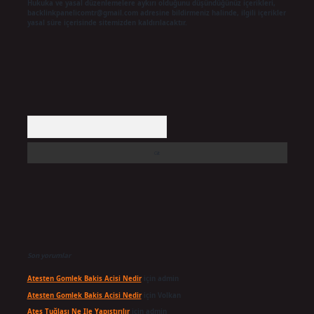
Hukuka ve yasal düzenlemelere aykırı olduğunu düşündüğünüz içerikleri,
backlinkpanelicomtr@gmail.com
adresine bildirmeniz halinde, ilgili içerikler
yasal süre içerisinde sitemizden kaldırılacaktır.
Arama
Son yorumlar
Atesten Gomlek Bakis Acisi Nedir
için
admin
Atesten Gomlek Bakis Acisi Nedir
için
Volkan
Ateş Tuğlası Ne Ile Yapıştırılır
için
admin