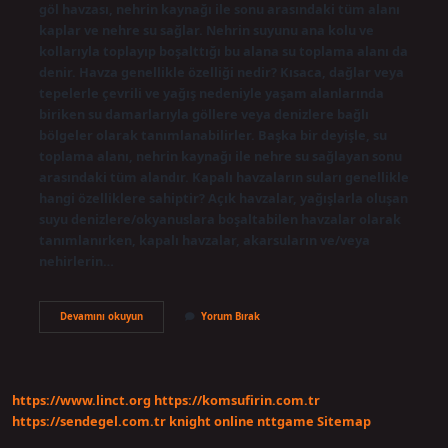
göl havzası, nehrin kaynağı ile sonu arasındaki tüm alanı
kaplar ve nehre su sağlar. Nehrin suyunu ana kolu ve
kollarıyla toplayıp boşalttığı bu alana su toplama alanı da
denir. Havza genellikle özelliği nedir? Kısaca, dağlar veya
tepelerle çevrili ve yağış nedeniyle yaşam alanlarında
biriken su damarlarıyla göllere veya denizlere bağlı
bölgeler olarak tanımlanabilirler. Başka bir deyişle, su
toplama alanı, nehrin kaynağı ile nehre su sağlayan sonu
arasındaki tüm alandır. Kapalı havzaların suları genellikle
hangi özelliklere sahiptir? Açık havzalar, yağışlarla oluşan
suyu denizlere/okyanuslara boşaltabilen havzalar olarak
tanımlanırken, kapalı havzalar, akarsuların ve/veya
nehirlerin…
Havza
Devamını okuyun
Yorum Bırak
Karakteristikleri
Nelerdir
https://www.linct.org
https://komsufirin.com.tr
https://sendegel.com.tr
knight online
nttgame
Sitemap