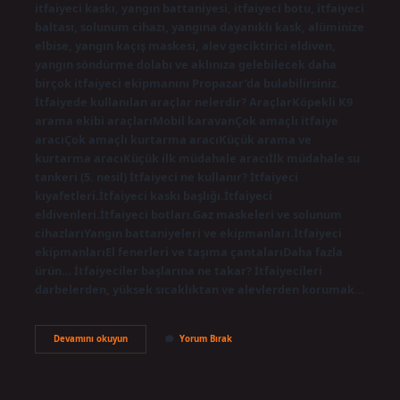
itfaiyeci kaskı, yangın battaniyesi, itfaiyeci botu, itfaiyeci
baltası, solunum cihazı, yangına dayanıklı kask, alüminize
elbise, yangın kaçış maskesi, alev geciktirici eldiven,
yangın söndürme dolabı ve aklınıza gelebilecek daha
birçok itfaiyeci ekipmanını Propazar’da bulabilirsiniz.
İtfaiyede kullanılan araçlar nelerdir? AraçlarKöpekli K9
arama ekibi araçlarıMobil karavanÇok amaçlı itfaiye
aracıÇok amaçlı kurtarma aracıKüçük arama ve
kurtarma aracıKüçük ilk müdahale aracıİlk müdahale su
tankeri (5. nesil) İtfaiyeci ne kullanır? İtfaiyeci
kıyafetleri.İtfaiyeci kaskı başlığı.İtfaiyeci
eldivenleri.İtfaiyeci botları.Gaz maskeleri ve solunum
cihazlarıYangın battaniyeleri ve ekipmanları.İtfaiyeci
ekipmanlarıEl fenerleri ve taşıma çantalarıDaha fazla
ürün… İtfaiyeciler başlarına ne takar? İtfaiyecileri
darbelerden, yüksek sıcaklıktan ve alevlerden korumak…
İTfaiye
Devamını okuyun
Yorum Bırak
Malzemeleri
Nelerdir