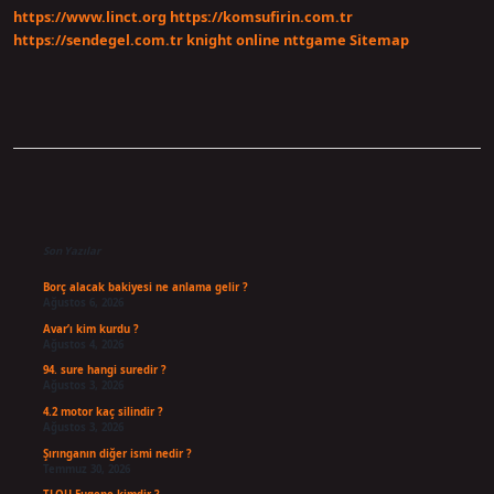
https://www.linct.org
https://komsufirin.com.tr
https://sendegel.com.tr
knight online
nttgame
Sitemap
Sidebar
Son Yazılar
Borç alacak bakiyesi ne anlama gelir ?
Ağustos 6, 2026
Avar’ı kim kurdu ?
Ağustos 4, 2026
94. sure hangi suredir ?
Ağustos 3, 2026
4.2 motor kaç silindir ?
Ağustos 3, 2026
Şırınganın diğer ismi nedir ?
Temmuz 30, 2026