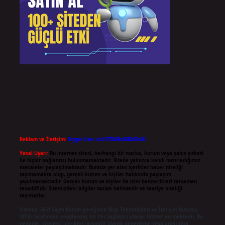
Reklam ve İletişim:
Skype: live:.cid.575569c608265c69
Yasal Uyarı:
Bu internet sitesi, herhangi bir marka, kurum veya şahıs şirketi
ile hiçbir bağlantısı bulunmamaktadır. Sitede yalnızca kendi hazırladığımız
makaleler paylaşılmaktadır. Burada yer alan içerikler haber niteliği
taşımamakta olup, gerçek kurum ve kişiler hakkında paylaşım
yapılmamaktadır. Gerçek kurum ve kişiler ile isim benzerlikleri tamamen
tesadüfidir. Sitemizdeki bilgiler taslak halindedir ve tavsiye niteliği
taşımazlar.
Sitemiz, 5651 Sayılı Kanun gereğince Bilgi Teknolojileri ve İletişim Kurumu
(BTK) tarafından onaylanmış bir Yer Sağlayıcı olarak hizmet vermektedir. Bu
nedenle, sitedeki içerikleri proaktif olarak denetleme veya araştırma