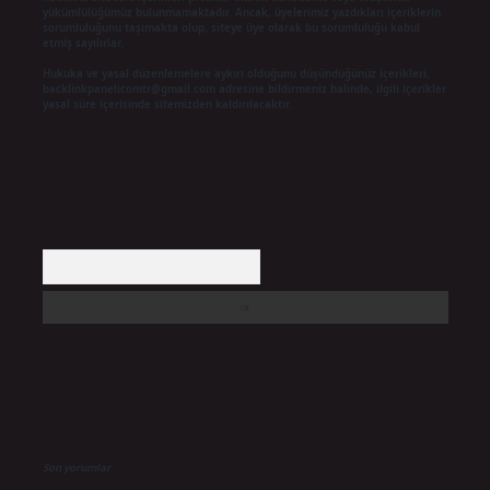
yükümlülüğümüz bulunmamaktadır. Ancak, üyelerimiz yazdıkları içeriklerin
sorumluluğunu taşımakta olup, siteye üye olarak bu sorumluluğu kabul
etmiş sayılırlar.
Hukuka ve yasal düzenlemelere aykırı olduğunu düşündüğünüz içerikleri,
backlinkpanelicomtr@gmail.com
adresine bildirmeniz halinde, ilgili içerikler
yasal süre içerisinde sitemizden kaldırılacaktır.
Arama
Son yorumlar