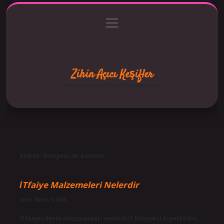
menüyü
Anasayfa
Gizlilik Politikası
Yasal Uyarı
aç
Hakkımızda
Zihin Açıcı Keşifler
Merak uyandıran bilgilerle dünyaya bak!
Etiket:
İtfaiyeci ne kullanır
İTfaiye Malzemeleri Nelerdir
Tarih: Kasım 3, 2024
İtfaiyecilerin ekipmanları nelerdir? İtfaiyeci kıyafetleri,