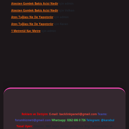
Atesten Gomlek Bakis Acisi Nedir
için
admin
Atesten Gomlek Bakis Acisi Nedir
için
Volkan
Ateş Tuğlası Ne Ile Yapıştırılır
için
admin
Ateş Tuğlası Ne Ile Yapıştırılır
için
Karan
1 Metretül Kaç Metre
için
admin
 adresi güncellendi
betexper.xyz
m elexbet
Reklam ve İletişim:
E-mail:
backlinkpaneli@gmail.com
Teams:
forumhizmeti@gmail.com
Whatsapp: 0262 606 0 726
Telegram: @karabul
Yasal Uyarı:
Sitemiz, 5651 Sayılı Kanun gereğince Bilgi Teknolojileri ve