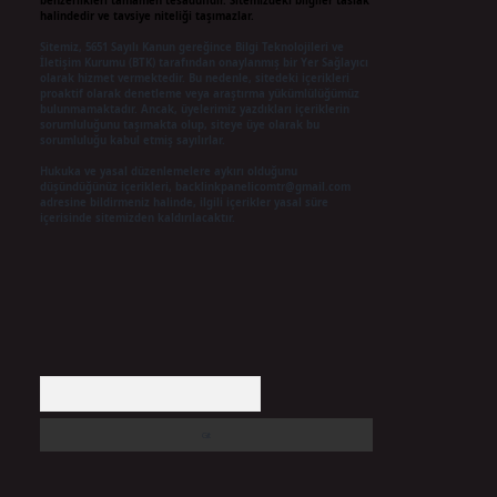
benzerlikleri tamamen tesadüfidir. Sitemizdeki bilgiler taslak
halindedir ve tavsiye niteliği taşımazlar.
Sitemiz, 5651 Sayılı Kanun gereğince Bilgi Teknolojileri ve
İletişim Kurumu (BTK) tarafından onaylanmış bir Yer Sağlayıcı
olarak hizmet vermektedir. Bu nedenle, sitedeki içerikleri
proaktif olarak denetleme veya araştırma yükümlülüğümüz
bulunmamaktadır. Ancak, üyelerimiz yazdıkları içeriklerin
sorumluluğunu taşımakta olup, siteye üye olarak bu
sorumluluğu kabul etmiş sayılırlar.
Hukuka ve yasal düzenlemelere aykırı olduğunu
düşündüğünüz içerikleri,
backlinkpanelicomtr@gmail.com
adresine bildirmeniz halinde, ilgili içerikler yasal süre
içerisinde sitemizden kaldırılacaktır.
Arama