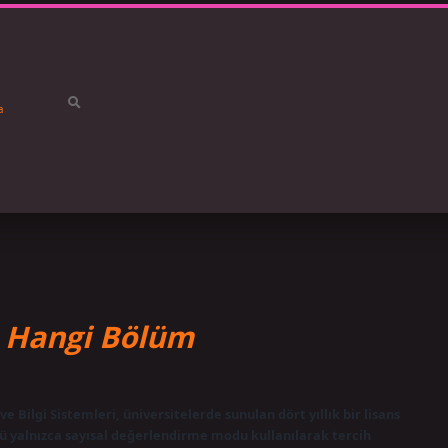
a
betci
vdc
ı Hangi Bölüm
e Bilgi Sistemleri, üniversitelerde sunulan dört yıllık bir lisans
mü yalnızca sayısal değerlendirme modu kullanılarak tercih