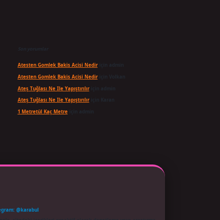
Son yorumlar
Atesten Gomlek Bakis Acisi Nedir
için
admin
Atesten Gomlek Bakis Acisi Nedir
için
Volkan
Ateş Tuğlası Ne Ile Yapıştırılır
için
admin
Ateş Tuğlası Ne Ile Yapıştırılır
için
Karan
1 Metretül Kaç Metre
için
admin
egram: @karabul