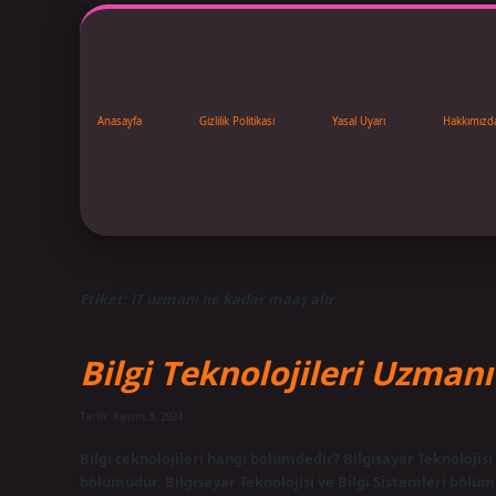
Anasayfa
Gizlilik Politikası
Yasal Uyarı
Hakkımızd
Etiket:
IT uzmanı ne kadar maaş alır
Bilgi Teknolojileri Uzman
Tarih: Kasım 3, 2024
Bilgi teknolojileri hangi bölümdedir? Bilgisayar Teknolojisi v
bölümüdür. Bilgisayar Teknolojisi ve Bilgi Sistemleri bölü