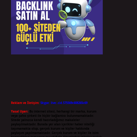
Reklam ve İletişim:
Skype: live:.cid.575569c608265c69
Yasal Uyarı:
Bu internet sitesi, herhangi bir marka, kurum
veya şahıs şirketi ile hiçbir bağlantısı bulunmamaktadır.
Sitede yalnızca kendi hazırladığımız makaleler
paylaşılmaktadır. Burada yer alan içerikler haber niteliği
taşımamakta olup, gerçek kurum ve kişiler hakkında
paylaşım yapılmamaktadır. Gerçek kurum ve kişiler ile isim