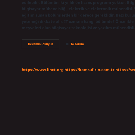
edilebilir. Bölümün iki yıllık ön lisans programı yoktur. Bil
bilgisayar mühendisliği, elektrik ve elektronik mühendisliği
eğitim sunan bölümlerden bir derece gereklidir. Bazı kuru
yeteneği dikkate alır. IT uzmanı hangi bölümde? Öncelikle B
meyveleri olan bilgisayar teknolojisi ve yazılım mühendisliğ
Bilgi
Devamını okuyun
14 Yorum
Teknolojileri
Uzmanı
Hangi
Bölüm
https://www.linct.org
https://komsufirin.com.tr
https://s