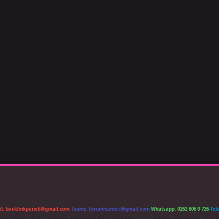
il:
backlinkpaneli@gmail.com
Teams:
forumhizmeti@gmail.com
Whatsapp: 0262 606 0 726
Tel