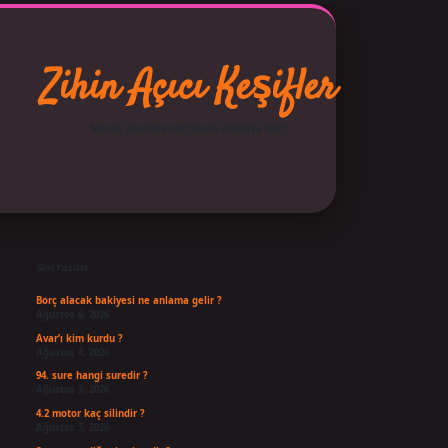
Zihin Açıcı Keşifler
Merak uyandıran bilgilerle dünyaya bak!
Sidebar
asino giriş
ilbet casino
ilbet yeni giriş
Betexper giriş adresi güncellendi
Son Yazılar
Borç alacak bakiyesi ne anlama gelir ?
Ağustos 6, 2026
Avar’ı kim kurdu ?
Ağustos 4, 2026
94. sure hangi suredir ?
Ağustos 3, 2026
4.2 motor kaç silindir ?
Ağustos 3, 2026