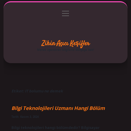
menüyü
Anasayfa
Gizlilik Politikası
Yasal Uyarı
aç
Hakkımızda
Zihin Açıcı Keşifler
Merak uyandıran bilgilerle dünyaya bak!
Etiket:
IT bolumu ne demek
Bilgi Teknolojileri Uzmanı Hangi Bölüm
Tarih: Kasım 3, 2024
Bilgi teknolojileri hangi bölümdedir? Bilgisayar