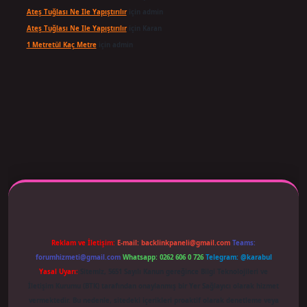
Ateş Tuğlası Ne Ile Yapıştırılır
için
admin
Ateş Tuğlası Ne Ile Yapıştırılır
için
Karan
1 Metretül Kaç Metre
için
admin
 adresi güncellendi
betexper.xyz
m elexbet
Reklam ve İletişim:
E-mail:
backlinkpaneli@gmail.com
Teams:
forumhizmeti@gmail.com
Whatsapp: 0262 606 0 726
Telegram: @karabul
Yasal Uyarı:
Sitemiz, 5651 Sayılı Kanun gereğince Bilgi Teknolojileri ve
İletişim Kurumu (BTK) tarafından onaylanmış bir Yer Sağlayıcı olarak hizmet
vermektedir. Bu nedenle, sitedeki içerikleri proaktif olarak denetleme veya