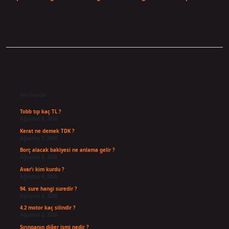
Sidebar
Son Yazılar
Tobb tıp kaç TL ?
Ağustos 8, 2026
Kerat ne demek TDK ?
Ağustos 7, 2026
Borç alacak bakiyesi ne anlama gelir ?
Ağustos 6, 2026
Avar’ı kim kurdu ?
Ağustos 4, 2026
94. sure hangi suredir ?
Ağustos 3, 2026
4.2 motor kaç silindir ?
Ağustos 3, 2026
Şırınganın diğer ismi nedir ?