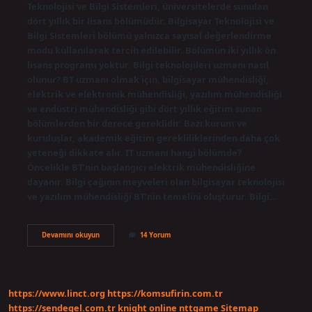
Teknolojisi ve Bilgi Sistemleri, üniversitelerde sunulan
dört yıllık bir lisans bölümüdür. Bilgisayar Teknolojisi ve
Bilgi Sistemleri bölümü yalnızca sayısal değerlendirme
modu kullanılarak tercih edilebilir. Bölümün iki yıllık ön
lisans programı yoktur. Bilgi teknolojileri uzmanı nasıl
olunur? BT uzmanı olmak için, bilgisayar mühendisliği,
elektrik ve elektronik mühendisliği, yazılım mühendisliği
ve endüstri mühendisliği gibi dört yıllık eğitim sunan
bölümlerden bir derece gereklidir. Bazı kurum ve
kuruluşlar, akademik eğitim gerekliliklerinden daha çok
yeteneği dikkate alır. IT uzmanı hangi bölümde?
Öncelikle BT’nin başlangıcı elektrik mühendisliğine
dayanır. Bilgi çağının meyveleri olan bilgisayar teknolojisi
ve yazılım mühendisliği BT’nin temelini oluşturur. Bilgi…
Bilgi
Devamını okuyun
14 Yorum
Teknolojileri
Uzmanı
Hangi
Bölüm
https://www.linct.org
https://komsufirin.com.tr
https://sendegel.com.tr
knight online
nttgame
Sitemap