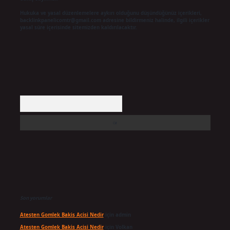
Hukuka ve yasal düzenlemelere aykırı olduğunu düşündüğünüz içerikleri,
backlinkpanelicomtr@gmail.com
adresine bildirmeniz halinde, ilgili içerikler
yasal süre içerisinde sitemizden kaldırılacaktır.
Arama
Son yorumlar
Atesten Gomlek Bakis Acisi Nedir
için
admin
Atesten Gomlek Bakis Acisi Nedir
için
Volkan