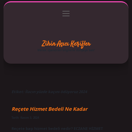
menüyü
Anasayfa
Gizlilik Politikası
Yasal Uyarı
aç
Hakkımızda
Zihin Açıcı Keşifler
Merak uyandıran bilgilerle dünyaya bak!
Etiket:
İlacın yüzde kaçını ödüyoruz 2024
Reçete Hizmet Bedeli Ne Kadar
Tarih: Kasım 3, 2024
Reçete başı hizmet bedeli nedir? ECZANE HİZMET