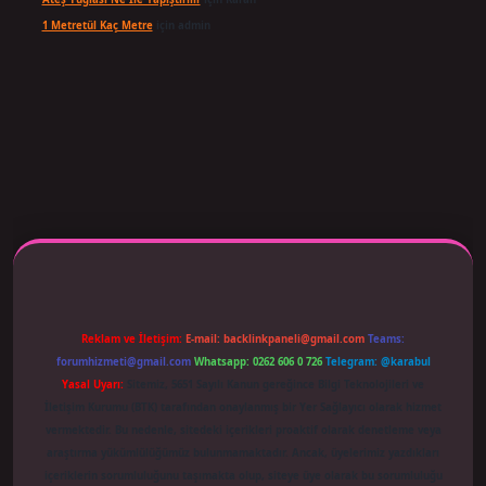
1 Metretül Kaç Metre
için
admin
ş adresi güncellendi
betexper.xyz
m elexbet
Reklam ve İletişim:
E-mail:
backlinkpaneli@gmail.com
Teams:
forumhizmeti@gmail.com
Whatsapp: 0262 606 0 726
Telegram: @karabul
Yasal Uyarı:
Sitemiz, 5651 Sayılı Kanun gereğince Bilgi Teknolojileri ve
İletişim Kurumu (BTK) tarafından onaylanmış bir Yer Sağlayıcı olarak hizmet
vermektedir. Bu nedenle, sitedeki içerikleri proaktif olarak denetleme veya
araştırma yükümlülüğümüz bulunmamaktadır. Ancak, üyelerimiz yazdıkları
içeriklerin sorumluluğunu taşımakta olup, siteye üye olarak bu sorumluluğu