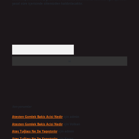
yasal süre içerisinde sitemizden kaldırılacaktır.
Arama
Son yorumlar
Atesten Gomlek Bakis Acisi Nedir
için
admin
Atesten Gomlek Bakis Acisi Nedir
için
Volkan
Ateş Tuğlası Ne Ile Yapıştırılır
için
admin
Ateş Tuğlası Ne Ile Yapıştırılır
için
Karan