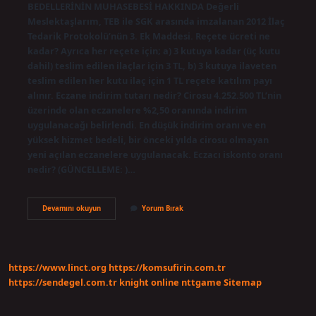
BEDELLERİNİN MUHASEBESİ HAKKINDA Değerli
Meslektaşlarım, TEB ile SGK arasında imzalanan 2012 İlaç
Tedarik Protokolü’nün 3. Ek Maddesi. Reçete ücreti ne
kadar? Ayrıca her reçete için; a) 3 kutuya kadar (üç kutu
dahil) teslim edilen ilaçlar için 3 TL, b) 3 kutuya ilaveten
teslim edilen her kutu ilaç için 1 TL reçete katılım payı
alınır. Eczane indirim tutarı nedir? Cirosu 4.252.500 TL’nin
üzerinde olan eczanelere %2,50 oranında indirim
uygulanacağı belirlendi. En düşük indirim oranı ve en
yüksek hizmet bedeli, bir önceki yılda cirosu olmayan
yeni açılan eczanelere uygulanacak. Eczacı iskonto oranı
nedir? (GÜNCELLEME: )…
Reçete
Devamını okuyun
Yorum Bırak
Hizmet
Bedeli
Ne
Kadar
https://www.linct.org
https://komsufirin.com.tr
https://sendegel.com.tr
knight online
nttgame
Sitemap