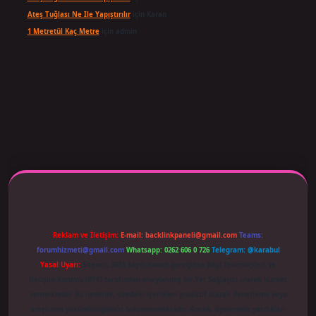
Ateş Tuğlası Ne Ile Yapıştırılır
için
Karan
1 Metretül Kaç Metre
için
admin
 adresi güncellendi
betexper.xyz
m elexbet
Reklam ve İletişim:
E-mail:
backlinkpaneli@gmail.com
Teams:
forumhizmeti@gmail.com
Whatsapp: 0262 606 0 726
Telegram: @karabul
Yasal Uyarı:
Sitemiz, 5651 Sayılı Kanun gereğince Bilgi Teknolojileri ve
İletişim Kurumu (BTK) tarafından onaylanmış bir Yer Sağlayıcı olarak hizmet
vermektedir. Bu nedenle, sitedeki içerikleri proaktif olarak denetleme veya
araştırma yükümlülüğümüz bulunmamaktadır. Ancak, üyelerimiz yazdıkları