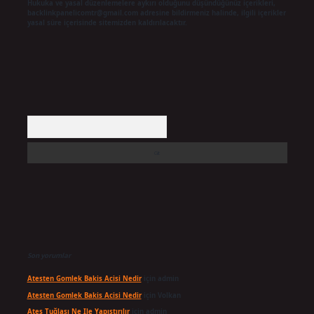
Hukuka ve yasal düzenlemelere aykırı olduğunu düşündüğünüz içerikleri,
backlinkpanelicomtr@gmail.com
adresine bildirmeniz halinde, ilgili içerikler
yasal süre içerisinde sitemizden kaldırılacaktır.
Arama
Son yorumlar
Atesten Gomlek Bakis Acisi Nedir
için
admin
Atesten Gomlek Bakis Acisi Nedir
için
Volkan
Ateş Tuğlası Ne Ile Yapıştırılır
için
admin