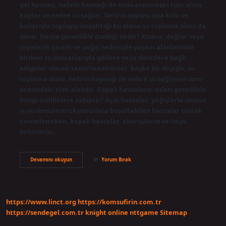
göl havzası, nehrin kaynağı ile sonu arasındaki tüm alanı
kaplar ve nehre su sağlar. Nehrin suyunu ana kolu ve
kollarıyla toplayıp boşalttığı bu alana su toplama alanı da
denir. Havza genellikle özelliği nedir? Kısaca, dağlar veya
tepelerle çevrili ve yağış nedeniyle yaşam alanlarında
biriken su damarlarıyla göllere veya denizlere bağlı
bölgeler olarak tanımlanabilirler. Başka bir deyişle, su
toplama alanı, nehrin kaynağı ile nehre su sağlayan sonu
arasındaki tüm alandır. Kapalı havzaların suları genellikle
hangi özelliklere sahiptir? Açık havzalar, yağışlarla oluşan
suyu denizlere/okyanuslara boşaltabilen havzalar olarak
tanımlanırken, kapalı havzalar, akarsuların ve/veya
nehirlerin…
Havza
Devamını okuyun
Yorum Bırak
Karakteristikleri
Nelerdir
https://www.linct.org
https://komsufirin.com.tr
https://sendegel.com.tr
knight online
nttgame
Sitemap