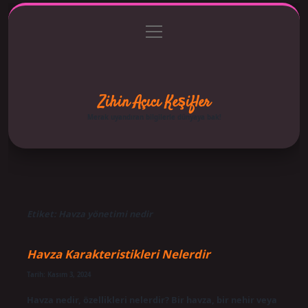
menüyü
Anasayfa
Gizlilik Politikası
Yasal Uyarı
aç
Hakkımızda
Zihin Açıcı Keşifler
Merak uyandıran bilgilerle dünyaya bak!
Etiket:
Havza yönetimi nedir
Havza Karakteristikleri Nelerdir
Tarih: Kasım 3, 2024
Havza nedir, özellikleri nelerdir? Bir havza, bir nehir veya