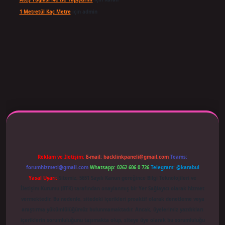
1 Metretül Kaç Metre
için
admin
 adresi güncellendi
betexper.xyz
m elexbet
Reklam ve İletişim:
E-mail:
backlinkpaneli@gmail.com
Teams:
forumhizmeti@gmail.com
Whatsapp: 0262 606 0 726
Telegram: @karabul
Yasal Uyarı:
Sitemiz, 5651 Sayılı Kanun gereğince Bilgi Teknolojileri ve
İletişim Kurumu (BTK) tarafından onaylanmış bir Yer Sağlayıcı olarak hizmet
vermektedir. Bu nedenle, sitedeki içerikleri proaktif olarak denetleme veya
araştırma yükümlülüğümüz bulunmamaktadır. Ancak, üyelerimiz yazdıkları
içeriklerin sorumluluğunu taşımakta olup, siteye üye olarak bu sorumluluğu