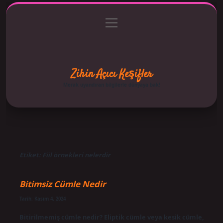
menüyü
Anasayfa
Gizlilik Politikası
Yasal Uyarı
aç
Hakkımızda
Zihin Açıcı Keşifler
Merak uyandıran bilgilerle dünyaya bak!
Etiket:
Fiil örnekleri nelerdir
Bitimsiz Cümle Nedir
Tarih: Kasım 4, 2024
Bitirilmemiş cümle nedir? Eliptik cümle veya kesik cümle,