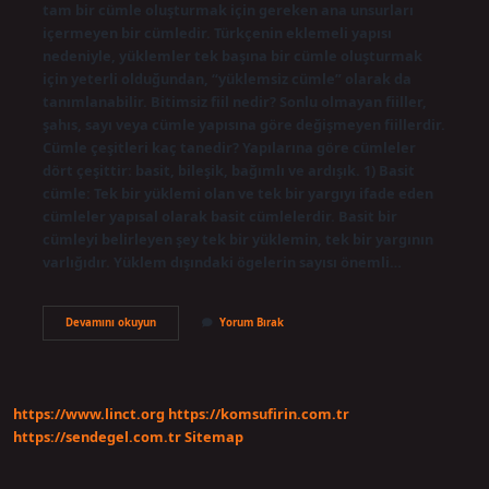
tam bir cümle oluşturmak için gereken ana unsurları
içermeyen bir cümledir. Türkçenin eklemeli yapısı
nedeniyle, yüklemler tek başına bir cümle oluşturmak
için yeterli olduğundan, “yüklemsiz cümle” olarak da
tanımlanabilir. Bitimsiz fiil nedir? Sonlu olmayan fiiller,
şahıs, sayı veya cümle yapısına göre değişmeyen fiillerdir.
Cümle çeşitleri kaç tanedir? Yapılarına göre cümleler
dört çeşittir: basit, bileşik, bağımlı ve ardışık. 1) Basit
cümle: Tek bir yüklemi olan ve tek bir yargıyı ifade eden
cümleler yapısal olarak basit cümlelerdir. Basit bir
cümleyi belirleyen şey tek bir yüklemin, tek bir yargının
varlığıdır. Yüklem dışındaki ögelerin sayısı önemli…
Bitimsiz
Devamını okuyun
Yorum Bırak
Cümle
Nedir
https://www.linct.org
https://komsufirin.com.tr
https://sendegel.com.tr
Sitemap