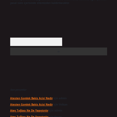
yasal süre içerisinde sitemizden kaldırılacaktır.
Arama
Son yorumlar
Atesten Gomlek Bakis Acisi Nedir
için
admin
Atesten Gomlek Bakis Acisi Nedir
için
Volkan
Ateş Tuğlası Ne Ile Yapıştırılır
için
admin
Ateş Tuğlası Ne Ile Yapıştırılır
için
Karan