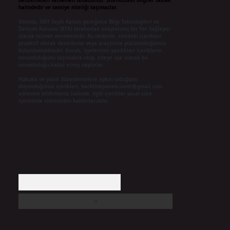
benzerlikleri tamamen tesadüfidir. Sitemizdeki bilgiler taslak
halindedir ve tavsiye niteliği taşımazlar.
Sitemiz, 5651 Sayılı Kanun gereğince Bilgi Teknolojileri ve
İletişim Kurumu (BTK) tarafından onaylanmış bir Yer Sağlayıcı
olarak hizmet vermektedir. Bu nedenle, sitedeki içerikleri
proaktif olarak denetleme veya araştırma yükümlülüğümüz
bulunmamaktadır. Ancak, üyelerimiz yazdıkları içeriklerin
sorumluluğunu taşımakta olup, siteye üye olarak bu
sorumluluğu kabul etmiş sayılırlar.
Hukuka ve yasal düzenlemelere aykırı olduğunu
düşündüğünüz içerikleri,
backlinkpanelicomtr@gmail.com
adresine bildirmeniz halinde, ilgili içerikler yasal süre
içerisinde sitemizden kaldırılacaktır.
Arama