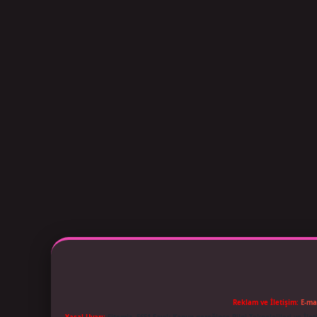
Reklam ve İletişim:
E-ma