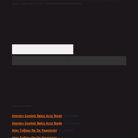
yasal süre içerisinde sitemizden kaldırılacaktır.
Arama
Son yorumlar
Atesten Gomlek Bakis Acisi Nedir
için
admin
Atesten Gomlek Bakis Acisi Nedir
için
Volkan
Ateş Tuğlası Ne Ile Yapıştırılır
için
admin
Ateş Tuğlası Ne Ile Yapıştırılır
için
Karan