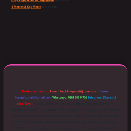
1 Metretül Kaç Metre
için
admin
 adresi güncellendi
betexper.xyz
m elexbet
Reklam ve İletişim:
E-mail:
backlinkpaneli@gmail.com
Teams:
forumhizmeti@gmail.com
Whatsapp: 0262 606 0 726
Telegram: @karabul
Yasal Uyarı:
Sitemiz, 5651 Sayılı Kanun gereğince Bilgi Teknolojileri ve
İletişim Kurumu (BTK) tarafından onaylanmış bir Yer Sağlayıcı olarak hizmet
vermektedir. Bu nedenle, sitedeki içerikleri proaktif olarak denetleme veya
araştırma yükümlülüğümüz bulunmamaktadır. Ancak, üyelerimiz yazdıkları
içeriklerin sorumluluğunu taşımakta olup, siteye üye olarak bu sorumluluğu