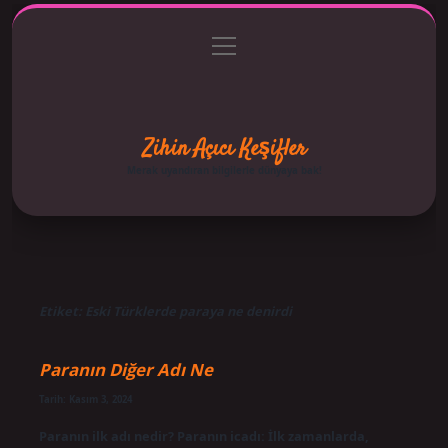
menüyü
Anasayfa
Gizlilik Politikası
Yasal Uyarı
aç
Hakkımızda
Zihin Açıcı Keşifler
Merak uyandıran bilgilerle dünyaya bak!
Etiket:
Eski Türklerde paraya ne denirdi
Paranın Diğer Adı Ne
Tarih: Kasım 3, 2024
Paranın ilk adı nedir? Paranın icadı: İlk zamanlarda,