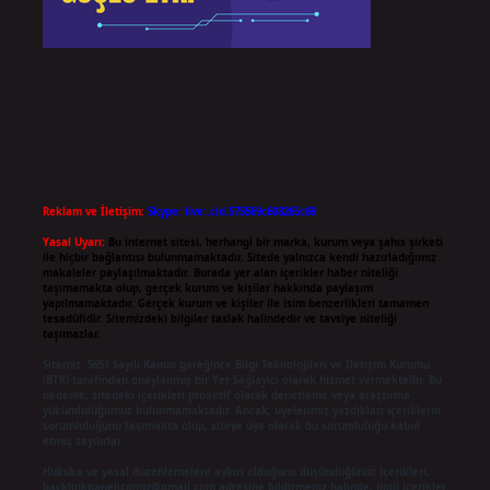
Reklam ve İletişim:
Skype: live:.cid.575569c608265c69
Yasal Uyarı:
Bu internet sitesi, herhangi bir marka, kurum veya şahıs şirketi
ile hiçbir bağlantısı bulunmamaktadır. Sitede yalnızca kendi hazırladığımız
makaleler paylaşılmaktadır. Burada yer alan içerikler haber niteliği
taşımamakta olup, gerçek kurum ve kişiler hakkında paylaşım
yapılmamaktadır. Gerçek kurum ve kişiler ile isim benzerlikleri tamamen
tesadüfidir. Sitemizdeki bilgiler taslak halindedir ve tavsiye niteliği
taşımazlar.
Sitemiz, 5651 Sayılı Kanun gereğince Bilgi Teknolojileri ve İletişim Kurumu
(BTK) tarafından onaylanmış bir Yer Sağlayıcı olarak hizmet vermektedir. Bu
nedenle, sitedeki içerikleri proaktif olarak denetleme veya araştırma
yükümlülüğümüz bulunmamaktadır. Ancak, üyelerimiz yazdıkları içeriklerin
sorumluluğunu taşımakta olup, siteye üye olarak bu sorumluluğu kabul
etmiş sayılırlar.
Hukuka ve yasal düzenlemelere aykırı olduğunu düşündüğünüz içerikleri,
backlinkpanelicomtr@gmail.com
adresine bildirmeniz halinde, ilgili içerikler