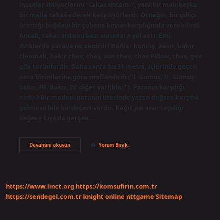
insanlar ihtiyaçlarını “takas sistemi”, yani bir malı başka
bir malla takas ederek karşılıyorlardı. Örneğin, bir çiftçi
ürettiği buğdayı bir çobana koyun karşılığında verebilirdi.
Ancak, takas sistemi bazı sorunlara yol açtı. Eski
Türklerde paraya ne denirdi? Bunlar kumuş, bakır, bakır
cleamak, bakır chav, chav, vun chav, chav Pillow, chav, gav
gibi terimlerdir. Daha sonra bu 31 metni, içlerinde geçen
para birimlerine göre sınıflandırdı (“I. Gümüş, II. Gümüş-
bakır, III. Bakır, IV. diğer varlıklar”). Paranın karşılığı
nedir? Bir madeni paranın üzerinde yazan değere karşılık
gelmese bile bir değeri vardır. Kağıt paranın taşıdığı
değere kıyasla gerçek…
Paranın
Devamını okuyun
Yorum Bırak
Diğer
Adı
Ne
https://www.linct.org
https://komsufirin.com.tr
https://sendegel.com.tr
knight online
nttgame
Sitemap