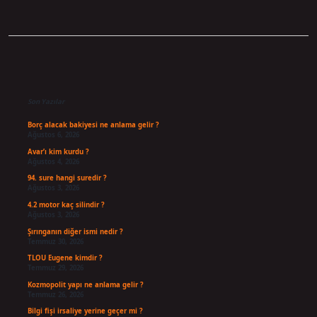
Sidebar
Son Yazılar
Borç alacak bakiyesi ne anlama gelir ?
Ağustos 6, 2026
Avar’ı kim kurdu ?
Ağustos 4, 2026
94. sure hangi suredir ?
Ağustos 3, 2026
4.2 motor kaç silindir ?
Ağustos 3, 2026
Şırınganın diğer ismi nedir ?
Temmuz 30, 2026
TLOU Eugene kimdir ?
Temmuz 29, 2026
Kozmopolit yapı ne anlama gelir ?
Temmuz 26, 2026
Bilgi fişi irsaliye yerine geçer mi ?