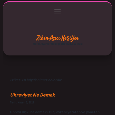
menüyü
Anasayfa
Gizlilik Politikası
Yasal Uyarı
aç
Hakkımızda
Zihin Açıcı Keşifler
Merak uyandıran bilgilerle dünyaya bak!
Etiket:
En büyük nimet nelerdir
Uhreviyet Ne Demek
Tarih: Kasım 3, 2024
Uhrevi ilişki ne demek? Din, evreni yaratan ve yöneten