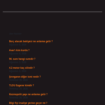
Sidebar
Son Yazılar
Borç alacak bakiyesi ne anlama gelir ?
Ağustos 6, 2026
Avar’ı kim kurdu ?
Ağustos 4, 2026
94. sure hangi suredir ?
Ağustos 3, 2026
4.2 motor kaç silindir ?
Ağustos 3, 2026
Şırınganın diğer ismi nedir ?
Temmuz 30, 2026
TLOU Eugene kimdir ?
Temmuz 29, 2026
Kozmopolit yapı ne anlama gelir ?
Temmuz 26, 2026
Bilgi fişi irsaliye yerine geçer mi ?