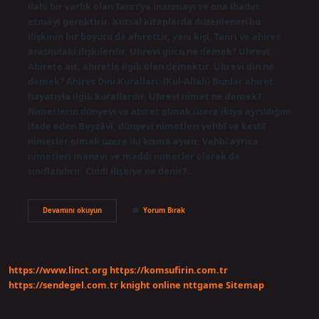
ilahi bir varlık olan Tanrı’ya inanmayı ve ona ibadet
etmeyi gerektirir. Kutsal kitaplarda düzenlenen bu
ilişkinin bir boyutu da ahirettir, yani kişi, Tanrı ve ahiret
arasındaki ilişkilerdir. Uhrevi gucu ne demek? Uhrevî:
Ahirete ait, ahiretle ilgili olan demektir. Uhrevi din ne
demek? Ahiret Dini Kuralları: (Kul-Allah) Bunlar ahiret
hayatıyla ilgili kurallardır. Uhrevi nimet ne demek?
Nimetlerin dünyevi ve ahiret olmak üzere ikiye ayrıldığını
ifade eden Beyzâvî, dünyevi nimetleri vehbî ve kesbî
nimetler olmak üzere iki kısma ayırır. Vehbî ayrıca
nimetleri manevi ve maddi nimetler olarak da
sınıflandırır. Ciddi ilişkiye ne denir?…
Uhreviyet
Devamını okuyun
Yorum Bırak
Ne
Demek
https://www.linct.org
https://komsufirin.com.tr
https://sendegel.com.tr
knight online
nttgame
Sitemap