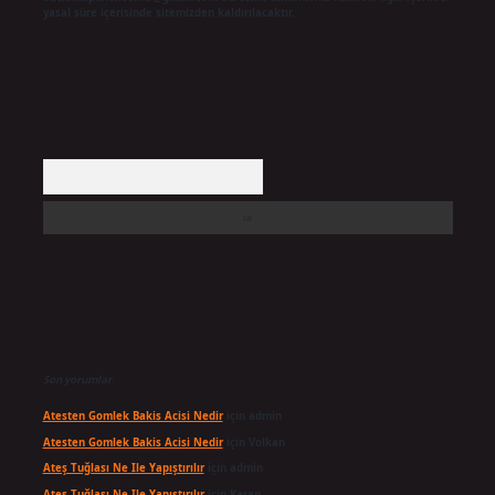
yasal süre içerisinde sitemizden kaldırılacaktır.
Arama
Son yorumlar
Atesten Gomlek Bakis Acisi Nedir
için
admin
Atesten Gomlek Bakis Acisi Nedir
için
Volkan
Ateş Tuğlası Ne Ile Yapıştırılır
için
admin
Ateş Tuğlası Ne Ile Yapıştırılır
için
Karan