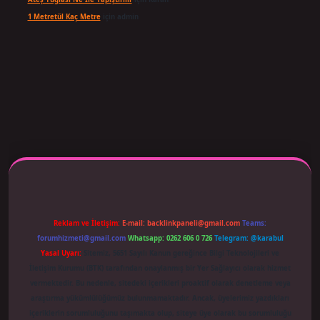
1 Metretül Kaç Metre
için
admin
ş adresi güncellendi
betexper.xyz
m elexbet
Reklam ve İletişim:
E-mail:
backlinkpaneli@gmail.com
Teams:
forumhizmeti@gmail.com
Whatsapp: 0262 606 0 726
Telegram: @karabul
Yasal Uyarı:
Sitemiz, 5651 Sayılı Kanun gereğince Bilgi Teknolojileri ve
İletişim Kurumu (BTK) tarafından onaylanmış bir Yer Sağlayıcı olarak hizmet
vermektedir. Bu nedenle, sitedeki içerikleri proaktif olarak denetleme veya
araştırma yükümlülüğümüz bulunmamaktadır. Ancak, üyelerimiz yazdıkları
içeriklerin sorumluluğunu taşımakta olup, siteye üye olarak bu sorumluluğu