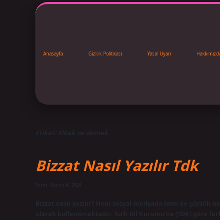
Anasayfa
Gizlilik Politikası
Yasal Uyarı
Hakkımızd
Etiket:
Elhak ne demek
Bizzat Nasıl Yazılır Tdk
Tarih: Kasım 4, 2024
Bizzat nasıl yazılır? Hem sosyal medyada hem de günlük haya
olarak kullanılmaktadır. Türk Dil Kurumu’na (TDK) göre fark