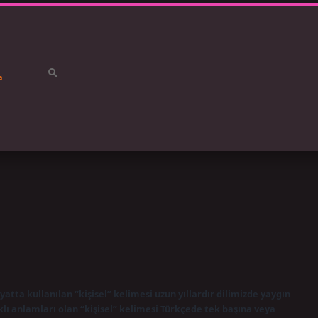
a
betci
vdc
tta kullanılan “kişisel” kelimesi uzun yıllardır dilimizde yaygın
lı anlamları olan “kişisel” kelimesi Türkçede tek başına veya