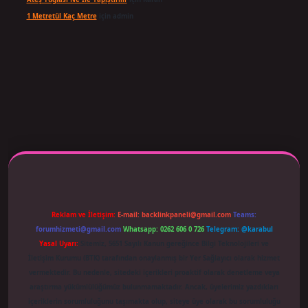
1 Metretül Kaç Metre
için
admin
 adresi güncellendi
betexper.xyz
m elexbet
Reklam ve İletişim:
E-mail:
backlinkpaneli@gmail.com
Teams:
forumhizmeti@gmail.com
Whatsapp: 0262 606 0 726
Telegram: @karabul
Yasal Uyarı:
Sitemiz, 5651 Sayılı Kanun gereğince Bilgi Teknolojileri ve
İletişim Kurumu (BTK) tarafından onaylanmış bir Yer Sağlayıcı olarak hizmet
vermektedir. Bu nedenle, sitedeki içerikleri proaktif olarak denetleme veya
araştırma yükümlülüğümüz bulunmamaktadır. Ancak, üyelerimiz yazdıkları
içeriklerin sorumluluğunu taşımakta olup, siteye üye olarak bu sorumluluğu