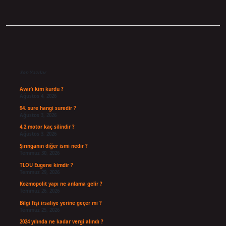
Sidebar
Son Yazılar
Avar’ı kim kurdu ?
Ağustos 4, 2026
94. sure hangi suredir ?
Ağustos 3, 2026
4.2 motor kaç silindir ?
Ağustos 3, 2026
Şırınganın diğer ismi nedir ?
Temmuz 30, 2026
TLOU Eugene kimdir ?
Temmuz 29, 2026
Kozmopolit yapı ne anlama gelir ?
Temmuz 26, 2026
Bilgi fişi irsaliye yerine geçer mi ?
Temmuz 25, 2026
2024 yılında ne kadar vergi alındı ?