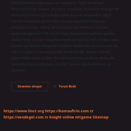
artık kovana sığmayan arı kolonisi, oğul vermeye
hazırlanmaya başlar. Bu olay, özellikle balın bol olduğu ve
mevsimin elverişli olduğu yıllarda çok yaygındır. Oğul
verme mevsimi genellikle mayıs başından haziran
ortasına kadar sürer. Arının oğul vermemesi için ne
yapmak gerekir? İlk sürü hangi kovandan gelirse gelsin,
daha fazla sürüyü engellemenin en pratik yolu şudur: ana
kovan yerinden alınarak arılıkta başka bir yere taşınır ve
oğul arı ana kovanın yerine yerleştirilir. Sonuç olarak,
dışarıdaki tarla arıları da sürü kovanına katılır ve bu da
koloniyi çok güçlü hale getirir. Arının oğul vermesi ne
demek?…
Arının
Devamını okuyun
Yorum Bırak
Oğul
Vermesi
Nasıl
Anlaşılır
https://www.linct.org
https://komsufirin.com.tr
https://sendegel.com.tr
knight online
nttgame
Sitemap