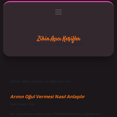
menüyü
Anasayfa
Gizlilik Politikası
Yasal Uyarı
aç
Hakkımızda
Zihin Açıcı Keşifler
Merak uyandıran bilgilerle dünyaya bak!
Etiket:
Ekim ayında arı oğul verir mi
Arının Oğul Vermesi Nasıl Anlaşılır
Tarih: Kasım 3, 2024
Arı oğul hangi ayda çıkar? İlkbaharda hızla çoğalan ve