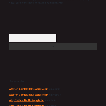
yasal süre içerisinde sitemizden kaldırılacaktır.
Arama
Son yorumlar
Atesten Gomlek Bakis Acisi Nedir
için
admin
Atesten Gomlek Bakis Acisi Nedir
için
Volkan
Ateş Tuğlası Ne Ile Yapıştırılır
için
admin
Ateş Tuğlası Ne Ile Yapıştırılır
için
Karan