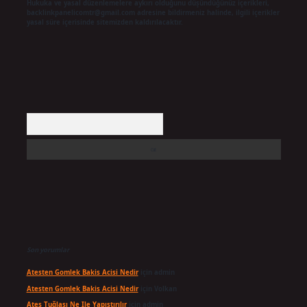
Hukuka ve yasal düzenlemelere aykırı olduğunu düşündüğünüz içerikleri,
backlinkpanelicomtr@gmail.com
adresine bildirmeniz halinde, ilgili içerikler
yasal süre içerisinde sitemizden kaldırılacaktır.
Arama
Son yorumlar
Atesten Gomlek Bakis Acisi Nedir
için
admin
Atesten Gomlek Bakis Acisi Nedir
için
Volkan
Ateş Tuğlası Ne Ile Yapıştırılır
için
admin