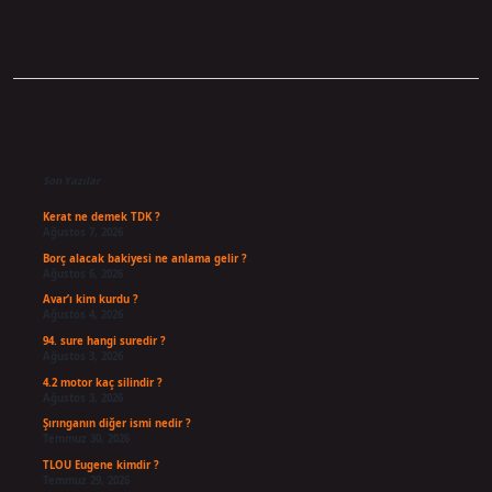
Sidebar
Son Yazılar
Kerat ne demek TDK ?
Ağustos 7, 2026
Borç alacak bakiyesi ne anlama gelir ?
Ağustos 6, 2026
Avar’ı kim kurdu ?
Ağustos 4, 2026
94. sure hangi suredir ?
Ağustos 3, 2026
4.2 motor kaç silindir ?
Ağustos 3, 2026
Şırınganın diğer ismi nedir ?
Temmuz 30, 2026
TLOU Eugene kimdir ?
Temmuz 29, 2026