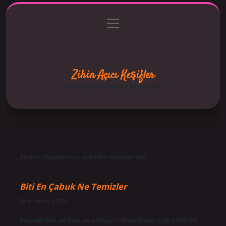
menüyü
Anasayfa
Gizlilik Politikası
Yasal Uyarı
aç
Hakkımızda
Zihin Açıcı Keşifler
Merak uyandıran bilgilerle dünyaya bak!
Etiket:
Düzleştirici sirkeleri öldürür mü
Biti En Çabuk Ne Temizler
Tarih: Kasım 3, 2024
Saçtaki biti en hızlı ne öldürür? Malathion: Çok etkili bir