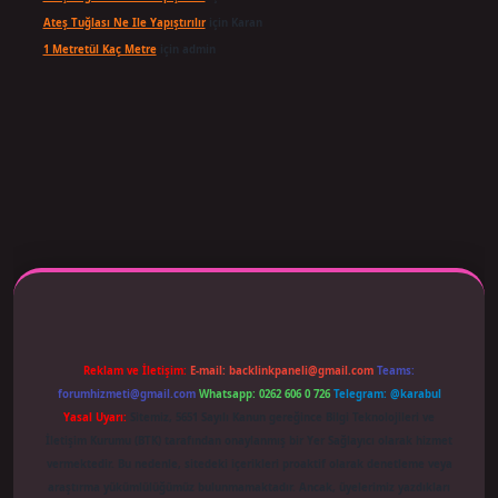
Ateş Tuğlası Ne Ile Yapıştırılır
için
Karan
1 Metretül Kaç Metre
için
admin
ş adresi güncellendi
betexper.xyz
m elexbet
Reklam ve İletişim:
E-mail:
backlinkpaneli@gmail.com
Teams:
forumhizmeti@gmail.com
Whatsapp: 0262 606 0 726
Telegram: @karabul
Yasal Uyarı:
Sitemiz, 5651 Sayılı Kanun gereğince Bilgi Teknolojileri ve
İletişim Kurumu (BTK) tarafından onaylanmış bir Yer Sağlayıcı olarak hizmet
vermektedir. Bu nedenle, sitedeki içerikleri proaktif olarak denetleme veya
araştırma yükümlülüğümüz bulunmamaktadır. Ancak, üyelerimiz yazdıkları