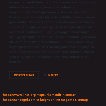
losyon olan malathion, bazı bitleri ve sirkeleri felç ederek
öldürür. 6 yaş ve üzeri çocuklarda kullanımı
onaylanmıştır. 7 ila 9 gün sonra bitlerin hareket ettiğini
hissederseniz, tedaviye başka bir şekilde devam etmeniz
gerekebilir. Bit en kısa zamanda nasıl temizlenir? Tarak,
fırça ve şapka gibi kişisel eşyalar sıcak suyla yıkanarak
dezenfekte edilmelidir. Çay ağacı yağı antimikrobiyal
özelliği sayesinde bit tedavisinde kullanılabilir. Şampuana
birkaç damla eklenerek kullanılabilir. Elma sirkesi veya
beyaz şarap sirkesi bitleri saçtan çıkarmayı kolaylaştırır.
Bitler neyi sevmez? Bitler nelerden hoşlanmaz? Bitler ve
sirkeler güçlü kokulu maddelerden hoşlanmazlar. Bu
nedenle,…
Biti
Devamını okuyun
10 Yorum
En
Çabuk
Ne
Temizler
https://www.linct.org
https://komsufirin.com.tr
https://sendegel.com.tr
knight online
nttgame
Sitemap