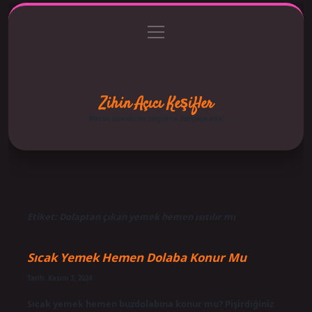
menüyü
Anasayfa
Gizlilik Politikası
Yasal Uyarı
aç
Hakkımızda
Zihin Açıcı Keşifler
Merak uyandıran bilgilerle dünyaya bak!
Etiket:
Dolaptan çıkan yemek hemen ısıtılır mı
Sıcak Yemek Hemen Dolaba Konur Mu
Tarih: Kasım 3, 2024
Sıcak yemek hemen buzdolabına konur mu? Pişirdiğiniz