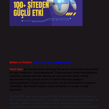
Reklam ve İletişim:
Skype: live:.cid.575569c608265c69
Yasal Uyarı:
Bu internet sitesi, herhangi bir marka, kurum veya şahıs şirketi
ile hiçbir bağlantısı bulunmamaktadır. Sitede yalnızca kendi hazırladığımız
makaleler paylaşılmaktadır. Burada yer alan içerikler haber niteliği
taşımamakta olup, gerçek kurum ve kişiler hakkında paylaşım
yapılmamaktadır. Gerçek kurum ve kişiler ile isim benzerlikleri tamamen
tesadüfidir. Sitemizdeki bilgiler taslak halindedir ve tavsiye niteliği
taşımazlar.
Sitemiz, 5651 Sayılı Kanun gereğince Bilgi Teknolojileri ve İletişim Kurumu
(BTK) tarafından onaylanmış bir Yer Sağlayıcı olarak hizmet vermektedir. Bu
nedenle, sitedeki içerikleri proaktif olarak denetleme veya araştırma
yükümlülüğümüz bulunmamaktadır. Ancak, üyelerimiz yazdıkları içeriklerin