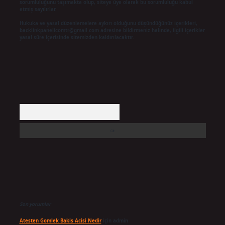
sorumluluğunu taşımakta olup, siteye üye olarak bu sorumluluğu kabul
etmiş sayılırlar.
Hukuka ve yasal düzenlemelere aykırı olduğunu düşündüğünüz içerikleri,
backlinkpanelicomtr@gmail.com
adresine bildirmeniz halinde, ilgili içerikler
yasal süre içerisinde sitemizden kaldırılacaktır.
Arama
Son yorumlar
Atesten Gomlek Bakis Acisi Nedir
için
admin