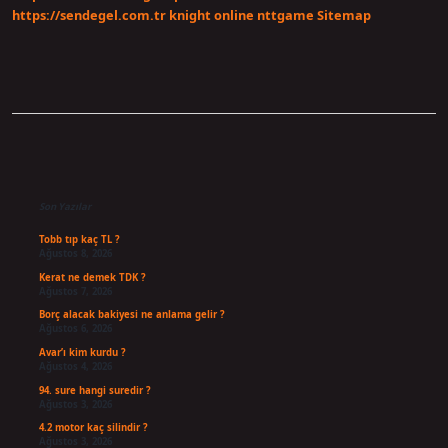
https://sendegel.com.tr
knight online
nttgame
Sitemap
Sidebar
Son Yazılar
Tobb tıp kaç TL ?
Ağustos 8, 2026
Kerat ne demek TDK ?
Ağustos 7, 2026
Borç alacak bakiyesi ne anlama gelir ?
Ağustos 6, 2026
Avar’ı kim kurdu ?
Ağustos 4, 2026
94. sure hangi suredir ?
Ağustos 3, 2026
4.2 motor kaç silindir ?
Ağustos 3, 2026