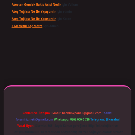
Atesten Gomlek Bakis Acisi Nedir
için
Volkan
Ateş Tuğlası Ne Ile Yapıştırılır
için
admin
Ateş Tuğlası Ne Ile Yapıştırılır
için
Karan
1 Metretül Kaç Metre
için
admin
 adresi güncellendi
betexper.xyz
m elexbet
Reklam ve İletişim:
E-mail:
backlinkpaneli@gmail.com
Teams:
forumhizmeti@gmail.com
Whatsapp: 0262 606 0 726
Telegram: @karabul
Yasal Uyarı:
Sitemiz, 5651 Sayılı Kanun gereğince Bilgi Teknolojileri ve
İletişim Kurumu (BTK) tarafından onaylanmış bir Yer Sağlayıcı olarak hizmet