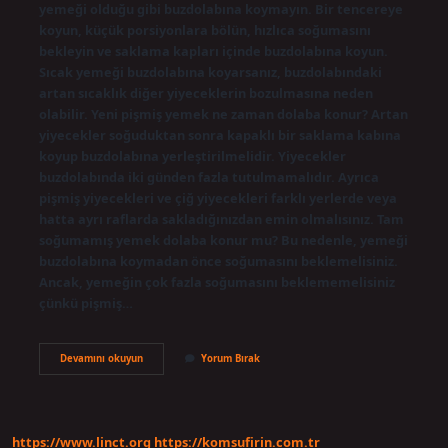
yemeği olduğu gibi buzdolabına koymayın. Bir tencereye
koyun, küçük porsiyonlara bölün, hızlıca soğumasını
bekleyin ve saklama kapları içinde buzdolabına koyun.
Sıcak yemeği buzdolabına koyarsanız, buzdolabındaki
artan sıcaklık diğer yiyeceklerin bozulmasına neden
olabilir. Yeni pişmiş yemek ne zaman dolaba konur? Artan
yiyecekler soğuduktan sonra kapaklı bir saklama kabına
koyup buzdolabına yerleştirilmelidir. Yiyecekler
buzdolabında iki günden fazla tutulmamalıdır. Ayrıca
pişmiş yiyecekleri ve çiğ yiyecekleri farklı yerlerde veya
hatta ayrı raflarda sakladığınızdan emin olmalısınız. Tam
soğumamış yemek dolaba konur mu? Bu nedenle, yemeği
buzdolabına koymadan önce soğumasını beklemelisiniz.
Ancak, yemeğin çok fazla soğumasını beklememelisiniz
çünkü pişmiş…
Sıcak
Devamını okuyun
Yorum Bırak
Yemek
Hemen
Dolaba
Konur
Mu
https://www.linct.org
https://komsufirin.com.tr