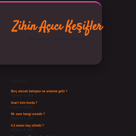
Zihin Açıcı Keşifler
Merak uyandıran bilgilerle dünyaya bak!
Sidebar
asino giriş
ilbet casino
ilbet yeni giriş
Betexper giriş adresi güncellendi
Son Yazılar
Borç alacak bakiyesi ne anlama gelir ?
Ağustos 6, 2026
Avar’ı kim kurdu ?
Ağustos 4, 2026
94. sure hangi suredir ?
Ağustos 3, 2026
4.2 motor kaç silindir ?
Ağustos 3, 2026