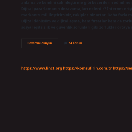
anlama ve kendini sakinleştirme gibi becerilerin edinilmem
Dijital pazarlamanın dezavantajları nelerdir? İnternet eri
markanızı millileştirirsiniz, rakipleriniz artar. Daha fazla
Dijital dönüşüm ve dijitalleşme, hem fırsatlar hem de zorluk
sosyal eşitsizlik ve güvenlik sorunları gibi zorluklar ortaya
Dijital
Devamını okuyun
14 Yorum
Dünyanın
Getirdiği
Sorunlar
Nelerdir
https://www.linct.org
https://komsufirin.com.tr
https://s