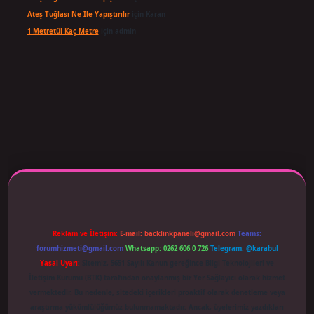
Ateş Tuğlası Ne Ile Yapıştırılır
için
Karan
1 Metretül Kaç Metre
için
admin
 adresi güncellendi
betexper.xyz
m elexbet
Reklam ve İletişim:
E-mail:
backlinkpaneli@gmail.com
Teams:
forumhizmeti@gmail.com
Whatsapp: 0262 606 0 726
Telegram: @karabul
Yasal Uyarı:
Sitemiz, 5651 Sayılı Kanun gereğince Bilgi Teknolojileri ve
İletişim Kurumu (BTK) tarafından onaylanmış bir Yer Sağlayıcı olarak hizmet
vermektedir. Bu nedenle, sitedeki içerikleri proaktif olarak denetleme veya
araştırma yükümlülüğümüz bulunmamaktadır. Ancak, üyelerimiz yazdıkları