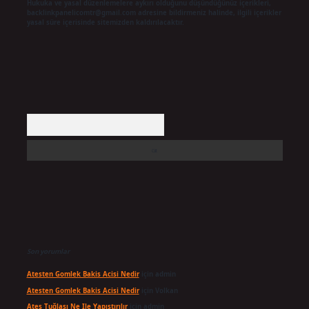
Hukuka ve yasal düzenlemelere aykırı olduğunu düşündüğünüz içerikleri,
backlinkpanelicomtr@gmail.com
adresine bildirmeniz halinde, ilgili içerikler
yasal süre içerisinde sitemizden kaldırılacaktır.
Arama
Son yorumlar
Atesten Gomlek Bakis Acisi Nedir
için
admin
Atesten Gomlek Bakis Acisi Nedir
için
Volkan
Ateş Tuğlası Ne Ile Yapıştırılır
için
admin