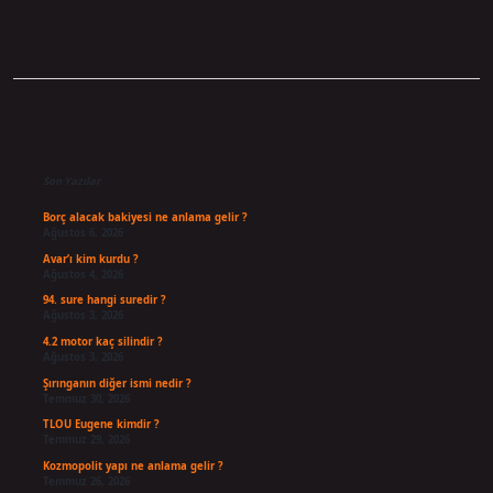
Sidebar
Son Yazılar
Borç alacak bakiyesi ne anlama gelir ?
Ağustos 6, 2026
Avar’ı kim kurdu ?
Ağustos 4, 2026
94. sure hangi suredir ?
Ağustos 3, 2026
4.2 motor kaç silindir ?
Ağustos 3, 2026
Şırınganın diğer ismi nedir ?
Temmuz 30, 2026
TLOU Eugene kimdir ?
Temmuz 29, 2026
Kozmopolit yapı ne anlama gelir ?
Temmuz 26, 2026