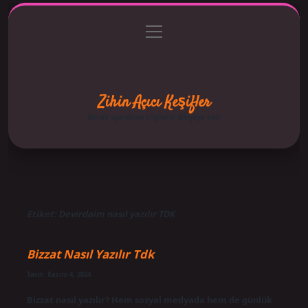
menüyü
Anasayfa
Gizlilik Politikası
Yasal Uyarı
aç
Hakkımızda
Zihin Açıcı Keşifler
Merak uyandıran bilgilerle dünyaya bak!
Etiket:
Devirdaim nasıl yazılır TDK
Bizzat Nasıl Yazılır Tdk
Tarih: Kasım 4, 2024
Bizzat nasıl yazılır? Hem sosyal medyada hem de günlük