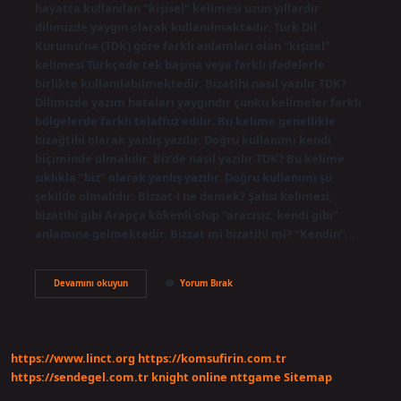
hayatta kullanılan “kişisel” kelimesi uzun yıllardır
dilimizde yaygın olarak kullanılmaktadır. Türk Dil
Kurumu’na (TDK) göre farklı anlamları olan “kişisel”
kelimesi Türkçede tek başına veya farklı ifadelerle
birlikte kullanılabilmektedir. Bizatihi nasıl yazılır TDK?
Dilimizde yazım hataları yaygındır çünkü kelimeler farklı
bölgelerde farklı telaffuz edilir. Bu kelime genellikle
bizağtihi olarak yanlış yazılır. Doğru kullanımı kendi
biçiminde olmalıdır. Biz’de nasıl yazılır TDK? Bu kelime
sıklıkla “biz” olarak yanlış yazılır. Doğru kullanımı şu
şekilde olmalıdır: Bizzat-i ne demek? Şahsi kelimesi,
bizatihi gibi Arapça kökenli olup “aracısız, kendi gibi”
anlamına gelmektedir. Bizzat mi bizatihi mi? “Kendin”…
Bizzat
Devamını okuyun
Yorum Bırak
Nasıl
Yazılır
Tdk
https://www.linct.org
https://komsufirin.com.tr
https://sendegel.com.tr
knight online
nttgame
Sitemap