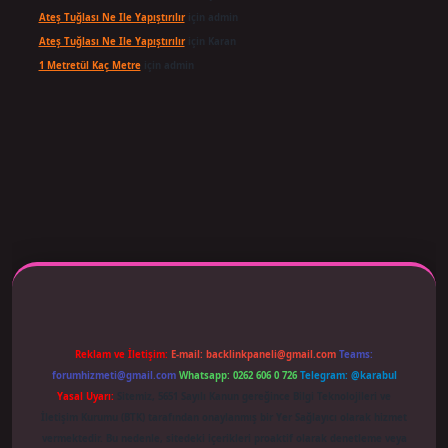
Ateş Tuğlası Ne Ile Yapıştırılır
için
admin
Ateş Tuğlası Ne Ile Yapıştırılır
için
Karan
1 Metretül Kaç Metre
için
admin
 adresi güncellendi
betexper.xyz
m elexbet
Reklam ve İletişim:
E-mail:
backlinkpaneli@gmail.com
Teams:
forumhizmeti@gmail.com
Whatsapp: 0262 606 0 726
Telegram: @karabul
Yasal Uyarı:
Sitemiz, 5651 Sayılı Kanun gereğince Bilgi Teknolojileri ve
İletişim Kurumu (BTK) tarafından onaylanmış bir Yer Sağlayıcı olarak hizmet
vermektedir. Bu nedenle, sitedeki içerikleri proaktif olarak denetleme veya