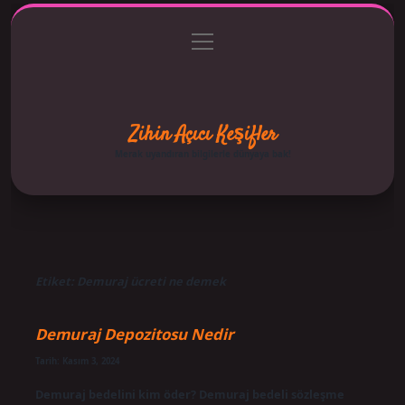
menüyü
Anasayfa
Gizlilik Politikası
Yasal Uyarı
aç
Hakkımızda
Zihin Açıcı Keşifler
Merak uyandıran bilgilerle dünyaya bak!
Etiket:
Demuraj ücreti ne demek
Demuraj Depozitosu Nedir
Tarih: Kasım 3, 2024
Demuraj bedelini kim öder? Demuraj bedeli sözleşme