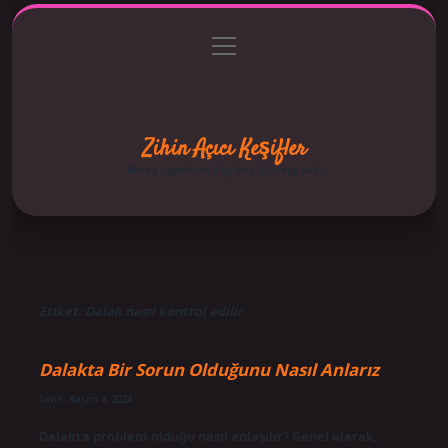
menüyü
Anasayfa
Gizlilik Politikası
Yasal Uyarı
aç
Hakkımızda
Zihin Açıcı Keşifler
Merak uyandıran bilgilerle dünyaya bak!
Etiket:
Dalak nasıl kontrol edilir
Dalakta Bir Sorun Olduğunu Nasıl Anlarız
Tarih: Kasım 4, 2024
Dalakta problem olduğu nasıl anlaşılır? Genel olarak,