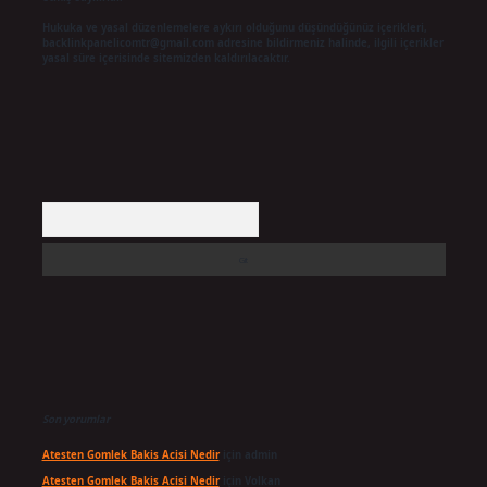
Hukuka ve yasal düzenlemelere aykırı olduğunu düşündüğünüz içerikleri,
backlinkpanelicomtr@gmail.com
adresine bildirmeniz halinde, ilgili içerikler
yasal süre içerisinde sitemizden kaldırılacaktır.
Arama
Son yorumlar
Atesten Gomlek Bakis Acisi Nedir
için
admin
Atesten Gomlek Bakis Acisi Nedir
için
Volkan