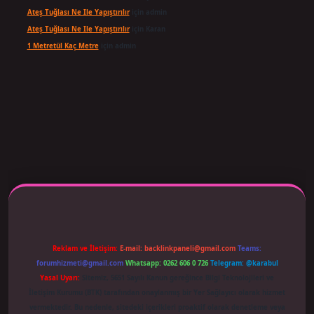
Ateş Tuğlası Ne Ile Yapıştırılır
için
admin
Ateş Tuğlası Ne Ile Yapıştırılır
için
Karan
1 Metretül Kaç Metre
için
admin
 adresi güncellendi
betexper.xyz
m elexbet
Reklam ve İletişim:
E-mail:
backlinkpaneli@gmail.com
Teams:
forumhizmeti@gmail.com
Whatsapp: 0262 606 0 726
Telegram: @karabul
Yasal Uyarı:
Sitemiz, 5651 Sayılı Kanun gereğince Bilgi Teknolojileri ve
İletişim Kurumu (BTK) tarafından onaylanmış bir Yer Sağlayıcı olarak hizmet
vermektedir. Bu nedenle, sitedeki içerikleri proaktif olarak denetleme veya