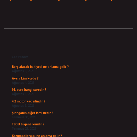
Sidebar
Son Yazılar
Borç alacak bakiyesi ne anlama gelir ?
Ağustos 6, 2026
Avar’ı kim kurdu ?
Ağustos 4, 2026
94. sure hangi suredir ?
Ağustos 3, 2026
4.2 motor kaç silindir ?
Ağustos 3, 2026
Şırınganın diğer ismi nedir ?
Temmuz 30, 2026
TLOU Eugene kimdir ?
Temmuz 29, 2026
Kozmopolit yapı ne anlama gelir ?