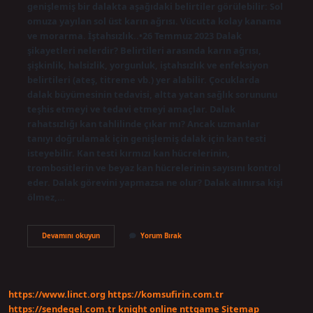
genişlemiş bir dalakta aşağıdaki belirtiler görülebilir: Sol
omuza yayılan sol üst karın ağrısı. Vücutta kolay kanama
ve morarma. İştahsızlık..•26 Temmuz 2023 Dalak
şikayetleri nelerdir? Belirtileri arasında karın ağrısı,
şişkinlik, halsizlik, yorgunluk, iştahsızlık ve enfeksiyon
belirtileri (ateş, titreme vb.) yer alabilir. Çocuklarda
dalak büyümesinin tedavisi, altta yatan sağlık sorununu
teşhis etmeyi ve tedavi etmeyi amaçlar. Dalak
rahatsızlığı kan tahlilinde çıkar mı? Ancak uzmanlar
tanıyı doğrulamak için genişlemiş dalak için kan testi
isteyebilir. Kan testi kırmızı kan hücrelerinin,
trombositlerin ve beyaz kan hücrelerinin sayısını kontrol
eder. Dalak görevini yapmazsa ne olur? Dalak alınırsa kişi
ölmez,…
Dalakta
Devamını okuyun
Yorum Bırak
Bir
Sorun
Olduğunu
Nasıl
Anlarız
https://www.linct.org
https://komsufirin.com.tr
https://sendegel.com.tr
knight online
nttgame
Sitemap