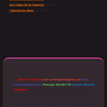
Ateş Tuğlası Ne Ile Yapıştırılır
için
Karan
1 Metretül Kaç Metre
için
admin
ş adresi güncellendi
betexper.xyz
m elexbet
Reklam ve İletişim:
E-mail:
backlinkpaneli@gmail.com
Teams:
forumhizmeti@gmail.com
Whatsapp: 0262 606 0 726
Telegram: @karabul
Yasal Uyarı:
Sitemiz, 5651 Sayılı Kanun gereğince Bilgi Teknolojileri ve
İletişim Kurumu (BTK) tarafından onaylanmış bir Yer Sağlayıcı olarak hizmet
vermektedir. Bu nedenle, sitedeki içerikleri proaktif olarak denetleme veya
araştırma yükümlülüğümüz bulunmamaktadır. Ancak, üyelerimiz yazdıkları