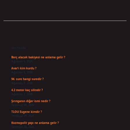
Sidebar
Son Yazılar
Borç alacak bakiyesi ne anlama gelir ?
Ağustos 6, 2026
Avar’ı kim kurdu ?
Ağustos 4, 2026
94. sure hangi suredir ?
Ağustos 3, 2026
4.2 motor kaç silindir ?
Ağustos 3, 2026
Şırınganın diğer ismi nedir ?
Temmuz 30, 2026
TLOU Eugene kimdir ?
Temmuz 29, 2026
Kozmopolit yapı ne anlama gelir ?
Temmuz 26, 2026