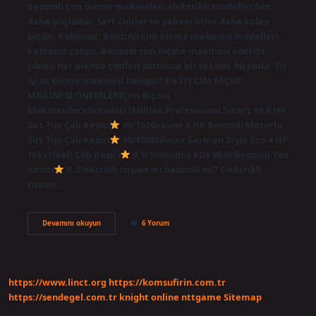
Benzinli çim biçme makineleri elektrikli modellerden
daha güçlüdür. Sert çimler ve yabani otlar daha kolay
biçilir. Kablosuz: Benzinli çim biçme makinesi modelleri
kablosuz çalışır. Benzinli çim biçme makinesi önerilir
çünkü her alanda çimleri sorunsuz bir şekilde biçebilir. En
iyi ot biçme makinesi hangisi? EN İYİ ÇİM BİÇME
MAKİNESİ ÖNERİLERİÇim Biçme
Makinesiİncelemeleri1Millian Professional Smart 10,5 HP
Sırt Tipi Çalı Kesici
10/102Graizer 6 HP Benzinli Motorlu
Sırt Tipi Çalı Kesici
10/103Stilmax German Style Eco 4 HP
Tekerlekli Çalı Kesici
9,9/104Rodex RDx 9639 Benzinli Yan
Kesici
9. Elektrikli tırpan mı benzinli mi? Elektrikli
tırpan,…
Ot
Devamını okuyun
6 Yorum
Biçme
Makinesi
Elektrikli
Mi
Benzinli
https://www.linct.org
https://komsufirin.com.tr
Mi
https://sendegel.com.tr
knight online
nttgame
Sitemap