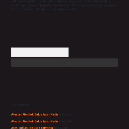
Hukuka ve yasal düzenlemelere aykırı olduğunu düşündüğünüz içerikleri,
backlinkpanelicomtr@gmail.com
adresine bildirmeniz halinde, ilgili içerikler
yasal süre içerisinde sitemizden kaldırılacaktır.
Arama
Son yorumlar
Atesten Gomlek Bakis Acisi Nedir
için
admin
Atesten Gomlek Bakis Acisi Nedir
için
Volkan
Ateş Tuğlası Ne Ile Yapıştırılır
için
admin