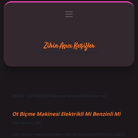
menüyü
Anasayfa
Gizlilik Politikası
Yasal Uyarı
aç
Hakkımızda
Zihin Açıcı Keşifler
Merak uyandıran bilgilerle dünyaya bak!
Etiket:
Çim biçme makinesi uzun otları biçer mi
Ot Biçme Makinesi Elektrikli Mi Benzinli Mi
Tarih: Kasım 3, 2024
Çim biçme makinesi elektrikli mi benzinli mi? Daha güçlü: