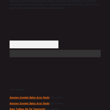
Hukuka ve yasal düzenlemelere aykırı olduğunu düşündüğünüz içerikleri,
backlinkpanelicomtr@gmail.com
adresine bildirmeniz halinde, ilgili içerikler
yasal süre içerisinde sitemizden kaldırılacaktır.
Arama
Son yorumlar
Atesten Gomlek Bakis Acisi Nedir
için
admin
Atesten Gomlek Bakis Acisi Nedir
için
Volkan
Ateş Tuğlası Ne Ile Yapıştırılır
için
admin