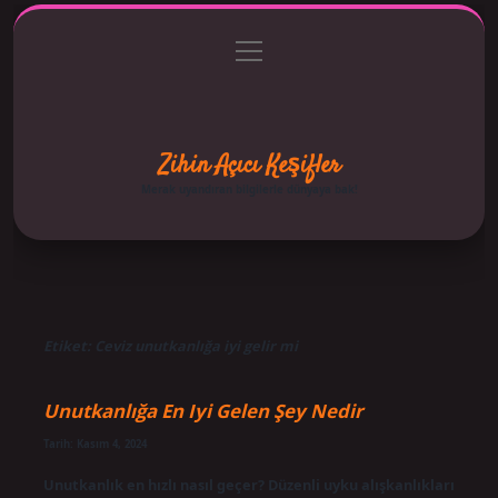
menüyü
Anasayfa
Gizlilik Politikası
Yasal Uyarı
aç
Hakkımızda
Zihin Açıcı Keşifler
Merak uyandıran bilgilerle dünyaya bak!
Etiket:
Ceviz unutkanlığa iyi gelir mi
Unutkanlığa En Iyi Gelen Şey Nedir
Tarih: Kasım 4, 2024
Unutkanlık en hızlı nasıl geçer? Düzenli uyku alışkanlıkları