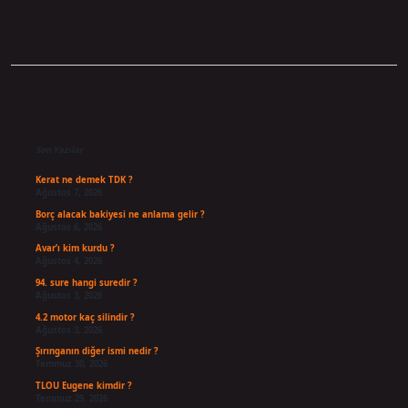
Sidebar
Son Yazılar
Kerat ne demek TDK ?
Ağustos 7, 2026
Borç alacak bakiyesi ne anlama gelir ?
Ağustos 6, 2026
Avar’ı kim kurdu ?
Ağustos 4, 2026
94. sure hangi suredir ?
Ağustos 3, 2026
4.2 motor kaç silindir ?
Ağustos 3, 2026
Şırınganın diğer ismi nedir ?
Temmuz 30, 2026
TLOU Eugene kimdir ?
Temmuz 29, 2026