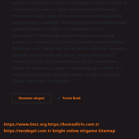
edinmek unutkanlık riskini azaltmaya yardımcı olabilir. D
vitamini Alzheimer ve diğer nörodejeneratif hastalık
riskini azaltabilir. Şiddetli ve sürekli stres altında olmak
unutkanlığa yol açabilir. Stres yönetimi unutkanlıkla başa
çıkmaya yardımcı olabilir. Unutmamak için ne
yemeliyim? Unutkanlığa iyi gelen besinler arasında
kırmızı et, omega-3 yağ asitleri açısından zengin balıklar,
fındık ve ceviz, yaban mersini ve bitter çikolata, domates,
ıspanak, tarçın ve nar yer alıyor. Unutkanlığa hangi
vitamin iyi gelir? B12 vitamini ve folik asit eksiklikleri
hafıza sorunlarına ve geçici unutkanlığa yol açabilir. Bu
vitamin eksikliğinin farkında olmak ve doğru takviyeyi
almak önemlidir. Unutkanlık…
Unutkanlığa
Devamını okuyun
Yorum Bırak
En
Iyi
Gelen
Şey
Nedir
https://www.linct.org
https://komsufirin.com.tr
https://sendegel.com.tr
knight online
nttgame
Sitemap