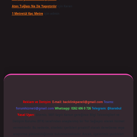
Ateş Tuğlası Ne Ile Yapıştırılır
için
Karan
1 Metretül Kaç Metre
için
admin
 adresi güncellendi
betexper.xyz
m elexbet
Reklam ve İletişim:
E-mail:
backlinkpaneli@gmail.com
Teams:
forumhizmeti@gmail.com
Whatsapp: 0262 606 0 726
Telegram: @karabul
Yasal Uyarı:
Sitemiz, 5651 Sayılı Kanun gereğince Bilgi Teknolojileri ve
İletişim Kurumu (BTK) tarafından onaylanmış bir Yer Sağlayıcı olarak hizmet
vermektedir. Bu nedenle, sitedeki içerikleri proaktif olarak denetleme veya
araştırma yükümlülüğümüz bulunmamaktadır. Ancak, üyelerimiz yazdıkları