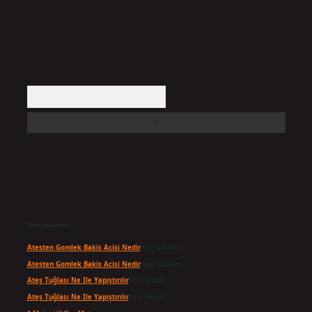
Arama
Son yorumlar
Atesten Gomlek Bakis Acisi Nedir
için
admin
Atesten Gomlek Bakis Acisi Nedir
için
Volkan
Ateş Tuğlası Ne Ile Yapıştırılır
için
admin
Ateş Tuğlası Ne Ile Yapıştırılır
için
Karan