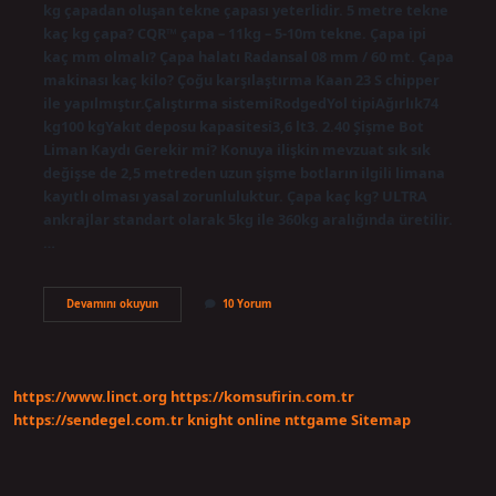
kg çapadan oluşan tekne çapası yeterlidir. 5 metre tekne
kaç kg çapa? CQR™ çapa – 11kg – 5-10m tekne. Çapa ipi
kaç mm olmalı? Çapa halatı Radansal 08 mm / 60 mt. Çapa
makinası kaç kilo? Çoğu karşılaştırma Kaan 23 S chipper
ile yapılmıştır.Çalıştırma sistemiRodgedYol tipiAğırlık74
kg100 kgYakıt deposu kapasitesi3,6 lt3. 2.40 Şişme Bot
Liman Kaydı Gerekir mi? Konuya ilişkin mevzuat sık sık
değişse de 2,5 metreden uzun şişme botların ilgili limana
kayıtlı olması yasal zorunluluktur. Çapa kaç kg? ULTRA
ankrajlar standart olarak 5kg ile 360kg aralığında üretilir.
…
Çapa
Devamını okuyun
10 Yorum
Kaç
Kilo
Olmalı
https://www.linct.org
https://komsufirin.com.tr
https://sendegel.com.tr
knight online
nttgame
Sitemap