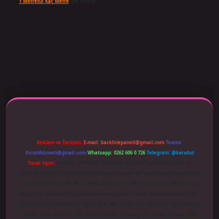
1 Metretül Kaç Metre
için
admin
ş adresi güncellendi
betexper.xyz
m elexbet
Reklam ve İletişim:
E-mail:
backlinkpaneli@gmail.com
Teams:
forumhizmeti@gmail.com
Whatsapp: 0262 606 0 726
Telegram: @karabul
Yasal Uyarı:
Sitemiz, 5651 Sayılı Kanun gereğince Bilgi Teknolojileri ve
İletişim Kurumu (BTK) tarafından onaylanmış bir Yer Sağlayıcı olarak hizmet
vermektedir. Bu nedenle, sitedeki içerikleri proaktif olarak denetleme veya
araştırma yükümlülüğümüz bulunmamaktadır. Ancak, üyelerimiz yazdıkları
içeriklerin sorumluluğunu taşımakta olup, siteye üye olarak bu sorumluluğu
kabul etmiş sayılırlar. Bu internet sitesi, herhangi bir marka, kurum veya