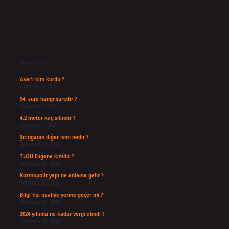
Sidebar
Son Yazılar
Avar’ı kim kurdu ?
Ağustos 4, 2026
94. sure hangi suredir ?
Ağustos 3, 2026
4.2 motor kaç silindir ?
Ağustos 3, 2026
Şırınganın diğer ismi nedir ?
Temmuz 30, 2026
TLOU Eugene kimdir ?
Temmuz 29, 2026
Kozmopolit yapı ne anlama gelir ?
Temmuz 26, 2026
Bilgi fişi irsaliye yerine geçer mi ?
Temmuz 25, 2026
2024 yılında ne kadar vergi alındı ?
Temmuz 24, 2026