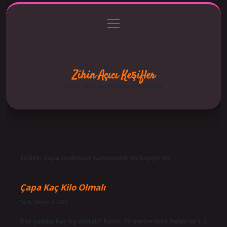
menüyü
Anasayfa
Gizlilik Politikası
Yasal Uyarı
aç
Hakkımızda
Zihin Açıcı Keşifler
Merak uyandıran bilgilerle dünyaya bak!
Etiket:
Çapa makinası şanzımanlı mı kayışlı mı
Çapa Kaç Kilo Olmalı
Tarih: Kasım 3, 2024
Bot çapası kaç kg olmalı? Konu: 10 metre ince halat ve 1,5