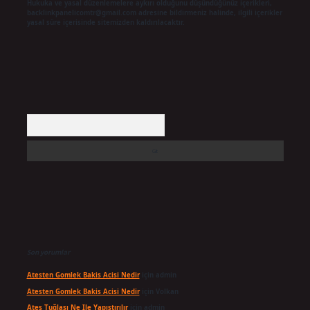
Hukuka ve yasal düzenlemelere aykırı olduğunu düşündüğünüz içerikleri,
backlinkpanelicomtr@gmail.com
adresine bildirmeniz halinde, ilgili içerikler
yasal süre içerisinde sitemizden kaldırılacaktır.
Arama
Son yorumlar
Atesten Gomlek Bakis Acisi Nedir
için
admin
Atesten Gomlek Bakis Acisi Nedir
için
Volkan
Ateş Tuğlası Ne Ile Yapıştırılır
için
admin