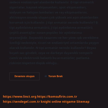
sadece endüstriyel alanlarda kullanılır. D tipi otomatik
sigortalar, kaynak ekipmanları, spot ekipmanları,
sodyum ve halojen lambaları ve ray ekipmanlarını,
aktivasyon anında oluşan çok yüksek ani aşırı akımlardan
korumak için kullanılır. J tipi armatür nerede kullanılır? B
tipi aydınlatma armatürü, J tipi aydınlatma armatürü,
çeşitli avantajlar sunan popüler bir aydınlatma
seçeneğidir. Dayanıklı tasarımı ve her yöne ışık verebilme
özelliği nedeniyle, ticari ve endüstriyel ortamlarda yaygın
olarak kullanılır. N tipi armatür nerede kullanılır? Beyaz
boyalı sac gövdeli, ısıya ve darbeye dayanıklı temperli
camlı ve elektronik balastlı bu armatürler, patlama
riskinin nispeten düşük olduğu…
D
Devamını okuyun
Yorum Bırak
Tipi
Armatür
Nerede
Kullanılır
https://www.linct.org
https://komsufirin.com.tr
https://sendegel.com.tr
knight online
nttgame
Sitemap