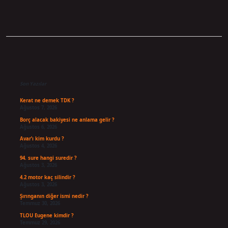
Sidebar
Son Yazılar
Kerat ne demek TDK ?
Ağustos 7, 2026
Borç alacak bakiyesi ne anlama gelir ?
Ağustos 6, 2026
Avar’ı kim kurdu ?
Ağustos 4, 2026
94. sure hangi suredir ?
Ağustos 3, 2026
4.2 motor kaç silindir ?
Ağustos 3, 2026
Şırınganın diğer ismi nedir ?
Temmuz 30, 2026
TLOU Eugene kimdir ?
Temmuz 29, 2026