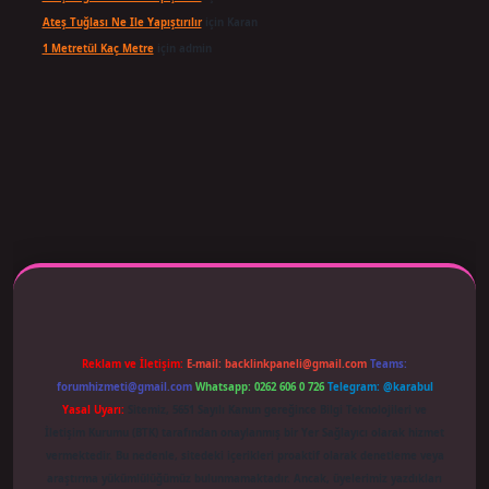
Ateş Tuğlası Ne Ile Yapıştırılır
için
Karan
1 Metretül Kaç Metre
için
admin
 adresi güncellendi
betexper.xyz
m elexbet
Reklam ve İletişim:
E-mail:
backlinkpaneli@gmail.com
Teams:
forumhizmeti@gmail.com
Whatsapp: 0262 606 0 726
Telegram: @karabul
Yasal Uyarı:
Sitemiz, 5651 Sayılı Kanun gereğince Bilgi Teknolojileri ve
İletişim Kurumu (BTK) tarafından onaylanmış bir Yer Sağlayıcı olarak hizmet
vermektedir. Bu nedenle, sitedeki içerikleri proaktif olarak denetleme veya
araştırma yükümlülüğümüz bulunmamaktadır. Ancak, üyelerimiz yazdıkları