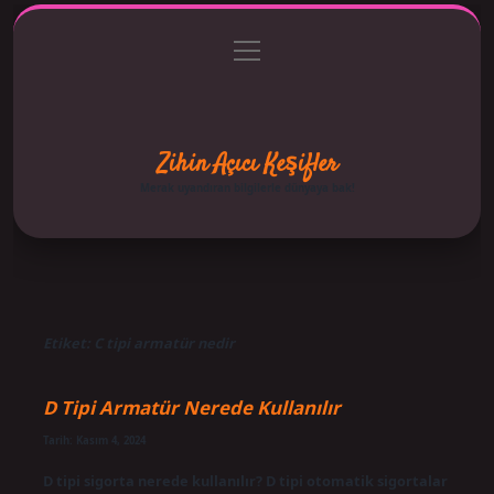
menüyü
Anasayfa
Gizlilik Politikası
Yasal Uyarı
aç
Hakkımızda
Zihin Açıcı Keşifler
Merak uyandıran bilgilerle dünyaya bak!
Etiket:
C tipi armatür nedir
D Tipi Armatür Nerede Kullanılır
Tarih: Kasım 4, 2024
D tipi sigorta nerede kullanılır? D tipi otomatik sigortalar