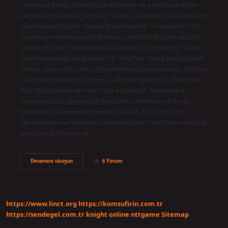
çalışmadığında, tüm vücut etkilenir ve aracınızın diğer
parçaları da hasar görebilir. Ayrıca, düzenli olarak bakımı
yapılmayan bujiler zamanla kirlenebilir ve aşınabilir, bu
da aracın motoruna ciddi hasar verebilir. Bujiler arızalı
olursa ne olur? Aracınız eskisi kadar hızlı gitmiyor. Yakıt
tüketiminde gözle görülür bir artış var. Gaza bastığınızda
motor stop ediyor ve çekiş sorunları yaşıyorsunuz. Motoru
çalıştırdığınızda motor geç çalışıyor veya hiç çalışmıyor.
Buji değişmezse ne olur? Buji arızalıysa, hava-yakıt
karışımını tutuşturan bir kıvılcım üretemez ve bu da
motorun teklemesine neden olabilir. Buji değişimi
gecikmeden ve alanında uzman kişiler tarafından orijinal
parçalar kullanılarak…
Bozuk
Devamını okuyun
6 Yorum
Buji
Arabaya
Zarar
Verir
Mi
https://www.linct.org
https://komsufirin.com.tr
https://sendegel.com.tr
knight online
nttgame
Sitemap