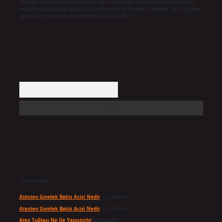
Hukuka ve yasal düzenlemelere aykırı olduğunu düşündüğünüz içerikleri,
backlinkpanelicomtr@gmail.com
adresine bildirmeniz halinde, ilgili içerikler
yasal süre içerisinde sitemizden kaldırılacaktır.
Arama
Son yorumlar
Atesten Gomlek Bakis Acisi Nedir
için
admin
Atesten Gomlek Bakis Acisi Nedir
için
Volkan
Ateş Tuğlası Ne Ile Yapıştırılır
için
admin