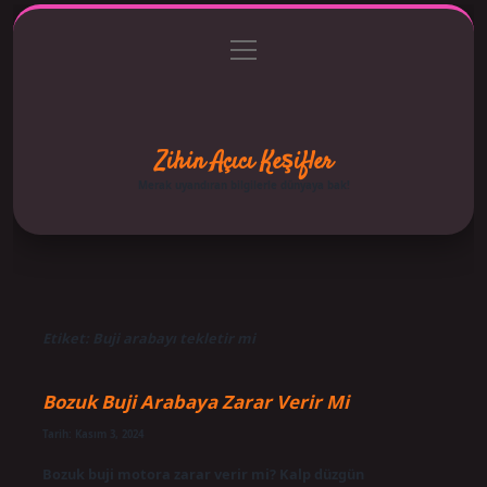
menüyü
Anasayfa
Gizlilik Politikası
Yasal Uyarı
aç
Hakkımızda
Zihin Açıcı Keşifler
Merak uyandıran bilgilerle dünyaya bak!
Etiket:
Buji arabayı tekletir mi
Bozuk Buji Arabaya Zarar Verir Mi
Tarih: Kasım 3, 2024
Bozuk buji motora zarar verir mi? Kalp düzgün