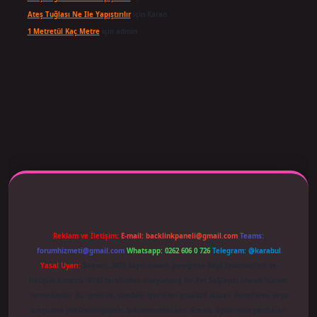
Ateş Tuğlası Ne Ile Yapıştırılır
için
Karan
1 Metretül Kaç Metre
için
admin
texper giriş adresi güncellendi
betexper.xyz
m elexbet
Reklam ve İletişim:
E-mail:
backlinkpaneli@gmail.com
Teams:
forumhizmeti@gmail.com
Whatsapp: 0262 606 0 726
Telegram: @karabul
Yasal Uyarı:
Sitemiz, 5651 Sayılı Kanun gereğince Bilgi Teknolojileri ve
İletişim Kurumu (BTK) tarafından onaylanmış bir Yer Sağlayıcı olarak hizmet
vermektedir. Bu nedenle, sitedeki içerikleri proaktif olarak denetleme veya
araştırma yükümlülüğümüz bulunmamaktadır. Ancak, üyelerimiz yazdıkları