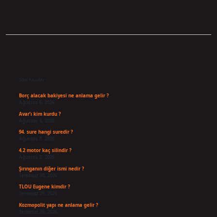
Sidebar
Son Yazılar
Borç alacak bakiyesi ne anlama gelir ?
Ağustos 6, 2026
Avar’ı kim kurdu ?
Ağustos 4, 2026
94. sure hangi suredir ?
Ağustos 3, 2026
4.2 motor kaç silindir ?
Ağustos 3, 2026
Şırınganın diğer ismi nedir ?
Temmuz 30, 2026
TLOU Eugene kimdir ?
Temmuz 29, 2026
Kozmopolit yapı ne anlama gelir ?
Temmuz 26, 2026