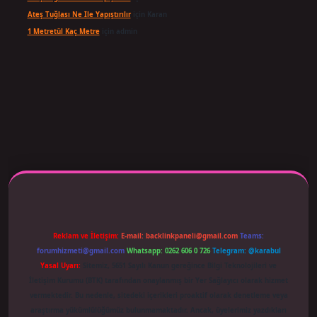
Ateş Tuğlası Ne Ile Yapıştırılır
için
Karan
1 Metretül Kaç Metre
için
admin
 adresi güncellendi
betexper.xyz
m elexbet
Reklam ve İletişim:
E-mail:
backlinkpaneli@gmail.com
Teams:
forumhizmeti@gmail.com
Whatsapp: 0262 606 0 726
Telegram: @karabul
Yasal Uyarı:
Sitemiz, 5651 Sayılı Kanun gereğince Bilgi Teknolojileri ve
İletişim Kurumu (BTK) tarafından onaylanmış bir Yer Sağlayıcı olarak hizmet
vermektedir. Bu nedenle, sitedeki içerikleri proaktif olarak denetleme veya
araştırma yükümlülüğümüz bulunmamaktadır. Ancak, üyelerimiz yazdıkları