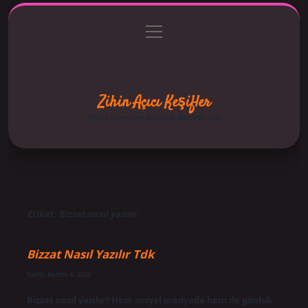
menüyü
Anasayfa
Gizlilik Politikası
Yasal Uyarı
aç
Hakkımızda
Zihin Açıcı Keşifler
Merak uyandıran bilgilerle dünyaya bak!
Etiket:
Bizzat nasıl yazılır
Bizzat Nasıl Yazılır Tdk
Tarih: Kasım 4, 2024
Bizzat nasıl yazılır? Hem sosyal medyada hem de günlük