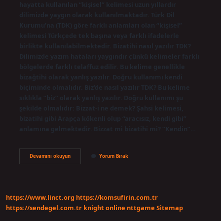
hayatta kullanılan “kişisel” kelimesi uzun yıllardır
dilimizde yaygın olarak kullanılmaktadır. Türk Dil
Kurumu’na (TDK) göre farklı anlamları olan “kişisel”
kelimesi Türkçede tek başına veya farklı ifadelerle
birlikte kullanılabilmektedir. Bizatihi nasıl yazılır TDK?
Dilimizde yazım hataları yaygındır çünkü kelimeler farklı
bölgelerde farklı telaffuz edilir. Bu kelime genellikle
bizağtihi olarak yanlış yazılır. Doğru kullanımı kendi
biçiminde olmalıdır. Biz’de nasıl yazılır TDK? Bu kelime
sıklıkla “biz” olarak yanlış yazılır. Doğru kullanımı şu
şekilde olmalıdır: Bizzat-i ne demek? Şahsi kelimesi,
bizatihi gibi Arapça kökenli olup “aracısız, kendi gibi”
anlamına gelmektedir. Bizzat mi bizatihi mi? “Kendin”…
Bizzat
Devamını okuyun
Yorum Bırak
Nasıl
Yazılır
Tdk
https://www.linct.org
https://komsufirin.com.tr
https://sendegel.com.tr
knight online
nttgame
Sitemap