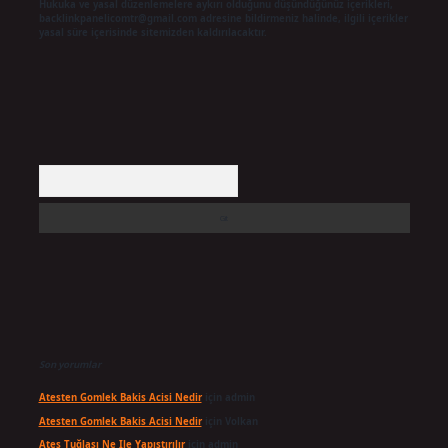
Hukuka ve yasal düzenlemelere aykırı olduğunu düşündüğünüz içerikleri,
backlinkpanelicomtr@gmail.com
adresine bildirmeniz halinde, ilgili içerikler
yasal süre içerisinde sitemizden kaldırılacaktır.
Arama
Son yorumlar
Atesten Gomlek Bakis Acisi Nedir
için
admin
Atesten Gomlek Bakis Acisi Nedir
için
Volkan
Ateş Tuğlası Ne Ile Yapıştırılır
için
admin