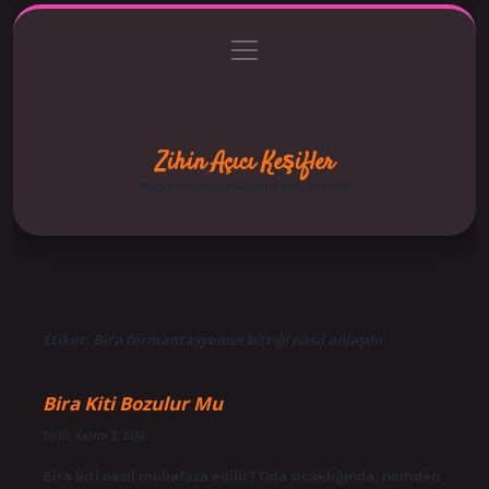
menüyü
Anasayfa
Gizlilik Politikası
Yasal Uyarı
aç
Hakkımızda
Zihin Açıcı Keşifler
Merak uyandıran bilgilerle dünyaya bak!
Etiket:
Bira fermantasyonun bittiği nasıl anlaşılır
Bira Kiti Bozulur Mu
Tarih: Kasım 3, 2024
Bira kiti nasıl muhafaza edilir? Oda sıcaklığında, nemden