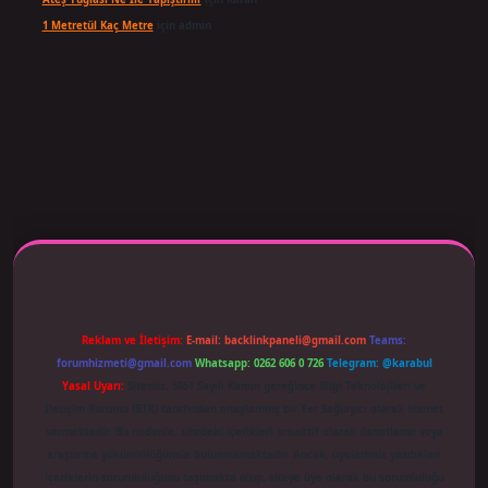
1 Metretül Kaç Metre
için
admin
 adresi güncellendi
betexper.xyz
m elexbet
Reklam ve İletişim:
E-mail:
backlinkpaneli@gmail.com
Teams:
forumhizmeti@gmail.com
Whatsapp: 0262 606 0 726
Telegram: @karabul
Yasal Uyarı:
Sitemiz, 5651 Sayılı Kanun gereğince Bilgi Teknolojileri ve
İletişim Kurumu (BTK) tarafından onaylanmış bir Yer Sağlayıcı olarak hizmet
vermektedir. Bu nedenle, sitedeki içerikleri proaktif olarak denetleme veya
araştırma yükümlülüğümüz bulunmamaktadır. Ancak, üyelerimiz yazdıkları
içeriklerin sorumluluğunu taşımakta olup, siteye üye olarak bu sorumluluğu