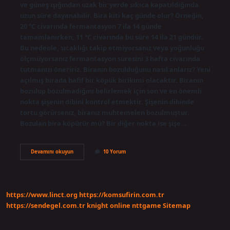
ve güneş ışığından uzak bir yerde sıkıca kapatıldığında
uzun süre dayanabilir. Bira kiti kaç günde olur? Örneğin,
20 °C civarında fermantasyon 7 ila 14 günde
tamamlanırken, 11 °C civarında bu süre 14 ila 21 gündür.
Bu nedenle, sıcaklığı takip etmiyorsanız veya yoğunluğu
ölçmüyorsanız fermantasyon süresini 3 hafta civarında
tutmanızı öneririz. Biranın bozulduğunu nasıl anlarız? Yeni
açılmış birada hafif bir köpük birikimi olacaktır. Biranın
bozulup bozulmadığını belirlemek için son ve en önemli
nokta şişenin dibini kontrol etmektir. Şişenin dibinde
tortu görürseniz, biranız muhtemelen bozulmuştur.
Bozulan bira köpürür mü? Bir diğer nokta ise şişe…
Bira
Devamını okuyun
10 Yorum
Kiti
Bozulur
Mu
https://www.linct.org
https://komsufirin.com.tr
https://sendegel.com.tr
knight online
nttgame
Sitemap