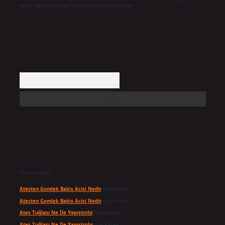
yasal süre içerisinde sitemizden kaldırılacaktır.
Arama
Son yorumlar
Atesten Gomlek Bakis Acisi Nedir
için
admin
Atesten Gomlek Bakis Acisi Nedir
için
Volkan
Ateş Tuğlası Ne Ile Yapıştırılır
için
admin
Ateş Tuğlası Ne Ile Yapıştırılır
için
Karan