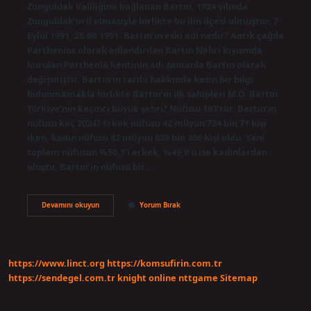
Zonguldak Valiliğine bağlanan Bartın, 1924 yılında
Zonguldak’ın il olmasıyla birlikte bu ilin ilçesi olmuştur. 7
Eylül 1991, 28.08.1991. Bartın’ın eski adı nedir? Antik çağda
Parthenios olarak adlandırılan Bartın Nehri kıyısında
kurulan Parthenia kentinin adı zamanla Bartın olarak
değişmiştir. Bartın’ın tarihi hakkında kesin bir bilgi
bulunmamakla birlikte Bartın’ın ilk sahipleri M.Ö. Bartın
Türkiye’nin kaçıncı büyük şehri? Nüfusu 193’tür. Bartın’ın
nüfusu kaç 2024? Erkek nüfusu 42 milyon 734 bin 71 kişi
iken, kadın nüfusu 42 milyon 638 bin 306 kişi oldu. Yani
toplam nüfusun %50,1’i erkek, %49,9’u ise kadınlardan
oluştu. Bartın’ın nüfusu bir…
Bartın
Devamını okuyun
Yorum Bırak
Kaç
Yılında
Il
https://www.linct.org
https://komsufirin.com.tr
https://sendegel.com.tr
knight online
nttgame
Sitemap