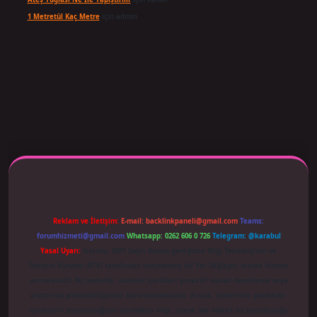
1 Metretül Kaç Metre
için
admin
exper giriş adresi güncellendi
betexper.xyz
m elexbet
Reklam ve İletişim:
E-mail:
backlinkpaneli@gmail.com
Teams:
forumhizmeti@gmail.com
Whatsapp: 0262 606 0 726
Telegram: @karabul
Yasal Uyarı:
Sitemiz, 5651 Sayılı Kanun gereğince Bilgi Teknolojileri ve
İletişim Kurumu (BTK) tarafından onaylanmış bir Yer Sağlayıcı olarak hizmet
vermektedir. Bu nedenle, sitedeki içerikleri proaktif olarak denetleme veya
araştırma yükümlülüğümüz bulunmamaktadır. Ancak, üyelerimiz yazdıkları
içeriklerin sorumluluğunu taşımakta olup, siteye üye olarak bu sorumluluğu