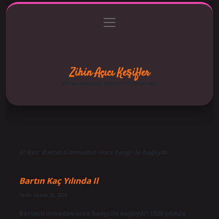
menüyü
Anasayfa
Gizlilik Politikası
Yasal Uyarı
aç
Hakkımızda
Zihin Açıcı Keşifler
Merak uyandıran bilgilerle dünyaya bak!
Etiket:
Bartın il olmadan önce hangi ile bağlıydı
Bartın Kaç Yılında Il
Tarih: Kasım 26, 2024
Bartın il olmadan önce hangi ile bağlıydı? 1920 yılında