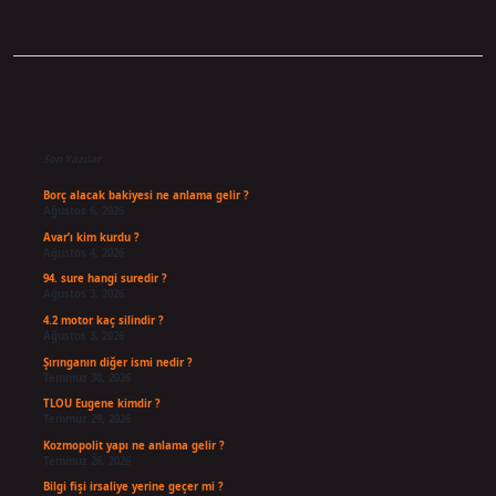
Sidebar
Son Yazılar
Borç alacak bakiyesi ne anlama gelir ?
Ağustos 6, 2026
Avar’ı kim kurdu ?
Ağustos 4, 2026
94. sure hangi suredir ?
Ağustos 3, 2026
4.2 motor kaç silindir ?
Ağustos 3, 2026
Şırınganın diğer ismi nedir ?
Temmuz 30, 2026
TLOU Eugene kimdir ?
Temmuz 29, 2026
Kozmopolit yapı ne anlama gelir ?
Temmuz 26, 2026
Bilgi fişi irsaliye yerine geçer mi ?