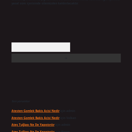
yasal süre içerisinde sitemizden kaldırılacaktır.
Arama
Son yorumlar
Atesten Gomlek Bakis Acisi Nedir
için
admin
Atesten Gomlek Bakis Acisi Nedir
için
Volkan
Ateş Tuğlası Ne Ile Yapıştırılır
için
admin
Ateş Tuğlası Ne Ile Yapıştırılır
için
Karan