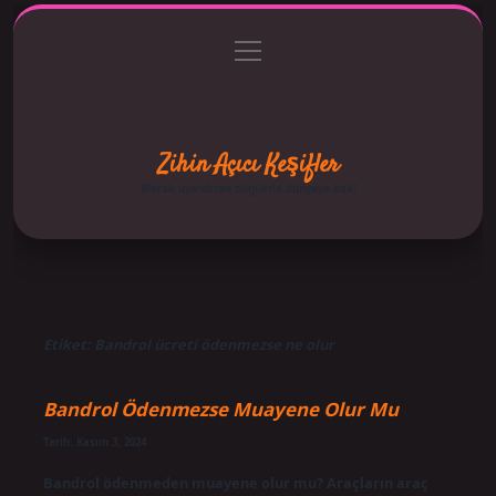
menüyü
Anasayfa
Gizlilik Politikası
Yasal Uyarı
aç
Hakkımızda
Zihin Açıcı Keşifler
Merak uyandıran bilgilerle dünyaya bak!
Etiket:
Bandrol ücreti ödenmezse ne olur
Bandrol Ödenmezse Muayene Olur Mu
Tarih: Kasım 3, 2024
Bandrol ödenmeden muayene olur mu? Araçların araç