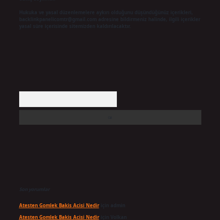
Hukuka ve yasal düzenlemelere aykırı olduğunu düşündüğünüz içerikleri,
backlinkpanelicomtr@gmail.com
adresine bildirmeniz halinde, ilgili içerikler
yasal süre içerisinde sitemizden kaldırılacaktır.
Arama
Son yorumlar
Atesten Gomlek Bakis Acisi Nedir
için
admin
Atesten Gomlek Bakis Acisi Nedir
için
Volkan