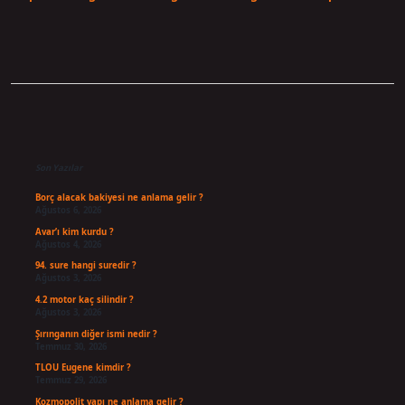
Sidebar
Son Yazılar
Borç alacak bakiyesi ne anlama gelir ?
Ağustos 6, 2026
Avar’ı kim kurdu ?
Ağustos 4, 2026
94. sure hangi suredir ?
Ağustos 3, 2026
4.2 motor kaç silindir ?
Ağustos 3, 2026
Şırınganın diğer ismi nedir ?
Temmuz 30, 2026
TLOU Eugene kimdir ?
Temmuz 29, 2026
Kozmopolit yapı ne anlama gelir ?