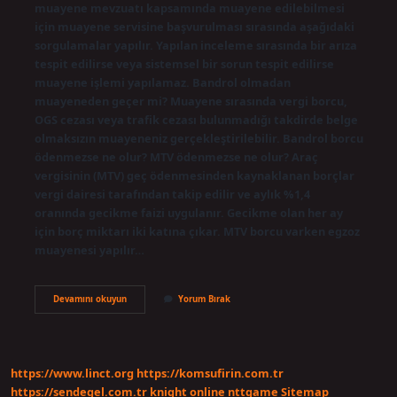
muayene mevzuatı kapsamında muayene edilebilmesi
için muayene servisine başvurulması sırasında aşağıdaki
sorgulamalar yapılır. Yapılan inceleme sırasında bir arıza
tespit edilirse veya sistemsel bir sorun tespit edilirse
muayene işlemi yapılamaz. Bandrol olmadan
muayeneden geçer mi? Muayene sırasında vergi borcu,
OGS cezası veya trafik cezası bulunmadığı takdirde belge
olmaksızın muayeneniz gerçekleştirilebilir. Bandrol borcu
ödenmezse ne olur? MTV ödenmezse ne olur? Araç
vergisinin (MTV) geç ödenmesinden kaynaklanan borçlar
vergi dairesi tarafından takip edilir ve aylık %1,4
oranında gecikme faizi uygulanır. Gecikme olan her ay
için borç miktarı iki katına çıkar. MTV borcu varken egzoz
muayenesi yapılır…
Bandrol
Devamını okuyun
Yorum Bırak
Ödenmezse
Muayene
Olur
Mu
https://www.linct.org
https://komsufirin.com.tr
https://sendegel.com.tr
knight online
nttgame
Sitemap