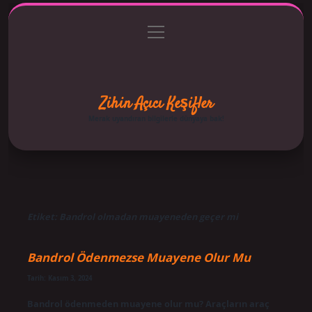
menüyü
Anasayfa
Gizlilik Politikası
Yasal Uyarı
aç
Hakkımızda
Zihin Açıcı Keşifler
Merak uyandıran bilgilerle dünyaya bak!
Etiket:
Bandrol olmadan muayeneden geçer mi
Bandrol Ödenmezse Muayene Olur Mu
Tarih: Kasım 3, 2024
Bandrol ödenmeden muayene olur mu? Araçların araç