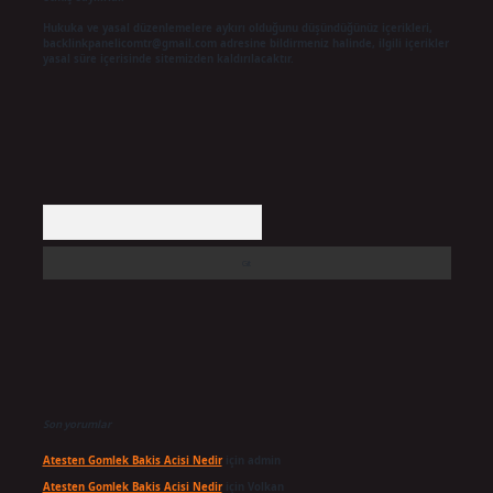
Hukuka ve yasal düzenlemelere aykırı olduğunu düşündüğünüz içerikleri,
backlinkpanelicomtr@gmail.com
adresine bildirmeniz halinde, ilgili içerikler
yasal süre içerisinde sitemizden kaldırılacaktır.
Arama
Son yorumlar
Atesten Gomlek Bakis Acisi Nedir
için
admin
Atesten Gomlek Bakis Acisi Nedir
için
Volkan