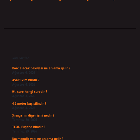
Sidebar
Son Yazılar
Borç alacak bakiyesi ne anlama gelir ?
Ağustos 6, 2026
Avar’ı kim kurdu ?
Ağustos 4, 2026
94. sure hangi suredir ?
Ağustos 3, 2026
4.2 motor kaç silindir ?
Ağustos 3, 2026
Şırınganın diğer ismi nedir ?
Temmuz 30, 2026
TLOU Eugene kimdir ?
Temmuz 29, 2026
Kozmopolit yapı ne anlama gelir ?