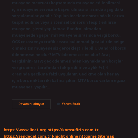
muayene mevzuatı kapsamında muayene edilebilmesi
için muayene servisine başvurulması sırasında aşağıdaki
sorgulamalar yapılır. Yapılan inceleme sırasında bir arıza
tespit edilirse veya sistemsel bir sorun tespit edilirse
muayene işlemi yapılamaz. Bandrol olmadan
muayeneden geçer mi? Muayene sırasında vergi borcu,
OGS cezası veya trafik cezası bulunmadığı takdirde belge
olmaksızın muayeneniz gerçekleştirilebilir. Bandrol borcu
ödenmezse ne olur? MTV ödenmezse ne olur? Araç
vergisinin (MTV) geç ödenmesinden kaynaklanan borçlar
vergi dairesi tarafından takip edilir ve aylık %1,4
oranında gecikme faizi uygulanır. Gecikme olan her ay
için borç miktarı iki katına çıkar. MTV borcu varken egzoz
muayenesi yapılır…
Bandrol
Devamını okuyun
Yorum Bırak
Ödenmezse
Muayene
Olur
Mu
https://www.linct.org
https://komsufirin.com.tr
https://sendegel.com.tr
knight online
nttgame
Sitemap