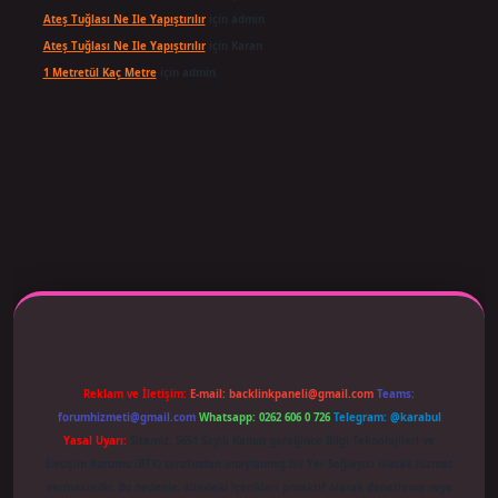
Ateş Tuğlası Ne Ile Yapıştırılır
için
admin
Ateş Tuğlası Ne Ile Yapıştırılır
için
Karan
1 Metretül Kaç Metre
için
admin
 adresi güncellendi
betexper.xyz
m elexbet
Reklam ve İletişim:
E-mail:
backlinkpaneli@gmail.com
Teams:
forumhizmeti@gmail.com
Whatsapp: 0262 606 0 726
Telegram: @karabul
Yasal Uyarı:
Sitemiz, 5651 Sayılı Kanun gereğince Bilgi Teknolojileri ve
İletişim Kurumu (BTK) tarafından onaylanmış bir Yer Sağlayıcı olarak hizmet
vermektedir. Bu nedenle, sitedeki içerikleri proaktif olarak denetleme veya