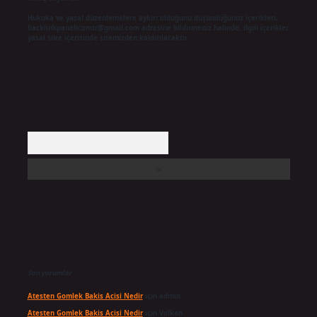
Hukuka ve yasal düzenlemelere aykırı olduğunu düşündüğünüz içerikleri,
backlinkpanelicomtr@gmail.com
adresine bildirmeniz halinde, ilgili içerikler
yasal süre içerisinde sitemizden kaldırılacaktır.
Arama
Son yorumlar
Atesten Gomlek Bakis Acisi Nedir
için
admin
Atesten Gomlek Bakis Acisi Nedir
için
Volkan