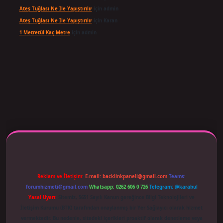
Ateş Tuğlası Ne Ile Yapıştırılır
için
admin
Ateş Tuğlası Ne Ile Yapıştırılır
için
Karan
1 Metretül Kaç Metre
için
admin
 adresi güncellendi
betexper.xyz
m elexbet
Reklam ve İletişim:
E-mail:
backlinkpaneli@gmail.com
Teams:
forumhizmeti@gmail.com
Whatsapp: 0262 606 0 726
Telegram: @karabul
Yasal Uyarı:
Sitemiz, 5651 Sayılı Kanun gereğince Bilgi Teknolojileri ve
İletişim Kurumu (BTK) tarafından onaylanmış bir Yer Sağlayıcı olarak hizmet
vermektedir. Bu nedenle, sitedeki içerikleri proaktif olarak denetleme veya