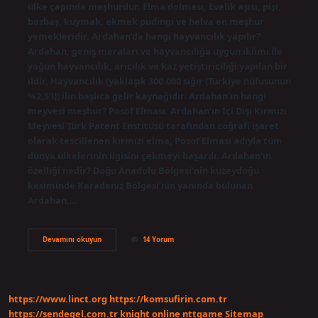
ülke çapında meşhurdur. Elma dolması, Evelik aşısı, pişi,
bozbaş, kuymak, ekmek pudingi ve helva en meşhur
yemekleridir. Ardahan’da hangi hayvancılık yapılır?
Ardahan, geniş meraları ve hayvancılığa uygun iklimi ile
yoğun hayvancılık, arıcılık ve kaz yetiştiriciliği yapılan bir
ildir. Hayvancılık (yaklaşık 300.000 sığır (Türkiye nüfusunun
%2,5’i)) ilin başlıca gelir kaynağıdır. Ardahan’ın hangi
meyvesi meşhur? Posof Elması: Ardahan’ın İçi Dışı Kırmızı
Meyvesi Türk Patent Enstitüsü tarafından coğrafi işaret
olarak tescillenen kırmızı elma, Posof Elması adıyla tüm
dünya ülkelerinin ilgisini çekmeyi başardı. Ardahan’ın
özelliği nedir? Doğu Anadolu Bölgesi’nin kuzeydoğu
kesiminde Karadeniz Bölgesi’nin yanında bulunan
Ardahan,…
Ardahanın
Devamını okuyun
14 Yorum
Hangi
Hayvanı
Meşhur
https://www.linct.org
https://komsufirin.com.tr
https://sendegel.com.tr
knight online
nttgame
Sitemap