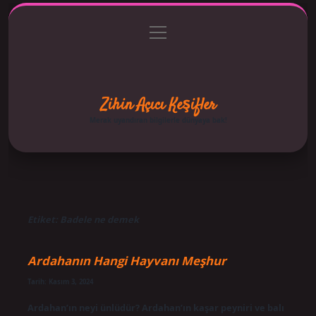
menüyü
Anasayfa
Gizlilik Politikası
Yasal Uyarı
aç
Hakkımızda
Zihin Açıcı Keşifler
Merak uyandıran bilgilerle dünyaya bak!
Etiket:
Badele ne demek
Ardahanın Hangi Hayvanı Meşhur
Tarih: Kasım 3, 2024
Ardahan’ın neyi ünlüdür? Ardahan’ın kaşar peyniri ve balı