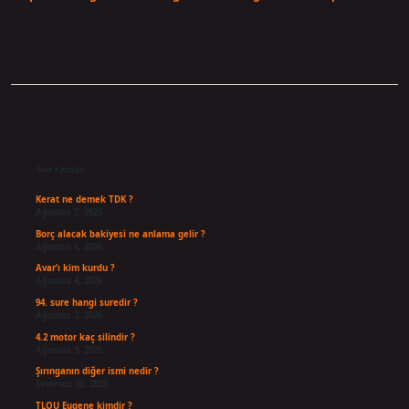
Sidebar
Son Yazılar
Kerat ne demek TDK ?
Ağustos 7, 2026
Borç alacak bakiyesi ne anlama gelir ?
Ağustos 6, 2026
Avar’ı kim kurdu ?
Ağustos 4, 2026
94. sure hangi suredir ?
Ağustos 3, 2026
4.2 motor kaç silindir ?
Ağustos 3, 2026
Şırınganın diğer ismi nedir ?
Temmuz 30, 2026
TLOU Eugene kimdir ?