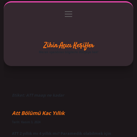
menüyü
Anasayfa
Gizlilik Politikası
Yasal Uyarı
aç
Hakkımızda
Zihin Açıcı Keşifler
Merak uyandıran bilgilerle dünyaya bak!
Etiket:
ATT maaşı ne kadar
Att Bölümü Kac Yıllık
Tarih: Kasım 3, 2024
ATT 2 yıllık mı 4 yıllık mı? Paramedik olabilmek için