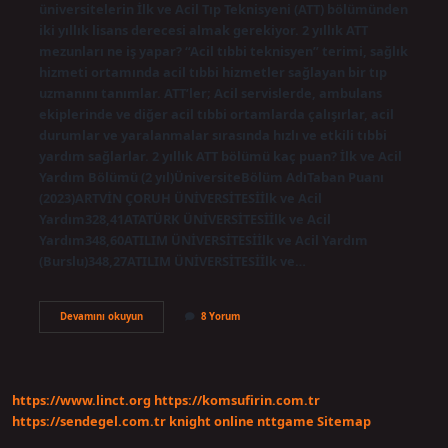
üniversitelerin İlk ve Acil Tıp Teknisyeni (ATT) bölümünden
iki yıllık lisans derecesi almak gerekiyor. 2 yıllık ATT
mezunları ne iş yapar? “Acil tıbbi teknisyen” terimi, sağlık
hizmeti ortamında acil tıbbi hizmetler sağlayan bir tıp
uzmanını tanımlar. ATT’ler; Acil servislerde, ambulans
ekiplerinde ve diğer acil tıbbi ortamlarda çalışırlar, acil
durumlar ve yaralanmalar sırasında hızlı ve etkili tıbbi
yardım sağlarlar. 2 yıllık ATT bölümü kaç puan? İlk ve Acil
Yardım Bölümü (2 yıl)ÜniversiteBölüm AdıTaban Puanı
(2023)ARTVİN ÇORUH ÜNİVERSİTESİİlk ve Acil
Yardım328,41ATATÜRK ÜNİVERSİTESİİlk ve Acil
Yardım348,60ATILIM ÜNİVERSİTESİİlk ve Acil Yardım
(Burslu)348,27ATILIM ÜNİVERSİTESİİlk ve…
Att
Devamını okuyun
8 Yorum
Bölümü
Kac
Yıllık
https://www.linct.org
https://komsufirin.com.tr
https://sendegel.com.tr
knight online
nttgame
Sitemap