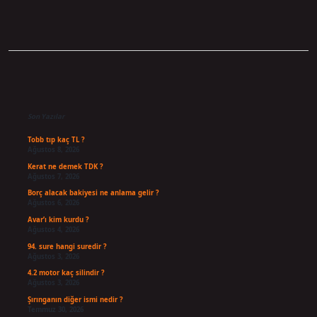
Sidebar
Son Yazılar
Tobb tıp kaç TL ?
Ağustos 8, 2026
Kerat ne demek TDK ?
Ağustos 7, 2026
Borç alacak bakiyesi ne anlama gelir ?
Ağustos 6, 2026
Avar’ı kim kurdu ?
Ağustos 4, 2026
94. sure hangi suredir ?
Ağustos 3, 2026
4.2 motor kaç silindir ?
Ağustos 3, 2026
Şırınganın diğer ismi nedir ?
Temmuz 30, 2026