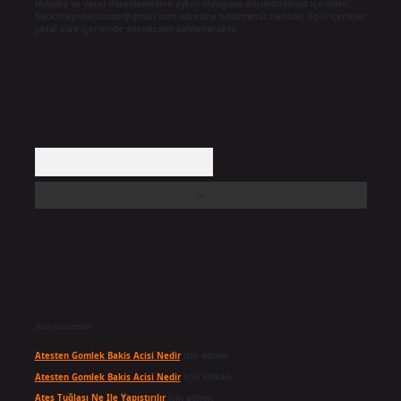
Hukuka ve yasal düzenlemelere aykırı olduğunu düşündüğünüz içerikleri,
backlinkpanelicomtr@gmail.com
adresine bildirmeniz halinde, ilgili içerikler
yasal süre içerisinde sitemizden kaldırılacaktır.
Arama
Son yorumlar
Atesten Gomlek Bakis Acisi Nedir
için
admin
Atesten Gomlek Bakis Acisi Nedir
için
Volkan
Ateş Tuğlası Ne Ile Yapıştırılır
için
admin