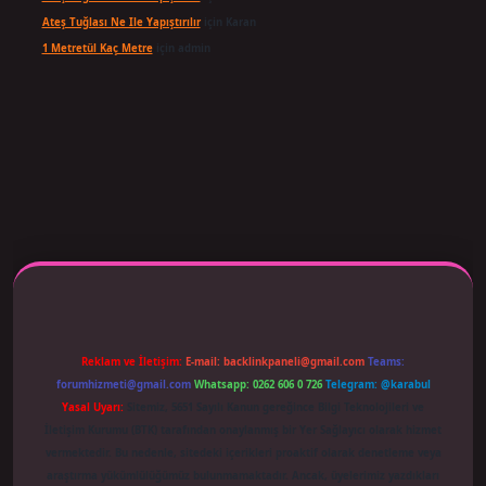
Ateş Tuğlası Ne Ile Yapıştırılır
için
Karan
1 Metretül Kaç Metre
için
admin
 adresi güncellendi
betexper.xyz
m elexbet
Reklam ve İletişim:
E-mail:
backlinkpaneli@gmail.com
Teams:
forumhizmeti@gmail.com
Whatsapp: 0262 606 0 726
Telegram: @karabul
Yasal Uyarı:
Sitemiz, 5651 Sayılı Kanun gereğince Bilgi Teknolojileri ve
İletişim Kurumu (BTK) tarafından onaylanmış bir Yer Sağlayıcı olarak hizmet
vermektedir. Bu nedenle, sitedeki içerikleri proaktif olarak denetleme veya
araştırma yükümlülüğümüz bulunmamaktadır. Ancak, üyelerimiz yazdıkları