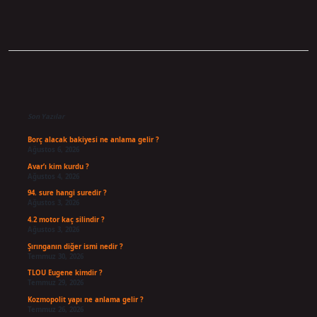
Sidebar
Son Yazılar
Borç alacak bakiyesi ne anlama gelir ?
Ağustos 6, 2026
Avar’ı kim kurdu ?
Ağustos 4, 2026
94. sure hangi suredir ?
Ağustos 3, 2026
4.2 motor kaç silindir ?
Ağustos 3, 2026
Şırınganın diğer ismi nedir ?
Temmuz 30, 2026
TLOU Eugene kimdir ?
Temmuz 29, 2026
Kozmopolit yapı ne anlama gelir ?
Temmuz 26, 2026