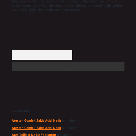
Hukuka ve yasal düzenlemelere aykırı olduğunu düşündüğünüz içerikleri,
backlinkpanelicomtr@gmail.com
adresine bildirmeniz halinde, ilgili içerikler
yasal süre içerisinde sitemizden kaldırılacaktır.
Arama
Son yorumlar
Atesten Gomlek Bakis Acisi Nedir
için
admin
Atesten Gomlek Bakis Acisi Nedir
için
Volkan
Ateş Tuğlası Ne Ile Yapıştırılır
için
admin