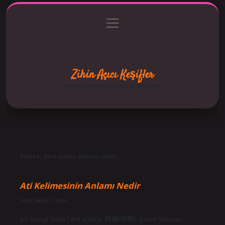
menüyü
Anasayfa
Gizlilik Politikası
Yasal Uyarı
aç
Hakkımızda
Zihin Açıcı Keşifler
Merak uyandıran bilgilerle dünyaya bak!
Etiket:
Atın ikinci anlamı nedir
Ati Kelimesinin Anlamı Nedir
Tarih: Kasım 3, 2024
Ati hangi dilde? Ati (Çince: 阿梯/阿替), Çin’in Yunnan