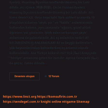
Eyaleti, Huaning İlçesinin sınıflandırılmamış bir Lolo
dilidir. Ati (Çince: 阿梯/阿替), Çin’in Yunnan Eyaleti,
Huaning İlçesinin sınıflandırılmamış bir Lolo dilidir. Ati
kime denir? XII. Orta Asya’daki Türk sufileri arasında 19.
yüzyıldan itibaren “şeyh, pir” ve “halife” anlamlarında
kullanılan kelime, aynı zamanda “eğiten, güzel ahlak
öğreten, yol gösteren, iyilik eden ve koruyan şeyh”
anlamına da gelmektedir. Ati eş anlamlısı nedir? AT
KELİMESİNİN EŞ ANLAMLILARI At ve beygir kelimeleri,
yük hayvanlarından bahsederken eş anlamlı olarak
kullanılabilir. Ata Türkçe kökenli mi? ‘Aṭā (عطا) Arapçada
“hediye” anlamına gelen bir isimdir. Ayrıca Farsçada (عطا)
da geçer. Fante dilinde…
Ati
Devamını okuyun
12 Yorum
Kelimesinin
Anlamı
Nedir
https://www.linct.org
https://komsufirin.com.tr
https://sendegel.com.tr
knight online
nttgame
Sitemap