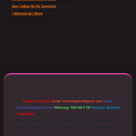
Ateş Tuğlası Ne Ile Yapıştırılır
için
Karan
1 Metretül Kaç Metre
için
admin
 adresi güncellendi
betexper.xyz
m elexbet
Reklam ve İletişim:
E-mail:
backlinkpaneli@gmail.com
Teams:
forumhizmeti@gmail.com
Whatsapp: 0262 606 0 726
Telegram: @karabul
Yasal Uyarı:
Sitemiz, 5651 Sayılı Kanun gereğince Bilgi Teknolojileri ve
İletişim Kurumu (BTK) tarafından onaylanmış bir Yer Sağlayıcı olarak hizmet
vermektedir. Bu nedenle, sitedeki içerikleri proaktif olarak denetleme veya
araştırma yükümlülüğümüz bulunmamaktadır. Ancak, üyelerimiz yazdıkları