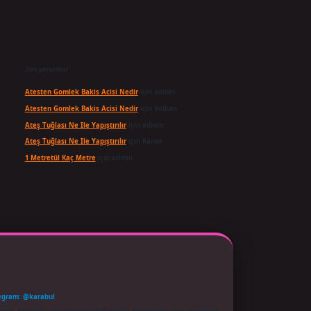
Son yorumlar
Atesten Gomlek Bakis Acisi Nedir
için
admin
Atesten Gomlek Bakis Acisi Nedir
için
Volkan
Ateş Tuğlası Ne Ile Yapıştırılır
için
admin
Ateş Tuğlası Ne Ile Yapıştırılır
için
Karan
1 Metretül Kaç Metre
için
admin
egram: @karabul