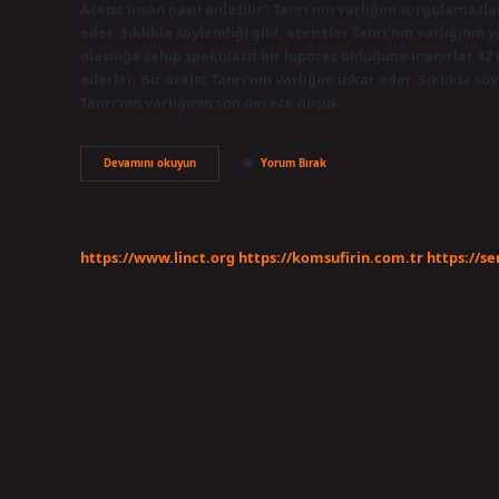
Ateist insan nasıl anlaşılır? Tanrı’nın varlığını sorgulamazla
eder. Sıklıkla söylendiği gibi, ateistler Tanrı’nın varlığının
olasılığa sahip spekülatif bir hipotez olduğuna inanırlar.12
ederler. Bir ateist Tanrı’nın varlığını inkar eder. Sıklıkla sö
Tanrı’nın varlığının son derece düşük…
Ateist
Devamını okuyun
Yorum Bırak
Nasıl
Bir
Şey
https://www.linct.org
https://komsufirin.com.tr
https://s