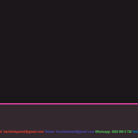
il:
backlinkpaneli@gmail.com
Teams:
forumhizmeti@gmail.com
Whatsapp: 0262 606 0 726
Tel