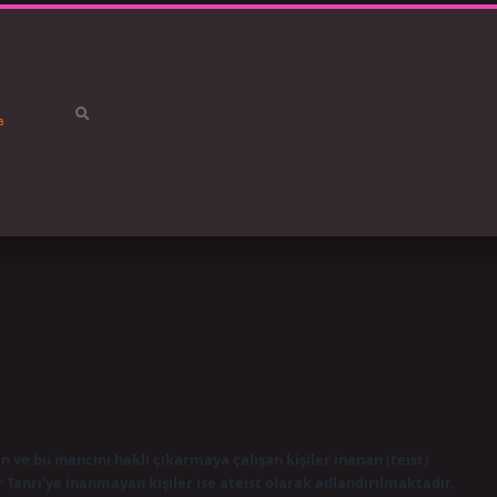
a
betci
vdc
an ve bu inancını haklı çıkarmaya çalışan kişiler inanan (teist)
r Tanrı’ya inanmayan kişiler ise ateist olarak adlandırılmaktadır.