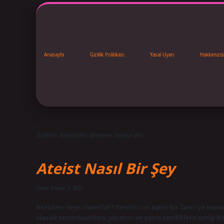
Anasayfa
Gizlilik Politikası
Yasal Uyarı
Hakkımızd
Etiket:
Ateistler dinlere inanır mı
Ateist Nasıl Bir Şey
Tarih: Kasım 3, 2024
Ateistler neye inanırlar? Yaratıcı ve aşkın bir Tanrı’ya inan
olarak tanımlanırken; yaratıcı ve aşkın özelliklere sahip bi