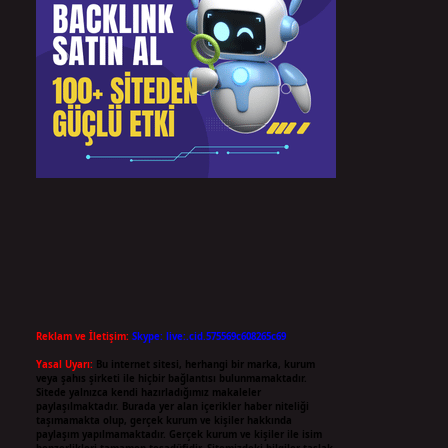
Reklam ve İletişim:
Skype: live:.cid.575569c608265c69
Yasal Uyarı:
Bu internet sitesi, herhangi bir marka, kurum
veya şahıs şirketi ile hiçbir bağlantısı bulunmamaktadır.
Sitede yalnızca kendi hazırladığımız makaleler
paylaşılmaktadır. Burada yer alan içerikler haber niteliği
taşımamakta olup, gerçek kurum ve kişiler hakkında
paylaşım yapılmamaktadır. Gerçek kurum ve kişiler ile isim