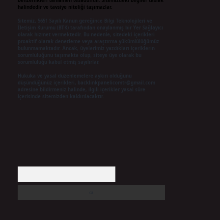
benzerlikleri tamamen tesadüfidir. Sitemizdeki bilgiler taslak
halindedir ve tavsiye niteliği taşımazlar.
Sitemiz, 5651 Sayılı Kanun gereğince Bilgi Teknolojileri ve
İletişim Kurumu (BTK) tarafından onaylanmış bir Yer Sağlayıcı
olarak hizmet vermektedir. Bu nedenle, sitedeki içerikleri
proaktif olarak denetleme veya araştırma yükümlülüğümüz
bulunmamaktadır. Ancak, üyelerimiz yazdıkları içeriklerin
sorumluluğunu taşımakta olup, siteye üye olarak bu
sorumluluğu kabul etmiş sayılırlar.
Hukuka ve yasal düzenlemelere aykırı olduğunu
düşündüğünüz içerikleri,
backlinkpanelicomtr@gmail.com
adresine bildirmeniz halinde, ilgili içerikler yasal süre
içerisinde sitemizden kaldırılacaktır.
Arama