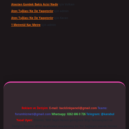
Atesten Gomlek Bakis Acisi Nedir
için
Volkan
Ateş Tuğlası Ne Ile Yapıştırılır
için
admin
Ateş Tuğlası Ne Ile Yapıştırılır
için
Karan
1 Metretül Kaç Metre
için
admin
 adresi güncellendi
betexper.xyz
m elexbet
Reklam ve İletişim:
E-mail:
backlinkpaneli@gmail.com
Teams:
forumhizmeti@gmail.com
Whatsapp: 0262 606 0 726
Telegram: @karabul
Yasal Uyarı:
Sitemiz, 5651 Sayılı Kanun gereğince Bilgi Teknolojileri ve
İletişim Kurumu (BTK) tarafından onaylanmış bir Yer Sağlayıcı olarak hizmet