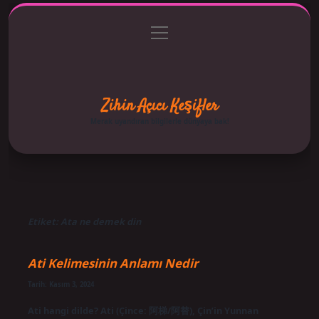
menüyü
Anasayfa
Gizlilik Politikası
Yasal Uyarı
aç
Hakkımızda
Zihin Açıcı Keşifler
Merak uyandıran bilgilerle dünyaya bak!
Etiket:
Ata ne demek din
Ati Kelimesinin Anlamı Nedir
Tarih: Kasım 3, 2024
Ati hangi dilde? Ati (Çince: 阿梯/阿替), Çin’in Yunnan