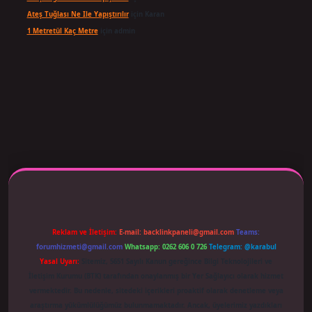
Ateş Tuğlası Ne Ile Yapıştırılır
için
Karan
1 Metretül Kaç Metre
için
admin
ş adresi güncellendi
betexper.xyz
m elexbet
Reklam ve İletişim:
E-mail:
backlinkpaneli@gmail.com
Teams:
forumhizmeti@gmail.com
Whatsapp: 0262 606 0 726
Telegram: @karabul
Yasal Uyarı:
Sitemiz, 5651 Sayılı Kanun gereğince Bilgi Teknolojileri ve
İletişim Kurumu (BTK) tarafından onaylanmış bir Yer Sağlayıcı olarak hizmet
vermektedir. Bu nedenle, sitedeki içerikleri proaktif olarak denetleme veya
araştırma yükümlülüğümüz bulunmamaktadır. Ancak, üyelerimiz yazdıkları