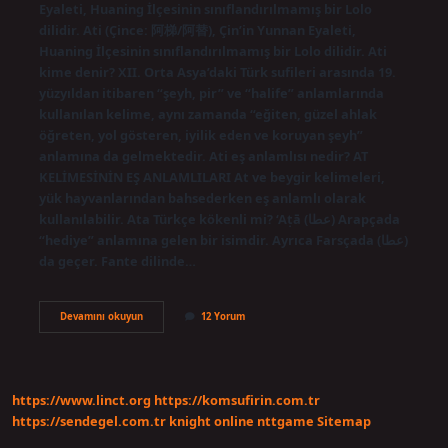
Eyaleti, Huaning İlçesinin sınıflandırılmamış bir Lolo
dilidir. Ati (Çince: 阿梯/阿替), Çin’in Yunnan Eyaleti,
Huaning İlçesinin sınıflandırılmamış bir Lolo dilidir. Ati
kime denir? XII. Orta Asya’daki Türk sufileri arasında 19.
yüzyıldan itibaren “şeyh, pir” ve “halife” anlamlarında
kullanılan kelime, aynı zamanda “eğiten, güzel ahlak
öğreten, yol gösteren, iyilik eden ve koruyan şeyh”
anlamına da gelmektedir. Ati eş anlamlısı nedir? AT
KELİMESİNİN EŞ ANLAMLILARI At ve beygir kelimeleri,
yük hayvanlarından bahsederken eş anlamlı olarak
kullanılabilir. Ata Türkçe kökenli mi? ‘Aṭā (عطا) Arapçada
“hediye” anlamına gelen bir isimdir. Ayrıca Farsçada (عطا)
da geçer. Fante dilinde…
Ati
Devamını okuyun
12 Yorum
Kelimesinin
Anlamı
Nedir
https://www.linct.org
https://komsufirin.com.tr
https://sendegel.com.tr
knight online
nttgame
Sitemap