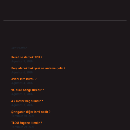
Sidebar
Son Yazılar
Kerat ne demek TDK ?
Ağustos 7, 2026
Borç alacak bakiyesi ne anlama gelir ?
Ağustos 6, 2026
Avar’ı kim kurdu ?
Ağustos 4, 2026
94. sure hangi suredir ?
Ağustos 3, 2026
4.2 motor kaç silindir ?
Ağustos 3, 2026
Şırınganın diğer ismi nedir ?
Temmuz 30, 2026
TLOU Eugene kimdir ?
Temmuz 29, 2026