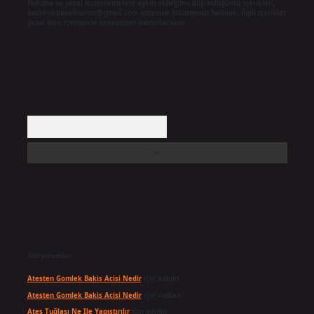
Hukuka ve yasal düzenlemelere aykırı olduğunu düşündüğünüz içerikleri,
backlinkpanelicomtr@gmail.com
adresine bildirmeniz halinde, ilgili içerikler
yasal süre içerisinde sitemizden kaldırılacaktır.
Arama
Son yorumlar
Atesten Gomlek Bakis Acisi Nedir
için
admin
Atesten Gomlek Bakis Acisi Nedir
için
Volkan
Ateş Tuğlası Ne Ile Yapıştırılır
için
admin