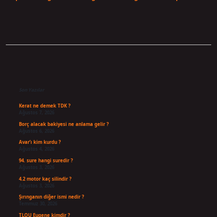
Sidebar
Son Yazılar
Kerat ne demek TDK ?
Ağustos 7, 2026
Borç alacak bakiyesi ne anlama gelir ?
Ağustos 6, 2026
Avar’ı kim kurdu ?
Ağustos 4, 2026
94. sure hangi suredir ?
Ağustos 3, 2026
4.2 motor kaç silindir ?
Ağustos 3, 2026
Şırınganın diğer ismi nedir ?
Temmuz 30, 2026
TLOU Eugene kimdir ?