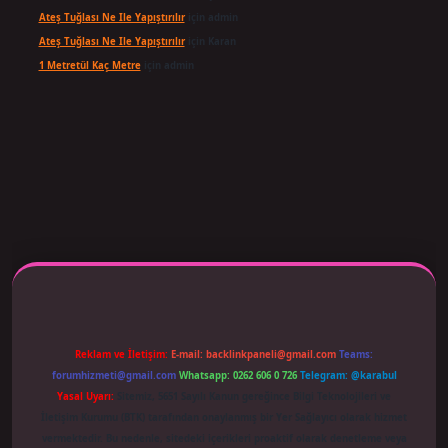
Ateş Tuğlası Ne Ile Yapıştırılır
için
admin
Ateş Tuğlası Ne Ile Yapıştırılır
için
Karan
1 Metretül Kaç Metre
için
admin
 adresi güncellendi
betexper.xyz
m elexbet
Reklam ve İletişim:
E-mail:
backlinkpaneli@gmail.com
Teams:
forumhizmeti@gmail.com
Whatsapp: 0262 606 0 726
Telegram: @karabul
Yasal Uyarı:
Sitemiz, 5651 Sayılı Kanun gereğince Bilgi Teknolojileri ve
İletişim Kurumu (BTK) tarafından onaylanmış bir Yer Sağlayıcı olarak hizmet
vermektedir. Bu nedenle, sitedeki içerikleri proaktif olarak denetleme veya