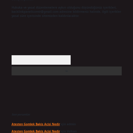
Hukuka ve yasal düzenlemelere aykırı olduğunu düşündüğünüz içerikleri,
backlinkpanelicomtr@gmail.com
adresine bildirmeniz halinde, ilgili içerikler
yasal süre içerisinde sitemizden kaldırılacaktır.
Arama
Son yorumlar
Atesten Gomlek Bakis Acisi Nedir
için
admin
Atesten Gomlek Bakis Acisi Nedir
için
Volkan