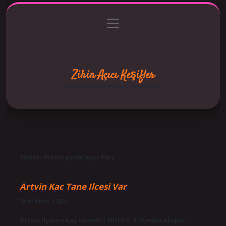
menüyü
Anasayfa
Gizlilik Politikası
Yasal Uyarı
aç
Hakkımızda
Zihin Açıcı Keşifler
Merak uyandıran bilgilerle dünyaya bak!
Etiket:
Artvin yüzde kaçı Kürt
Artvin Kac Tane Ilcesi Var
Tarih: Kasım 3, 2024
Artvin ilçeleri kaç tanedir? NÜFUS: 8 ilçeden oluşan