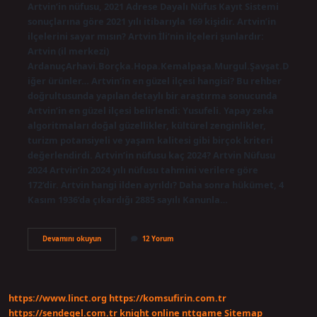
Artvin’in nüfusu, 2021 Adrese Dayalı Nüfus Kayıt Sistemi
sonuçlarına göre 2021 yılı itibarıyla 169 kişidir. Artvin’in
ilçelerini sayar mısın? Artvin İli’nin ilçeleri şunlardır:
Artvin (il merkezi)
ArdanuçArhavi.Borçka.Hopa.Kemalpaşa.Murgul.Şavşat.D
iğer ürünler… Artvin’in en güzel ilçesi hangisi? Bu rehber
doğrultusunda yapılan detaylı bir araştırma sonucunda
Artvin’in en güzel ilçesi belirlendi: Yusufeli. Yapay zeka
algoritmaları doğal güzellikler, kültürel zenginlikler,
turizm potansiyeli ve yaşam kalitesi gibi birçok kriteri
değerlendirdi. Artvin’in nüfusu kaç 2024? Artvin Nüfusu
2024 Artvin’in 2024 yılı nüfusu tahmini verilere göre
172’dir. Artvin hangi ilden ayrıldı? Daha sonra hükümet, 4
Kasım 1936’da çıkardığı 2885 sayılı Kanunla…
Artvin
Devamını okuyun
12 Yorum
Kac
Tane
Ilcesi
Var
https://www.linct.org
https://komsufirin.com.tr
https://sendegel.com.tr
knight online
nttgame
Sitemap