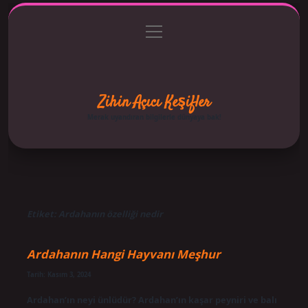
menüyü
Anasayfa
Gizlilik Politikası
Yasal Uyarı
aç
Hakkımızda
Zihin Açıcı Keşifler
Merak uyandıran bilgilerle dünyaya bak!
Etiket:
Ardahanın özelliği nedir
Ardahanın Hangi Hayvanı Meşhur
Tarih: Kasım 3, 2024
Ardahan’ın neyi ünlüdür? Ardahan’ın kaşar peyniri ve balı