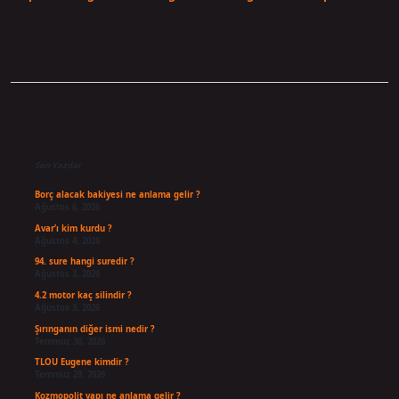
Sidebar
Son Yazılar
Borç alacak bakiyesi ne anlama gelir ?
Ağustos 6, 2026
Avar’ı kim kurdu ?
Ağustos 4, 2026
94. sure hangi suredir ?
Ağustos 3, 2026
4.2 motor kaç silindir ?
Ağustos 3, 2026
Şırınganın diğer ismi nedir ?
Temmuz 30, 2026
TLOU Eugene kimdir ?
Temmuz 29, 2026
Kozmopolit yapı ne anlama gelir ?