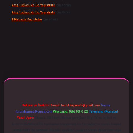
Ateş Tuğlası Ne Ile Yapıştırılır
için
admin
Ateş Tuğlası Ne Ile Yapıştırılır
için
Karan
1 Metretül Kaç Metre
için
admin
riş adresi güncellendi
betexper.xyz
m elexbet
Reklam ve İletişim:
E-mail:
backlinkpaneli@gmail.com
Teams:
forumhizmeti@gmail.com
Whatsapp: 0262 606 0 726
Telegram: @karabul
Yasal Uyarı:
Sitemiz, 5651 Sayılı Kanun gereğince Bilgi Teknolojileri ve
İletişim Kurumu (BTK) tarafından onaylanmış bir Yer Sağlayıcı olarak hizmet
vermektedir. Bu nedenle, sitedeki içerikleri proaktif olarak denetleme veya