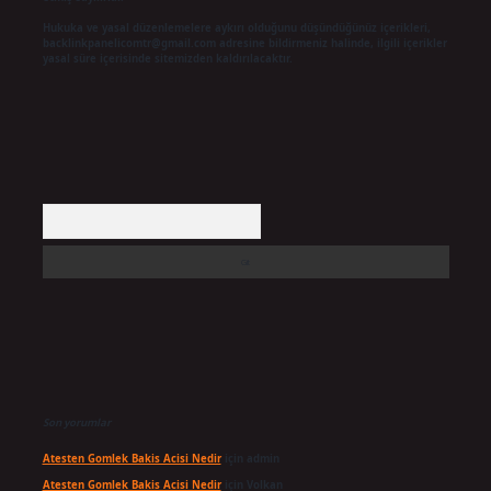
Hukuka ve yasal düzenlemelere aykırı olduğunu düşündüğünüz içerikleri,
backlinkpanelicomtr@gmail.com
adresine bildirmeniz halinde, ilgili içerikler
yasal süre içerisinde sitemizden kaldırılacaktır.
Arama
Son yorumlar
Atesten Gomlek Bakis Acisi Nedir
için
admin
Atesten Gomlek Bakis Acisi Nedir
için
Volkan