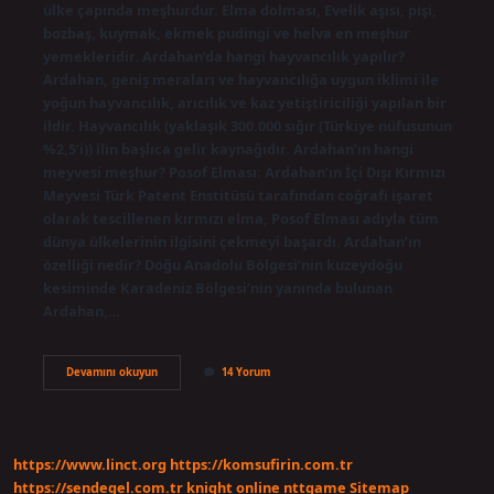
ülke çapında meşhurdur. Elma dolması, Evelik aşısı, pişi,
bozbaş, kuymak, ekmek pudingi ve helva en meşhur
yemekleridir. Ardahan’da hangi hayvancılık yapılır?
Ardahan, geniş meraları ve hayvancılığa uygun iklimi ile
yoğun hayvancılık, arıcılık ve kaz yetiştiriciliği yapılan bir
ildir. Hayvancılık (yaklaşık 300.000 sığır (Türkiye nüfusunun
%2,5’i)) ilin başlıca gelir kaynağıdır. Ardahan’ın hangi
meyvesi meşhur? Posof Elması: Ardahan’ın İçi Dışı Kırmızı
Meyvesi Türk Patent Enstitüsü tarafından coğrafi işaret
olarak tescillenen kırmızı elma, Posof Elması adıyla tüm
dünya ülkelerinin ilgisini çekmeyi başardı. Ardahan’ın
özelliği nedir? Doğu Anadolu Bölgesi’nin kuzeydoğu
kesiminde Karadeniz Bölgesi’nin yanında bulunan
Ardahan,…
Ardahanın
Devamını okuyun
14 Yorum
Hangi
Hayvanı
Meşhur
https://www.linct.org
https://komsufirin.com.tr
https://sendegel.com.tr
knight online
nttgame
Sitemap