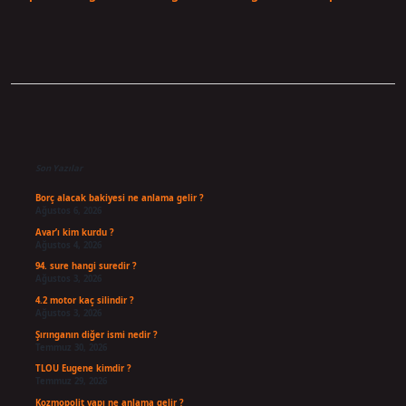
Sidebar
Son Yazılar
Borç alacak bakiyesi ne anlama gelir ?
Ağustos 6, 2026
Avar’ı kim kurdu ?
Ağustos 4, 2026
94. sure hangi suredir ?
Ağustos 3, 2026
4.2 motor kaç silindir ?
Ağustos 3, 2026
Şırınganın diğer ismi nedir ?
Temmuz 30, 2026
TLOU Eugene kimdir ?
Temmuz 29, 2026
Kozmopolit yapı ne anlama gelir ?