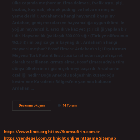
ülke çapında meşhurdur. Elma dolması, Evelik aşısı, pişi,
bozbaş, kuymak, ekmek pudingi ve helva en meşhur
yemekleridir. Ardahan’da hangi hayvancılık yapılır?
Ardahan, geniş meraları ve hayvancılığa uygun iklimi ile
yoğun hayvancılık, arıcılık ve kaz yetiştiriciliği yapılan bir
ildir. Hayvancılık (yaklaşık 300.000 sığır (Türkiye nüfusunun
%2,5’i)) ilin başlıca gelir kaynağıdır. Ardahan’ın hangi
meyvesi meşhur? Posof Elması: Ardahan’ın İçi Dışı Kırmızı
Meyvesi Türk Patent Enstitüsü tarafından coğrafi işaret
olarak tescillenen kırmızı elma, Posof Elması adıyla tüm
dünya ülkelerinin ilgisini çekmeyi başardı. Ardahan’ın
özelliği nedir? Doğu Anadolu Bölgesi’nin kuzeydoğu
kesiminde Karadeniz Bölgesi’nin yanında bulunan
Ardahan,…
Ardahanın
Devamını okuyun
14 Yorum
Hangi
Hayvanı
Meşhur
https://www.linct.org
https://komsufirin.com.tr
https://sendegel.com.tr
knight online
nttgame
Sitemap