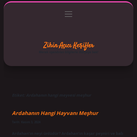
menüyü
Anasayfa
Gizlilik Politikası
Yasal Uyarı
aç
Hakkımızda
Zihin Açıcı Keşifler
Merak uyandıran bilgilerle dünyaya bak!
Etiket:
Ardahanın hangi meyvesi meşhur
Ardahanın Hangi Hayvanı Meşhur
Tarih: Kasım 3, 2024
Ardahan’ın neyi ünlüdür? Ardahan’ın kaşar peyniri ve balı