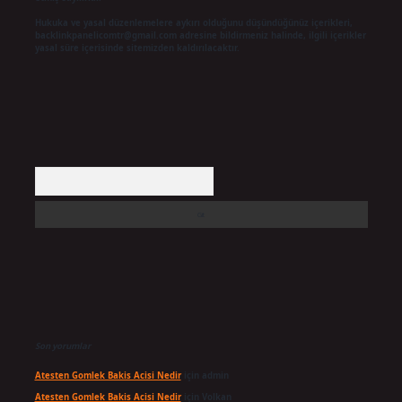
Hukuka ve yasal düzenlemelere aykırı olduğunu düşündüğünüz içerikleri,
backlinkpanelicomtr@gmail.com
adresine bildirmeniz halinde, ilgili içerikler
yasal süre içerisinde sitemizden kaldırılacaktır.
Arama
Son yorumlar
Atesten Gomlek Bakis Acisi Nedir
için
admin
Atesten Gomlek Bakis Acisi Nedir
için
Volkan