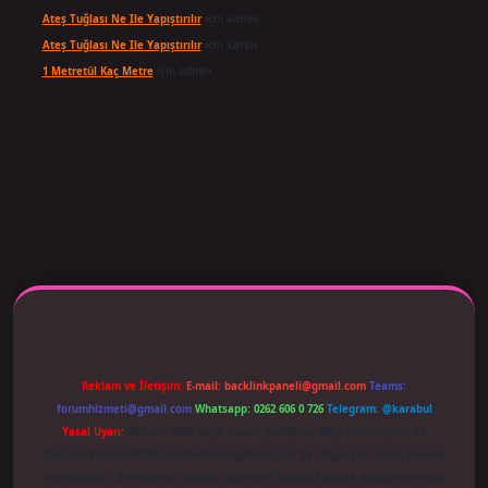
Ateş Tuğlası Ne Ile Yapıştırılır
için
admin
Ateş Tuğlası Ne Ile Yapıştırılır
için
Karan
1 Metretül Kaç Metre
için
admin
 adresi güncellendi
betexper.xyz
m elexbet
Reklam ve İletişim:
E-mail:
backlinkpaneli@gmail.com
Teams:
forumhizmeti@gmail.com
Whatsapp: 0262 606 0 726
Telegram: @karabul
Yasal Uyarı:
Sitemiz, 5651 Sayılı Kanun gereğince Bilgi Teknolojileri ve
İletişim Kurumu (BTK) tarafından onaylanmış bir Yer Sağlayıcı olarak hizmet
vermektedir. Bu nedenle, sitedeki içerikleri proaktif olarak denetleme veya