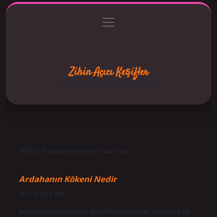
menüyü
Anasayfa
Gizlilik Politikası
Yasal Uyarı
aç
Hakkımızda
Zihin Açıcı Keşifler
Merak uyandıran bilgilerle dünyaya bak!
Etiket:
Ardahan erkekleri nasıl olur
Ardahanın Kökeni Nedir
Tarih: Kasım 3, 2024
Ardahan soyu nereden gelir? Ardahan ismi hakkında ilk