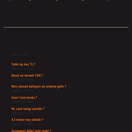
Sidebar
Son Yazılar
Tobb tıp kaç TL ?
Ağustos 8, 2026
Kerat ne demek TDK ?
Ağustos 7, 2026
Borç alacak bakiyesi ne anlama gelir ?
Ağustos 6, 2026
Avar’ı kim kurdu ?
Ağustos 4, 2026
94. sure hangi suredir ?
Ağustos 3, 2026
4.2 motor kaç silindir ?
Ağustos 3, 2026
Şırınganın diğer ismi nedir ?