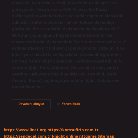
olarak M. Fahrettin Kırzıoğlu tarafından dile getirilen
görüş şudur: Araştırmacı, M.Ö. VI. yüzyılda Kuzey
Kafkasya’dan Ardahan Ovası’na kadar egemen olan Arda
adlı İskit (Saka) topluluklarının bir koluna dayandığı
görüşünü ileri sürmüştür. Ardahan hangi boydan gelir?
Nüfusun çoğunluğunu Kıpçak kökenli Ahıska Türkleri
oluşturmaktadır. Ardahandaki Kürtler nereden gelmiştir?
Ardahan’daki Kürt nüfusun çoğunluğunu 19. yüzyılın ilk ve
ikinci yarısında Urfa ve Diyarbekir yöresinden göç eden
Kürt aşiretleri oluşturmaktadır. Ardahan Azeri mi? Türk
Azeriler Iğdır, Kars, Ardahan, Van ve Ağrı’da yaşıyorlar.
Azeriler Türkiye’nin büyük şehirlerine (İstanbul, İzmir,
Ankara, Bursa) dağılmış durumdalar. Iğdır, Ardahan ve
Kars kökenliler.…
Ardahanın
Devamını okuyun
Yorum Bırak
Kökeni
Nedir
https://www.linct.org
https://komsufirin.com.tr
https://sendegel.com.tr
knight online
nttgame
Sitemap