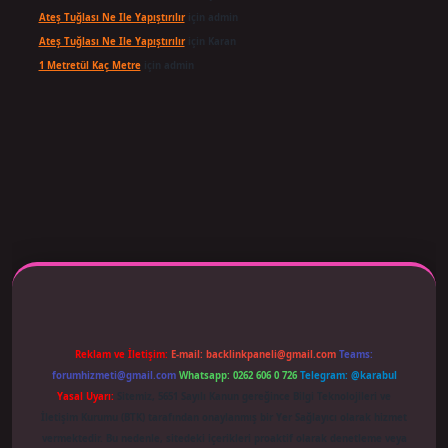
Ateş Tuğlası Ne Ile Yapıştırılır
için
admin
Ateş Tuğlası Ne Ile Yapıştırılır
için
Karan
1 Metretül Kaç Metre
için
admin
 adresi güncellendi
betexper.xyz
m elexbet
Reklam ve İletişim:
E-mail:
backlinkpaneli@gmail.com
Teams:
forumhizmeti@gmail.com
Whatsapp: 0262 606 0 726
Telegram: @karabul
Yasal Uyarı:
Sitemiz, 5651 Sayılı Kanun gereğince Bilgi Teknolojileri ve
İletişim Kurumu (BTK) tarafından onaylanmış bir Yer Sağlayıcı olarak hizmet
vermektedir. Bu nedenle, sitedeki içerikleri proaktif olarak denetleme veya