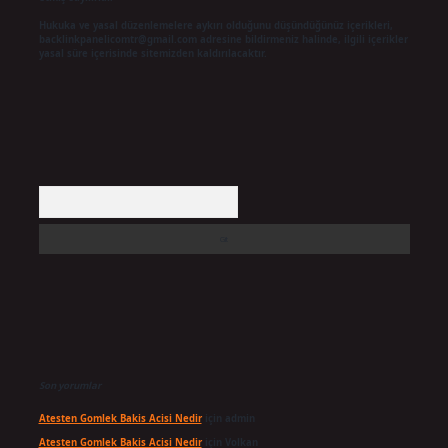
Hukuka ve yasal düzenlemelere aykırı olduğunu düşündüğünüz içerikleri,
backlinkpanelicomtr@gmail.com
adresine bildirmeniz halinde, ilgili içerikler
yasal süre içerisinde sitemizden kaldırılacaktır.
Arama
Son yorumlar
Atesten Gomlek Bakis Acisi Nedir
için
admin
Atesten Gomlek Bakis Acisi Nedir
için
Volkan