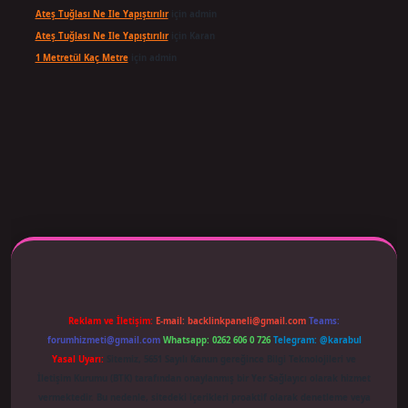
Ateş Tuğlası Ne Ile Yapıştırılır
için
admin
Ateş Tuğlası Ne Ile Yapıştırılır
için
Karan
1 Metretül Kaç Metre
için
admin
 adresi güncellendi
betexper.xyz
m elexbet
Reklam ve İletişim:
E-mail:
backlinkpaneli@gmail.com
Teams:
forumhizmeti@gmail.com
Whatsapp: 0262 606 0 726
Telegram: @karabul
Yasal Uyarı:
Sitemiz, 5651 Sayılı Kanun gereğince Bilgi Teknolojileri ve
İletişim Kurumu (BTK) tarafından onaylanmış bir Yer Sağlayıcı olarak hizmet
vermektedir. Bu nedenle, sitedeki içerikleri proaktif olarak denetleme veya