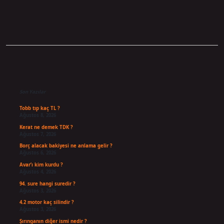
Sidebar
Son Yazılar
Tobb tıp kaç TL ?
Ağustos 8, 2026
Kerat ne demek TDK ?
Ağustos 7, 2026
Borç alacak bakiyesi ne anlama gelir ?
Ağustos 6, 2026
Avar’ı kim kurdu ?
Ağustos 4, 2026
94. sure hangi suredir ?
Ağustos 3, 2026
4.2 motor kaç silindir ?
Ağustos 3, 2026
Şırınganın diğer ismi nedir ?