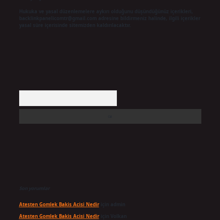
Hukuka ve yasal düzenlemelere aykırı olduğunu düşündüğünüz içerikleri,
backlinkpanelicomtr@gmail.com
adresine bildirmeniz halinde, ilgili içerikler
yasal süre içerisinde sitemizden kaldırılacaktır.
Arama
Son yorumlar
Atesten Gomlek Bakis Acisi Nedir
için
admin
Atesten Gomlek Bakis Acisi Nedir
için
Volkan