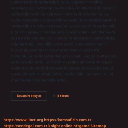
5 yıl denetimli serbestlik kimleri kapsıyor? Tahliye
sırasında Kovid-19 izninde olan hükümlülerden denetimli
serbestlik tarihine 5 yıl veya daha az süre kalanlar bir
daha cezaevine girmeyecek ve kalan sürelerini denetimli
serbestlik altında geçirecekler. 2024 denetimli serbestlik
kimleri kapsıyor? 0-6 yaş arası çocuğu olan kadınlar ve 70
yaş üstü hükümlüler için denetim süresi dört yıla indirildi.
Ağır hastalık, engellilik veya yaşlılık nedeniyle kendi
başlarına yaşamlarını sürdüremeyen 65 yaş üstü
hükümlüler de denetimden yararlandı. Kaç yılın altındaki
cezalara denetimli serbestlik verilir? Denetim süresi ne
kadardır? Denetimli serbestlik süresi, 5275 sayılı Ceza ve
Güvenlik Tedbirlerinin İnfazı Hakkındaki Kanun’un 105/A
maddesine göre genellikle bir…
5
Devamını okuyun
6 Yorum
Yıl
Denetimli
Serbestlik
Hangi
Suçları
https://www.linct.org
https://komsufirin.com.tr
Kapsıyor
https://sendegel.com.tr
knight online
nttgame
Sitemap