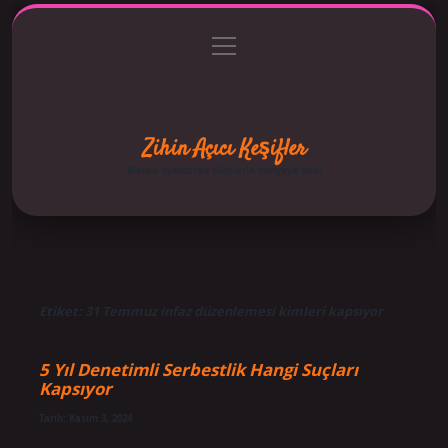
menüyü
Anasayfa
Gizlilik Politikası
Yasal Uyarı
aç
Hakkımızda
Zihin Açıcı Keşifler
Merak uyandıran bilgilerle dünyaya bak!
Etiket:
31 Temmuz infaz düzenlemesi kimleri kapsıyor
5 Yıl Denetimli Serbestlik Hangi Suçları
Kapsıyor
Tarih: Kasım 3, 2024