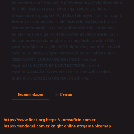
üniversitelerin İlk ve Acil Tıp Teknisyeni (ATT) bölümünden
iki yıllık lisans derecesi almak gerekiyor. 2 yıllık ATT
mezunları ne iş yapar? “Acil tıbbi teknisyen” terimi, sağlık
hizmeti ortamında acil tıbbi hizmetler sağlayan bir tıp
uzmanını tanımlar. ATT’ler; Acil servislerde, ambulans
ekiplerinde ve diğer acil tıbbi ortamlarda çalışırlar, acil
durumlar ve yaralanmalar sırasında hızlı ve etkili tıbbi
yardım sağlarlar. 2 yıllık ATT bölümü kaç puan? İlk ve Acil
Yardım Bölümü (2 yıl)ÜniversiteBölüm AdıTaban Puanı
(2023)ARTVİN ÇORUH ÜNİVERSİTESİİlk ve Acil
Yardım328,41ATATÜRK ÜNİVERSİTESİİlk ve Acil
Yardım348,60ATILIM ÜNİVERSİTESİİlk ve Acil Yardım
(Burslu)348,27ATILIM ÜNİVERSİTESİİlk ve…
Att
Devamını okuyun
8 Yorum
Bölümü
Kac
Yıllık
https://www.linct.org
https://komsufirin.com.tr
https://sendegel.com.tr
knight online
nttgame
Sitemap