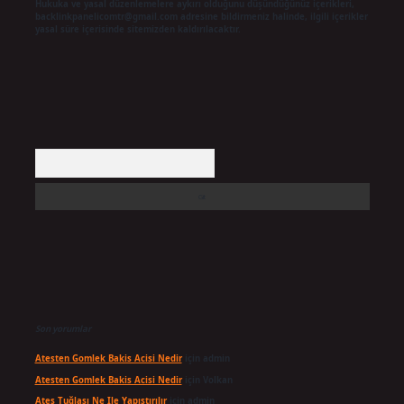
Hukuka ve yasal düzenlemelere aykırı olduğunu düşündüğünüz içerikleri,
backlinkpanelicomtr@gmail.com
adresine bildirmeniz halinde, ilgili içerikler
yasal süre içerisinde sitemizden kaldırılacaktır.
Arama
Son yorumlar
Atesten Gomlek Bakis Acisi Nedir
için
admin
Atesten Gomlek Bakis Acisi Nedir
için
Volkan
Ateş Tuğlası Ne Ile Yapıştırılır
için
admin