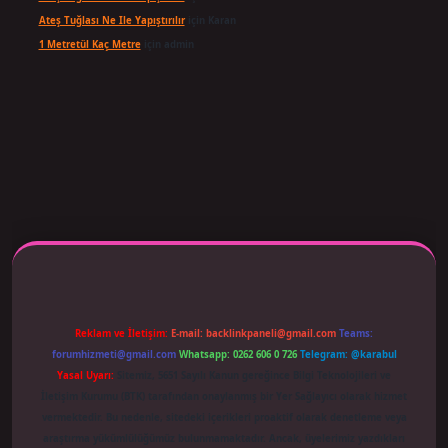
Ateş Tuğlası Ne Ile Yapıştırılır
için
Karan
1 Metretül Kaç Metre
için
admin
 adresi güncellendi
betexper.xyz
m elexbet
Reklam ve İletişim:
E-mail:
backlinkpaneli@gmail.com
Teams:
forumhizmeti@gmail.com
Whatsapp: 0262 606 0 726
Telegram: @karabul
Yasal Uyarı:
Sitemiz, 5651 Sayılı Kanun gereğince Bilgi Teknolojileri ve
İletişim Kurumu (BTK) tarafından onaylanmış bir Yer Sağlayıcı olarak hizmet
vermektedir. Bu nedenle, sitedeki içerikleri proaktif olarak denetleme veya
araştırma yükümlülüğümüz bulunmamaktadır. Ancak, üyelerimiz yazdıkları