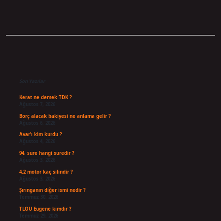
Sidebar
Son Yazılar
Kerat ne demek TDK ?
Ağustos 7, 2026
Borç alacak bakiyesi ne anlama gelir ?
Ağustos 6, 2026
Avar’ı kim kurdu ?
Ağustos 4, 2026
94. sure hangi suredir ?
Ağustos 3, 2026
4.2 motor kaç silindir ?
Ağustos 3, 2026
Şırınganın diğer ismi nedir ?
Temmuz 30, 2026
TLOU Eugene kimdir ?
Temmuz 29, 2026