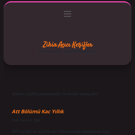
menüyü
Anasayfa
Gizlilik Politikası
Yasal Uyarı
aç
Hakkımızda
Zihin Açıcı Keşifler
Merak uyandıran bilgilerle dünyaya bak!
Etiket:
2 yıllık paramedik ne kadar maaş alır
Att Bölümü Kac Yıllık
Tarih: Kasım 3, 2024
ATT 2 yıllık mı 4 yıllık mı? Paramedik olabilmek için