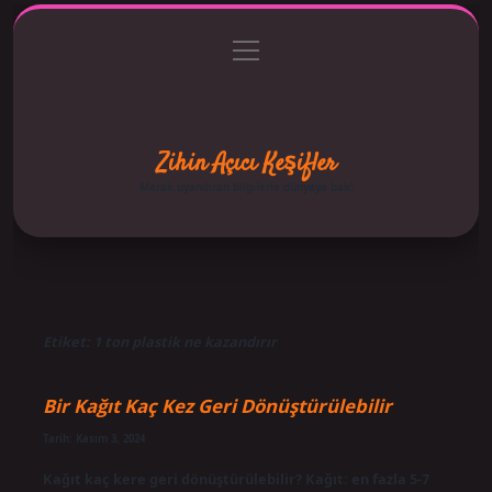
menüyü
Anasayfa
Gizlilik Politikası
Yasal Uyarı
aç
Hakkımızda
Zihin Açıcı Keşifler
Merak uyandıran bilgilerle dünyaya bak!
Etiket:
1 ton plastik ne kazandırır
Bir Kağıt Kaç Kez Geri Dönüştürülebilir
Tarih: Kasım 3, 2024
Kağıt kaç kere geri dönüştürülebilir? Kağıt: en fazla 5-7