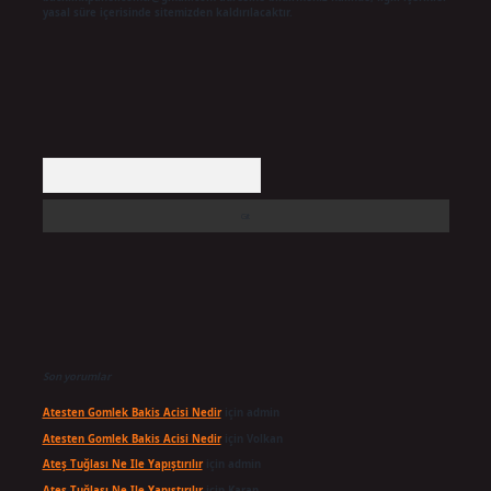
yasal süre içerisinde sitemizden kaldırılacaktır.
Arama
Son yorumlar
Atesten Gomlek Bakis Acisi Nedir
için
admin
Atesten Gomlek Bakis Acisi Nedir
için
Volkan
Ateş Tuğlası Ne Ile Yapıştırılır
için
admin
Ateş Tuğlası Ne Ile Yapıştırılır
için
Karan