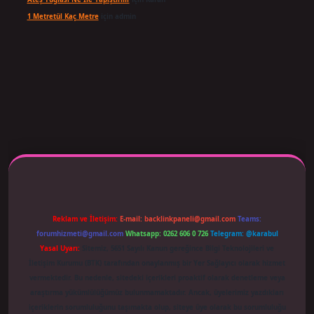
1 Metretül Kaç Metre
için
admin
 adresi güncellendi
betexper.xyz
m elexbet
Reklam ve İletişim:
E-mail:
backlinkpaneli@gmail.com
Teams:
forumhizmeti@gmail.com
Whatsapp: 0262 606 0 726
Telegram: @karabul
Yasal Uyarı:
Sitemiz, 5651 Sayılı Kanun gereğince Bilgi Teknolojileri ve
İletişim Kurumu (BTK) tarafından onaylanmış bir Yer Sağlayıcı olarak hizmet
vermektedir. Bu nedenle, sitedeki içerikleri proaktif olarak denetleme veya
araştırma yükümlülüğümüz bulunmamaktadır. Ancak, üyelerimiz yazdıkları
içeriklerin sorumluluğunu taşımakta olup, siteye üye olarak bu sorumluluğu