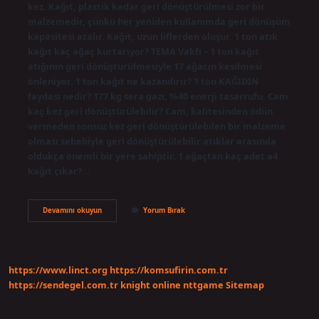
kez. Kağıt, plastik kadar geri dönüştürülmesi zor bir
malzemedir, çünkü her yeniden kullanımda geri dönüşüm
kapasitesi azalır. Kağıt, uzun liflerden oluşur. 1 ton atık
kağıt kaç ağaç kurtarıyor? TEMA Vakfı – 1 ton kağıt
atığının geri dönüştürülmesiyle 17 ağacın kesilmesi
önleniyor. 1 ton kağıt ne kazandırır? 1 ton KAĞIDIN
faydası nedir? 177 kg sera gazı, %40 enerji tasarrufu. Cam
kaç kez geri dönüştürülebilir? Cam, kalitesinden ödün
vermeden sonsuz kez geri dönüştürülebilen bir malzeme
olması sebebiyle geri dönüştürülebilir atıklar arasında
oldukça önemli bir yere sahiptir. 1 ağaçtan kaç adet a4
kağıt çıkar?…
Bir
Devamını okuyun
Yorum Bırak
Kağıt
Kaç
Kez
Geri
Dönüştürülebilir
https://www.linct.org
https://komsufirin.com.tr
https://sendegel.com.tr
knight online
nttgame
Sitemap