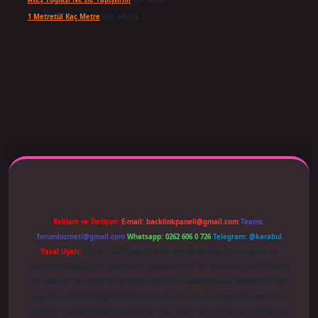
1 Metretül Kaç Metre
için
admin
 adresi güncellendi
betexper.xyz
m elexbet
Reklam ve İletişim:
E-mail:
backlinkpaneli@gmail.com
Teams:
forumhizmeti@gmail.com
Whatsapp: 0262 606 0 726
Telegram: @karabul
Yasal Uyarı:
Sitemiz, 5651 Sayılı Kanun gereğince Bilgi Teknolojileri ve
İletişim Kurumu (BTK) tarafından onaylanmış bir Yer Sağlayıcı olarak hizmet
vermektedir. Bu nedenle, sitedeki içerikleri proaktif olarak denetleme veya
araştırma yükümlülüğümüz bulunmamaktadır. Ancak, üyelerimiz yazdıkları
içeriklerin sorumluluğunu taşımakta olup, siteye üye olarak bu sorumluluğu