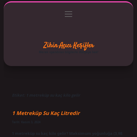
menüyü
Anasayfa
Gizlilik Politikası
Yasal Uyarı
aç
Hakkımızda
Zihin Açıcı Keşifler
Merak uyandıran bilgilerle dünyaya bak!
Etiket:
1 metreküp su kaç kilo gelir
1 Metreküp Su Kaç Litredir
Tarih: Kasım 3, 2024
1 metreküp su kaç kilo gelir? Maksimum yoğunluğa (3,98