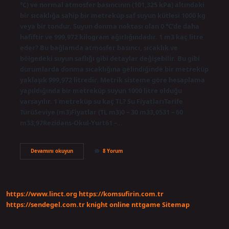
°C) ve normal atmosfer basıncının (101,325 kPa) altındaki
bir sıcaklığa sahip bir metreküp saf suyun kütlesi 1000 kg
veya bir tondur. Suyun donma noktası olan 0 °C’de daha
hafiftir ve 999,972 kilogram ağırlığındadır. 1 m3 kaç litre
eder? Bu bağlamda atmosfer basıncı, sıcaklık ve
bölgedeki suyun saflığı gibi detaylar değişebilir. Bu gibi
durumlarda donma sıcaklığına gelindiğinde bir metreküp
yaklaşık 999,972 litredir. Metrik sisteme göre hesaplama
yapıldığında bir metreküp suyun 1000 litre olduğu
varsayılır. 1 metreküp su kaç TL? Su FiyatlarıTarife
TürüSeviye (m3)Fiyatlar (TL m3)0 – 30 m33,0531 – 60
m33,97Rezidans-Okul-Yurt61 –…
1
Devamını okuyun
8 Yorum
Metreküp
Su
Kaç
Litredir
https://www.linct.org
https://komsufirin.com.tr
https://sendegel.com.tr
knight online
nttgame
Sitemap