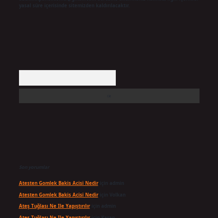
yasal süre içerisinde sitemizden kaldırılacaktır.
Arama
Son yorumlar
Atesten Gomlek Bakis Acisi Nedir
için
admin
Atesten Gomlek Bakis Acisi Nedir
için
Volkan
Ateş Tuğlası Ne Ile Yapıştırılır
için
admin
Ateş Tuğlası Ne Ile Yapıştırılır
için
Karan